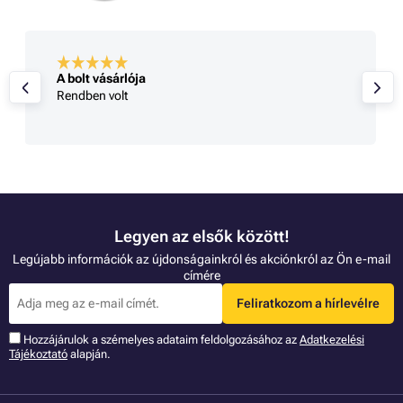
A bolt vásárlója
Rendben volt
Legyen az elsők között!
Legújabb információk az újdonságainkról és akciónkról az Ön e-mail
címére
Feliratkozom a hírlevélre
Hozzájárulok a szémelyes adataim feldolgozásához az
Adatkezelési
Tájékoztató
alapján.