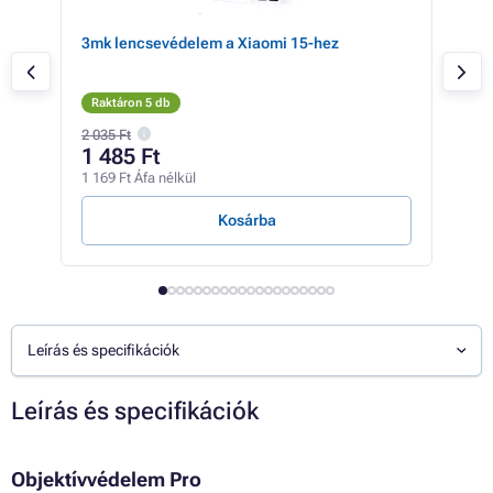
SE
3mk lencsevédelem a Xiaomi 15-hez
Bel
anti
Pro
Raktáron 5 db
Rak
2 035 Ft
1 485 Ft
11
1 169 Ft Áfa nélkül
8 66
Kosárba
Leírás és specifikációk
Leírás és specifikációk
Objektívvédelem Pro