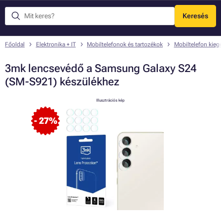
Keresés
Menü
Főoldal
Elektronika + IT
Mobiltelefonok és tartozékok
Mobiltelefon kieg
3mk lencsevédő a Samsung Galaxy S24
(SM-S921) készülékhez
Illusztrációs kép
- 27%