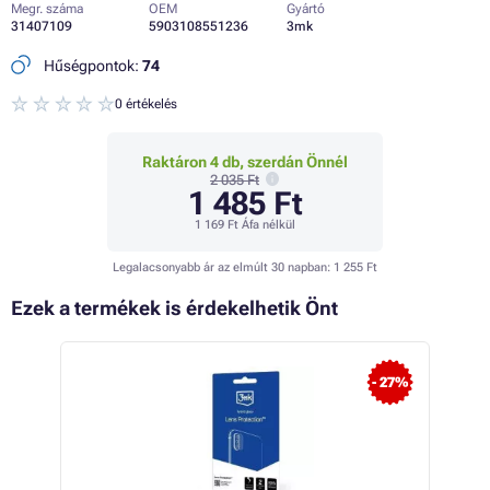
Megr. száma
OEM
Gyártó
31407109
5903108551236
3mk
Hűségpontok:
74
0 értékelés
Raktáron 4 db, szerdán Önnél
2 035 Ft
1 485 Ft
1 169 Ft
Áfa nélkül
Legalacsonyabb ár az elmúlt 30 napban:
1 255 Ft
Ezek a termékek is érdekelhetik Önt
 28%
- 27%