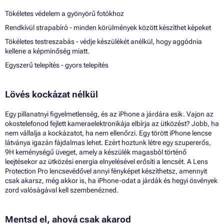
Tökéletes védelem a gyönyörű fotókhoz
Rendkívül strapabíró - minden körülmények között készíthet képeket
Tökéletes testreszabás - védje készülékét anélkül, hogy aggódnia
kellene a képminőség miatt.
Egyszerű telepítés - gyors telepítés
Lövés kockázat nélkül
Egy pillanatnyi figyelmetlenség, és az iPhone a járdára esik. Vajon az
okostelefonod fejlett kameraelektronikája elbírja az ütközést? Jobb, ha
nem vállalja a kockázatot, ha nem ellenőrzi. Egy törött iPhone lencse
látványa igazán fájdalmas lehet. Ezért hoztunk létre egy szupererős,
9H keménységű üveget, amely a készülék magasból történő
leejtésekor az ütközési energia elnyelésével erősíti a lencsét. A Lens
Protection Pro lencsevédővel annyi fényképet készíthetsz, amennyit
csak akarsz, még akkor is, ha iPhone-odat a járdák és hegyi ösvények
zord valóságával kell szembenézned.
Mentsd el, ahová csak akarod