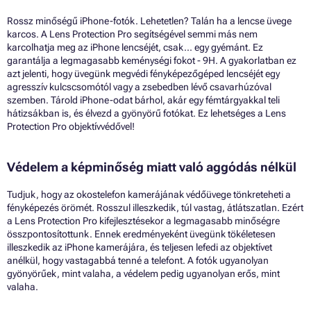
Rossz minőségű iPhone-fotók. Lehetetlen? Talán ha a lencse üvege
karcos. A Lens Protection Pro segítségével semmi más nem
karcolhatja meg az iPhone lencséjét, csak... egy gyémánt. Ez
garantálja a legmagasabb keménységi fokot - 9H. A gyakorlatban ez
azt jelenti, hogy üvegünk megvédi fényképezőgéped lencséjét egy
agresszív kulcscsomótól vagy a zsebedben lévő csavarhúzóval
szemben. Tárold iPhone-odat bárhol, akár egy fémtárgyakkal teli
hátizsákban is, és élvezd a gyönyörű fotókat. Ez lehetséges a Lens
Protection Pro objektívvédővel!
Védelem a képminőség miatt való aggódás nélkül
Tudjuk, hogy az okostelefon kamerájának védőüvege tönkreteheti a
fényképezés örömét. Rosszul illeszkedik, túl vastag, átlátszatlan. Ezért
a Lens Protection Pro kifejlesztésekor a legmagasabb minőségre
összpontosítottunk. Ennek eredményeként üvegünk tökéletesen
illeszkedik az iPhone kamerájára, és teljesen lefedi az objektívet
anélkül, hogy vastagabbá tenné a telefont. A fotók ugyanolyan
gyönyörűek, mint valaha, a védelem pedig ugyanolyan erős, mint
valaha.