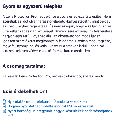
Gyors és egyszerű telepítés
A Lens Protection Pro nagy előnye a gyors és egyszerű telepítés. Nem
szeretjük az időt olyan fárasztó feladatokkal vesztegetni, mint például
az üveg üveghez ragasztása. És nem akarjuk, hogy le kelljen húzni és
újra kelljen ragasztani az üveget. Szerencsére az üvegünk felszerelése
nagyon egyszerű. Egy speciális, az okostelefonod modelljéhez
igazított szerelőkeret megkönnyíti a feladatot. Tisztítsa meg, rögzítse,
tegye fel, nyomja be, és voilá - kész! Pillanatokon belül iPhone-od
lencséje teljesen védve lesz a törés és a karcolások ellen.
A csomag tartalma:
- 1 készlet Lens Protection Pro, nedves törlőkendő, száraz kendő.
Ez is érdekelheti Önt
Nyomtatás mobiltelefonról: Útmutató kezdőknek
Hogyan nyomtathat mobiltelefonról USB-n keresztül
Nyári forróság: Mit tegyünk, hogy a készülékek ne forrósodjanak
fel?