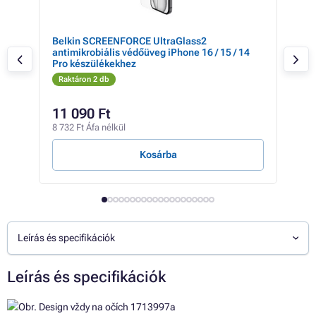
e
Belkin SCREENFORCE UltraGlass2
CSO
antimikrobiális védőüveg iPhone 16 / 15 / 14
iPh
Pro készülékekhez
Pro
Raktáron 2 db
Rak
11 090 Ft
2 
8 732 Ft Áfa nélkül
2 23
Kosárba
Leírás és specifikációk
Leírás és specifikációk