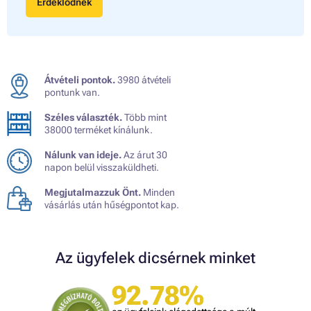
Érdeklődnék
Átvételi pontok.
3980 átvételi
pontunk van.
Széles választék.
Több mint
38000 terméket kínálunk.
Nálunk van ideje.
Az árut 30
napon belül visszaküldheti.
Megjutalmazzuk Önt.
Minden
vásárlás után hűségpontot kap.
Az ügyfelek dicsérnek minket
92.78%