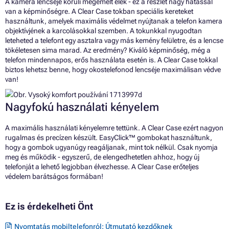
A kamera lencséje körüli megemelt élek - ez a részlet nagy hatással
van a képminőségre. A Clear Case tokban speciális kereteket
használtunk, amelyek maximális védelmet nyújtanak a telefon kamera
objektívjének a karcolásokkal szemben. A tokunkkal nyugodtan
leteheted a telefont egy asztalra vagy más kemény felületre, és a lencse
tökéletesen sima marad. Az eredmény? Kiváló képminőség, még a
telefon mindennapos, erős használata esetén is. A Clear Case tokkal
biztos lehetsz benne, hogy okostelefonod lencséje maximálisan védve
van!
Nagyfokú használati kényelem
A maximális használati kényelemre tettünk. A Clear Case ezért nagyon
rugalmas és precízen készült. EasyClick™ gombokat használtunk,
hogy a gombok ugyanúgy reagáljanak, mint tok nélkül. Csak nyomja
meg és működik - egyszerű, de elengedhetetlen ahhoz, hogy új
telefonját a lehető legjobban élvezhesse. A Clear Case erőteljes
védelem barátságos formában!
Ez is érdekelheti Önt
Nyomtatás mobiltelefonról: Útmutató kezdőknek