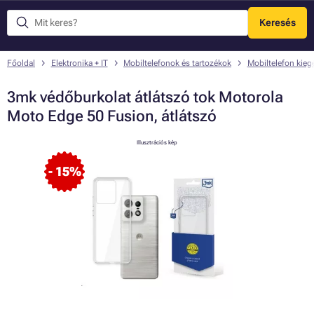
Keresés
Menü
Főoldal
Elektronika + IT
Mobiltelefonok és tartozékok
Mobiltelefon kieg
3mk védőburkolat átlátszó tok Motorola
Moto Edge 50 Fusion, átlátszó
Illusztrációs kép
- 15%