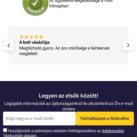
az ügyfeleink elégedettsége a múlt
hónapban
A bolt vásárlója
Megbízható,gyors. Az áru minősége a leírtaknak
megfelelő.
Legyen az elsők között!
Legújabb információk az újdonságainkról és akciónkról az Ön e-mail
címére
Feliratkozom a hírlevélre
Hozzájárulok a szémelyes adataim feldolgozásához az
Adatkezelési
Tájékoztató
alapján.