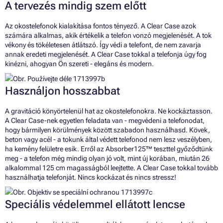
A tervezés mindig szem előtt
Az okostelefonok kialakítása fontos tényező. A Clear Case azok
számára alkalmas, akik értékelik a telefon vonzó megjelenését. A tok
vékony és tökéletesen átlátszó. Így védi a telefont, de nem zavarja
annak eredeti megjelenését. A Clear Case tokkal a telefonja úgy fog
kinézni, ahogyan Ön szereti - elegáns és modern.
Használjon hosszabbat
A gravitáció könyörtelenül hat az okostelefonokra. Ne kockáztasson.
A Clear Case-nek egyetlen feladata van - megvédeni a telefonodat,
hogy bármilyen körülmények között szabadon használhasd. Kövek,
beton vagy acél - a tokunk által védett telefonod nem lesz veszélyben,
ha kemény felületre esik. Erről az Absorber125™ teszttel győződtünk
meg - a telefon még mindig olyan jó volt, mint új korában, miután 26
alkalommal 125 cm magasságból leejtette. A Clear Case tokkal tovább
használhatja telefonját. Nincs kockázat és nincs stressz!
Speciális védelemmel ellátott lencse