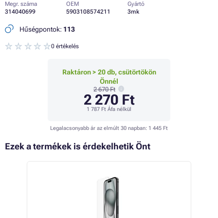
Megr. száma
OEM
Gyártó
314040699
5903108574211
3mk
Hűségpontok:
113
0 értékelés
Raktáron > 20 db, csütörtökön
Önnél
2 670 Ft
2 270 Ft
1 787 Ft
Áfa nélkül
Legalacsonyabb ár az elmúlt 30 napban:
1 445 Ft
Ezek a termékek is érdekelhetik Önt
 35%