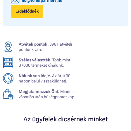
info@tonerpartners.hu
Érdeklődnék
Átvételi pontok.
3981 átvételi
pontunk van.
Széles választék.
Több mint
37000 terméket kínálunk.
Nálunk van ideje.
Az árut 30
napon belül visszaküldheti.
Megjutalmazzuk Önt.
Minden
vásárlás után hűségpontot kap.
Az ügyfelek dicsérnek minket