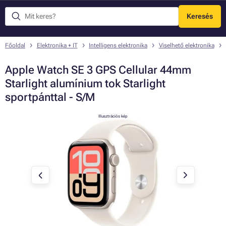
Keresés
Menü
Főoldal
Elektronika + IT
Intelligens elektronika
Viselhető elektronika
Apple Watch SE 3 GPS Cellular 44mm
Starlight alumínium tok Starlight
sportpánttal - S/M
Illusztrációs kép