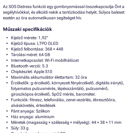
Az SOS Distress funkció egy gombnyomással összekapcsolja Önt a
segélyhívókkal, és elküldi nekik a tartózkodási helyét. Súlyos baleset
esetén az óra automatikusan segítséget hív.
Műszaki specifikációk
Kijelző mérete: 1,92"
Kijelző típusa: LTPO OLED
Kijelző felbontása: 368 × 448
Tárolási méret: 64 GB
Internetkapcsolat: Wi-Fi mobilhálózat
Bluetooth verzió: 5.3
Chipkészlet: Apple S10
Maximális akkumulátor élettartam: 32 óra
Érzékelők: g-érzékelő, környezeti fényérzékelő, digitális iránytű,
folyamatos pulzusmérés, lépésszámláló, pulzusmérő,
giroszkópos érzékelő, SpO2 mérés, barométer.
Funkciók: fitnesz, telefonálás, zenei vezérlés, ébresztőóra,
alváskövetés, értesítések
Pánt anyaga: Szilikon
Ház anyaga: alumínium
Méretek (magasság × szélesség × mélység): 44 × 38 × 11 mm
Súly: 33 g