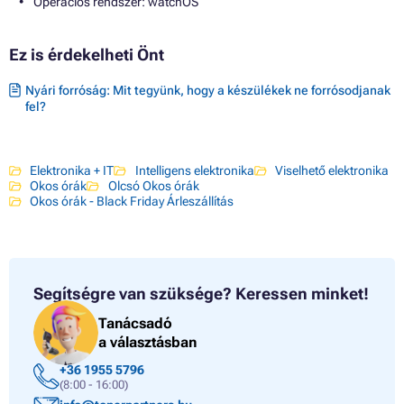
Operációs rendszer: watchOS
Ez is érdekelheti Önt
Nyári forróság: Mit tegyünk, hogy a készülékek ne forrósodjanak
fel?
Elektronika + IT
Intelligens elektronika
Viselhető elektronika
Okos órák
Olcsó Okos órák
Okos órák - Black Friday Árleszállítás
Segítségre van szüksége?
Keressen minket!
Tanácsadó
a választásban
+36 1955 5796
(8:00 - 16:00)