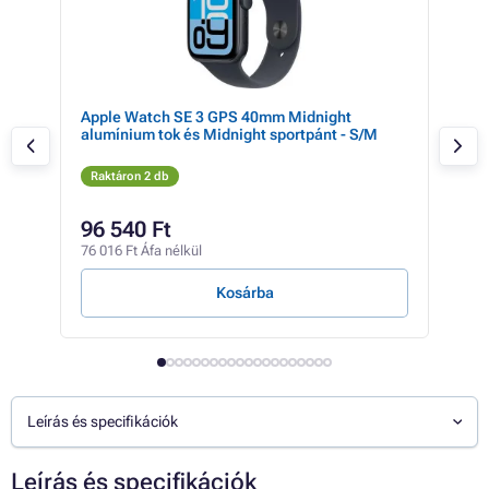
ék
Apple Watch SE 3 GPS 40mm Midnight
Gar
alumínium tok és Midnight sportpánt - S/M
(gra
Raktáron 2 db
Rak
182 
96 540 Ft
10
76 016 Ft Áfa nélkül
82 6
Kosárba
Leírás és specifikációk
Leírás és specifikációk