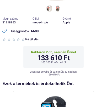
Megr. száma
OEM
Gyártó
31218953
mepe4mp/a
Apple
Hűségpontok:
6680
0 értékelés
Raktáron 2 db, szerdán Önnél
133 610 Ft
105 205 Ft
Áfa nélkül
Legalacsonyabb ár az elmúlt 30 napban:
129 670 Ft
Ezek a termékek is érdekelhetik Önt
 48%