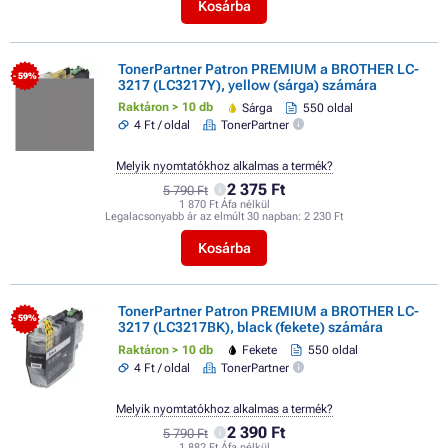
Kosárba
TonerPartner Patron PREMIUM a BROTHER LC-
- 59%
3217 (LC3217Y), yellow (sárga) számára
Raktáron > 10 db
Sárga
550 oldal
4 Ft / oldal
TonerPartner
Melyik nyomtatókhoz alkalmas a termék?
2 375 Ft
5 790 Ft
1 870 Ft Áfa nélkül
Legalacsonyabb ár az elmúlt 30 napban:
2 230 Ft
Kosárba
TonerPartner Patron PREMIUM a BROTHER LC-
- 59%
3217 (LC3217BK), black (fekete) számára
Raktáron > 10 db
Fekete
550 oldal
4 Ft / oldal
TonerPartner
Melyik nyomtatókhoz alkalmas a termék?
2 390 Ft
5 790 Ft
1 882 Ft Áfa nélkül