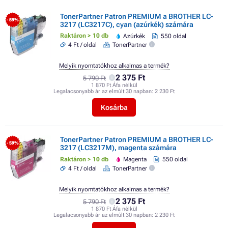
TonerPartner Patron PREMIUM a BROTHER LC-
- 59%
3217 (LC3217C), cyan (azúrkék) számára
Raktáron > 10 db
Azúrkék
550 oldal
4 Ft / oldal
TonerPartner
Melyik nyomtatókhoz alkalmas a termék?
2 375 Ft
5 790 Ft
1 870 Ft Áfa nélkül
Legalacsonyabb ár az elmúlt 30 napban:
2 230 Ft
Kosárba
TonerPartner Patron PREMIUM a BROTHER LC-
- 59%
3217 (LC3217M), magenta számára
Raktáron > 10 db
Magenta
550 oldal
4 Ft / oldal
TonerPartner
Melyik nyomtatókhoz alkalmas a termék?
2 375 Ft
5 790 Ft
1 870 Ft Áfa nélkül
Legalacsonyabb ár az elmúlt 30 napban:
2 230 Ft