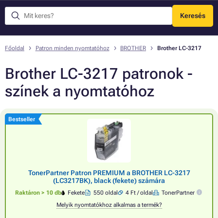
Keresés
Menü
Főoldal
Patron minden nyomtatóhoz
BROTHER
Brother LC-3217
Brother LC-3217 patronok -
színek a nyomtatóhoz
Bestseller
TonerPartner Patron PREMIUM a BROTHER LC-3217
(LC3217BK), black (fekete) számára
Raktáron > 10 db
Fekete
550 oldal
4 Ft / oldal
TonerPartner
Melyik nyomtatókhoz alkalmas a termék?