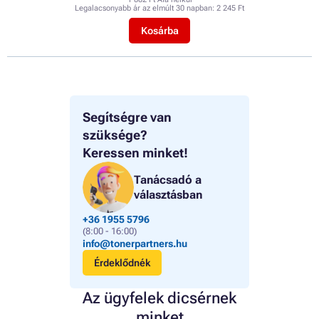
Legalacsonyabb ár az elmúlt 30 napban:
2 245 Ft
Kosárba
Segítségre van
szüksége?
Keressen minket!
Tanácsadó a
választásban
+36 1955 5796
(8:00 - 16:00)
info@tonerpartners.hu
Érdeklődnék
Az ügyfelek dicsérnek
minket