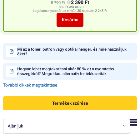
2 390 Ft
5 790 Ft
1 882 Ft Áfa nélkül
Legalacsonyabb ár az elmúlt 30 napban:
2 245 Ft
Kosárba
Mi az a toner, patron vagy optikai henger, és mire használjuk
őket?
Hogyan lehet megtakarítani akár 80 %-ot a nyomtatás
összegéből? Megoldás: alternatív festékkazetták
További cikkek megtekintése
Termékek szűrése
Ajánljuk