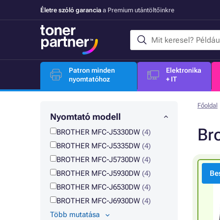
Életre szóló garancia
a Premium utántöltőinkre
Patron minden
Elektronika
nyomtatóhoz
+ IT
Főoldal
Nyomtató modell
Br
BROTHER MFC-J5330DW
(4)
BROTHER MFC-J5335DW
(4)
BROTHER MFC-J5730DW
(4)
BROTHER MFC-J5930DW
(4)
Bes
BROTHER MFC-J6530DW
(4)
BROTHER MFC-J6930DW
(4)
Több mutatása