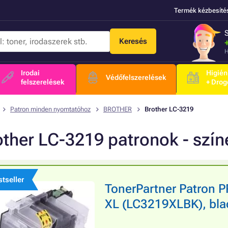
Termék kézbesíté
Keresés
H
Irodai
Higién
Védőfelszerelések
felszerelések
+ Drog
Patron minden nyomtatóhoz
BROTHER
Brother LC-3219
other LC-3219 patronok - szí
tseller
TonerPartner Patron
XL (LC3219XLBK), blac