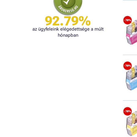
92.79%
- 78%
az ügyfeleink elégedettsége a múlt
hónapban
- 78%
- 78%