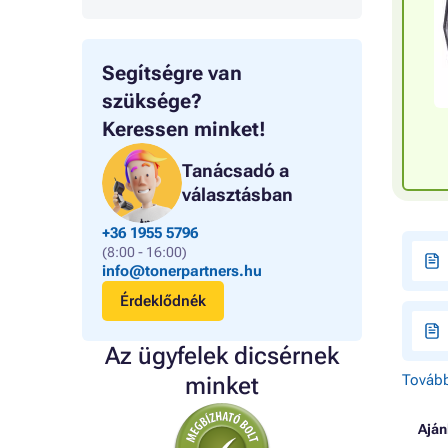
Segítségre van
szüksége?
Keressen minket!
Tanácsadó a
választásban
+36 1955 5796
(8:00 - 16:00)
info@tonerpartners.hu
Érdeklődnék
Az ügyfelek dicsérnek
Tovább
minket
Aján