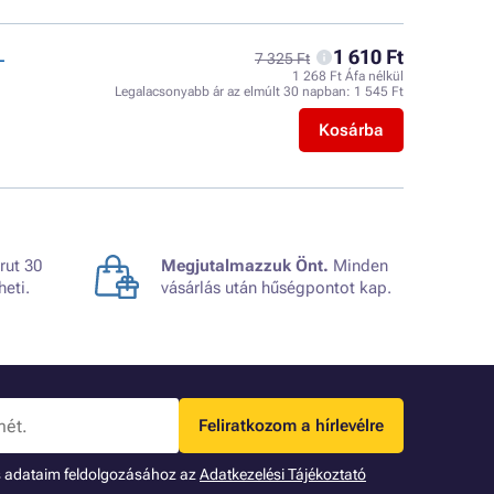
1 610 Ft
L
7 325 Ft
1 268 Ft Áfa nélkül
Legalacsonyabb ár az elmúlt 30 napban:
1 545 Ft
Kosárba
rut 30
Megjutalmazzuk Önt.
Minden
heti.
vásárlás után hűségpontot kap.
Feliratkozom a hírlevélre
s adataim feldolgozásához az
Adatkezelési Tájékoztató