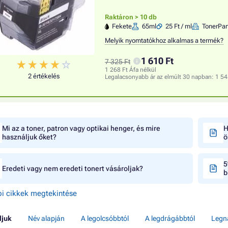
Raktáron > 10 db
Fekete
65ml
25 Ft / ml
TonerPar
Melyik nyomtatókhoz alkalmas a termék?
1 610 Ft
7 325 Ft
1 268 Ft Áfa nélkül
2 értékelés
Legalacsonyabb ár az elmúlt 30 napban:
1 54
Mi az a toner, patron vagy optikai henger, és mire
H
használjuk őket?
ö
5
Eredeti vagy nem eredeti tonert vásároljak?
b
i cikkek megtekintése
ljuk
Név alapján
A legolcsóbbtól
A legdrágábbtól
Legn