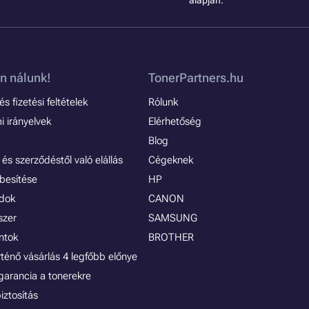
alapján.
n nálunk!
TonerPartners.hu
s fizetési feltételek
Rólunk
 irányelvek
Elérhetőség
Blog
és szerződéstől való elállás
Cégeknek
besítése
HP
ódok
CANON
szer
SAMSUNG
ontok
BROTHER
rténő vásárlás 4 legfőbb előnye
garancia a tonerekre
iztosítás