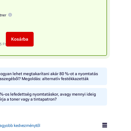
tner
Kosárba
5 Ft
ogyan lehet megtakarítani akár 80 %-ot a nyomtatás
sszegéből? Megoldás: alternatív festékkazetták
%-os lefedettség nyomtatáskor, avagy mennyi ideig
írja a toner vagy a tintapatron?
agyobb kedvezménytől