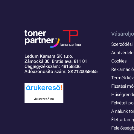
Vásároljo
Szerződési é
Adatvédelmi
Ledum Kamara SK s.r.o.
Cookies
Zámocká 30,
Bratislava, 811 01
Cégjegyzékszám: 48158836
Reklamáció 
Adóazonosító szám: SK2120068665
Termék kéz
Fizetési m
Hűségrend
Árukereső.hu
Felvételi p
A nálunk tö
Élettartam-
Felelősségb