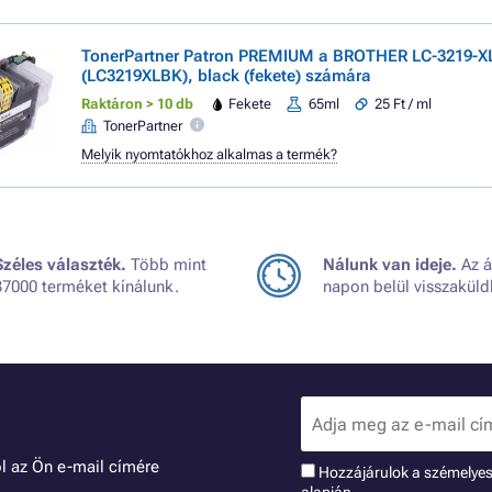
TonerPartner Patron PREMIUM a BROTHER LC-3219-X
(LC3219XLBK), black (fekete) számára
Raktáron > 10 db
Fekete
65ml
25 Ft / ml
TonerPartner
Melyik nyomtatókhoz alkalmas a termék?
Széles választék.
Több mint
Nálunk van ideje.
Az á
37000 terméket kínálunk.
napon belül visszaküld
l az Ön e-mail címére
Hozzájárulok a szémelye