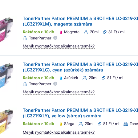
TonerPartner Patron PREMIUM a BROTHER LC-3219-X
(LC3219XLM), magenta számára
Raktáron > 10 db
Magenta
20ml
81 Ft / ml
TonerPartner
Melyik nyomtatókhoz alkalmas a termék?
TonerPartner Patron PREMIUM a BROTHER LC-3219-X
(LC3219XLC), cyan (azúrkék) számára
Raktáron > 10 db
Azúrkék
20ml
81 Ft / ml
TonerPartner
Melyik nyomtatókhoz alkalmas a termék?
TonerPartner Patron PREMIUM a BROTHER LC-3219-X
(LC3219XLY), yellow (sárga) számára
Raktáron > 10 db
Sárga
20ml
81 Ft / ml
Tone
Melyik nyomtatókhoz alkalmas a termék?