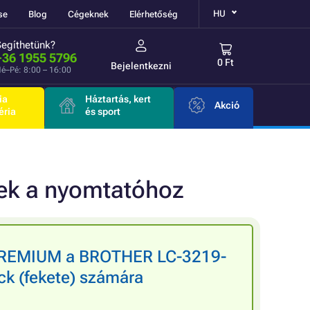
HU
se
Blog
Cégeknek
Elérhetőség
Segíthetünk?
+36 1955 5796
0 Ft
Bejelentkezni
é–Pé: 8:00 – 16:00
ia
Háztartás, kert
Akció
éria
és sport
nek a nyomtatóhoz
 PREMIUM a BROTHER LC-3219-
k (fekete) számára