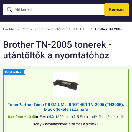
Keresés
Menü
Főoldal
Patron minden nyomtatóhoz
BROTHER
Brother TN-2005
Brother TN-2005 tonerek -
utántöltők a nyomtatóhoz
Bestseller
TonerPartner Toner PREMIUM a BROTHER TN-2005 (TN2005),
black (fekete ) számára
Raktáron > 10 db
Fekete
1500 oldal
5 Ft / oldal
TonerPartner
Melyik nyomtatókhoz alkalmas a termék?