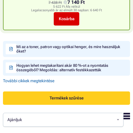
7 140 Ft
7 438 Ft
5 622 Ft Áfa nélkül
Legalacsonyabb ár az elmúlt 30 napban:
6 640 Ft
Kosárba
Mi az a toner, patron vagy optikai henger, és mire használjuk
őket?
Hogyan lehet megtakarítani akár 80 %-ot a nyomtatás
összegéből? Megoldás: alternatív festékkazetták
További cikkek megtekintése
Termékek szűrése
Ajánljuk