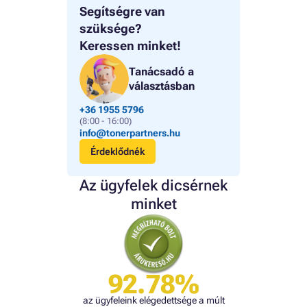
Segítségre van
szüksége?
Keressen minket!
Tanácsadó a
választásban
+36 1955 5796
(8:00 - 16:00)
info@tonerpartners.hu
Érdeklődnék
Az ügyfelek dicsérnek
minket
92.78%
az ügyfeleink elégedettsége a múlt