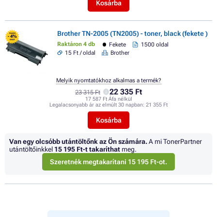
Kosárba
Brother TN-2005 (TN2005) - toner, black (fekete )
FLASH
- 4%
SALE
Raktáron 4 db
Fekete
1500 oldal
15 Ft / oldal
Brother
Melyik nyomtatókhoz alkalmas a termék?
22 335 Ft
23 315 Ft
17 587 Ft Áfa nélkül
Legalacsonyabb ár az elmúlt 30 napban:
21 355 Ft
Kosárba
Van egy olcsóbb utántöltőnk az Ön számára.
A mi TonerPartner
utántöltőinkkel
15 195 Ft
-t takaríthat
meg.
Szeretnék megtakarítani 15 195 Ft-ot.