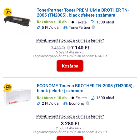
TonerPartner Toner PREMIUM a BROTHER TN-
FLASH
- 4%
2005 (TN2005), black (fekete ) számára
SALE
Raktáron > 10 db
Fekete
1500 oldal
5 Ft / oldal
TonerPartner
Melyik nyomtatókhoz alkalmas a termék?
7 140 Ft
7 438 Ft
5 622 Ft Áfa nélkül
Legalacsonyabb ár az elmúlt 30 napban:
6 640 Ft
Kosárba
ECONOMY Toner a BROTHER TN-2005 (TN2005),
FLASH
- 24%
black (fekete ) számára
SALE
Raktáron > 10 db
Fekete
1500 oldal
2 Ft / oldal
Economy
Melyik nyomtatókhoz alkalmas a termék?
3 280 Ft
2 583 Ft Áfa nélkül
Legalacsonyabb ár az elmúlt 30 napban:
3 280 Ft