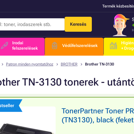
Termék kézbesíté
Keresés
H
Irodai
Higién
Védőfelszerelések
felszerelések
+ Drog
Patron minden nyomtatóhoz
BROTHER
Brother TN-3130
other TN-3130 tonerek - után
tseller
TonerPartner Toner 
(TN3130), black (feke