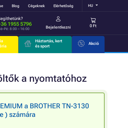
HU
se
Blog
Cégeknek
Elérhetőség
Segíthetünk?
+36 1955 5796
0 Ft
Bejelentkezni
é–Pé: 8:00 – 16:00
ia
Háztartás, kert
Akció
éria
és sport
töltők a nyomtatóhoz
PREMIUM a BROTHER TN-3130
te ) számára