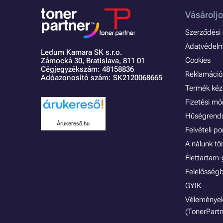
Vásároljo
Szerződési é
Adatvédelmi
Ledum Kamara SK s.r.o.
Cookies
Zámocká 30,
Bratislava, 811 01
Cégjegyzékszám: 48158836
Reklamáció 
Adóazonosító szám: SK2120068665
Termék kéz
Fizetési m
Hűségrend
Árukereső.hu
Felvételi p
A nálunk tö
Élettartam-
Felelősségb
GYIK
Vélemények
(TonerPartn