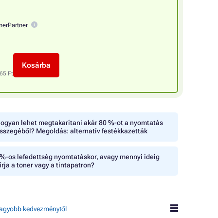
nerPartner
Kosárba
65 Ft
ogyan lehet megtakarítani akár 80 %-ot a nyomtatás
sszegéből? Megoldás: alternatív festékkazetták
%-os lefedettség nyomtatáskor, avagy mennyi ideig
írja a toner vagy a tintapatron?
agyobb kedvezménytől