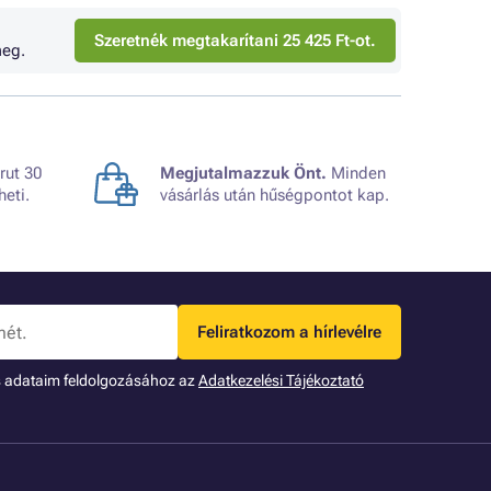
Szeretnék megtakarítani 25 425 Ft-ot.
eg.
rut 30
Megjutalmazzuk Önt.
Minden
heti.
vásárlás után hűségpontot kap.
Feliratkozom a hírlevélre
s adataim feldolgozásához az
Adatkezelési Tájékoztató