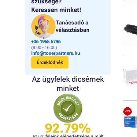
szüksége?
Keressen minket!
Tanácsadó a
választásban
+36 1955 5796
(8:00 - 16:00)
info@tonerpartners.hu
Érdeklődnék
Az ügyfelek dicsérnek
minket
- 2%
92.79%
az ügyfeleink elégedettsége a múlt