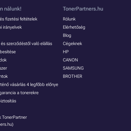
n nálunk!
TonerPartners.hu
s fizetési feltételek
Rólunk
 irányelvek
Elérhetőség
Blog
és szerződéstől való elállás
Cégeknek
besítése
HP
ódok
CANON
szer
SAMSUNG
ontok
BROTHER
rténő vásárlás 4 legfőbb előnye
garancia a tonerekre
iztosítás
 TonerPartner
ers.hu)