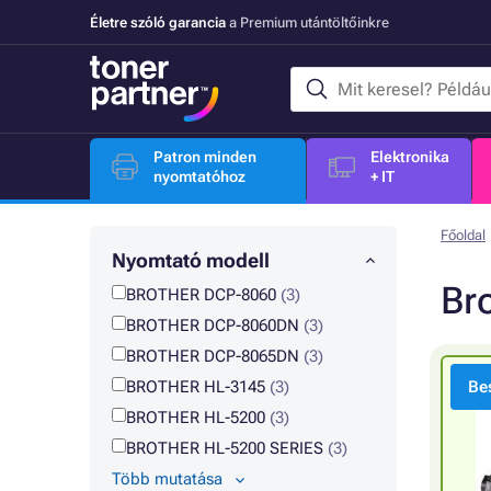
Életre szóló garancia
a Premium utántöltőinkre
Patron minden
Elektronika
nyomtatóhoz
+ IT
Főoldal
Nyomtató modell
Br
BROTHER DCP-8060
(3)
BROTHER DCP-8060DN
(3)
BROTHER DCP-8065DN
(3)
BROTHER HL-3145
(3)
Bes
BROTHER HL-5200
(3)
BROTHER HL-5200 SERIES
(3)
Több mutatása