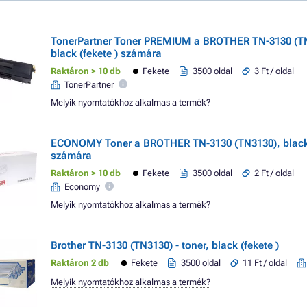
TonerPartner Toner PREMIUM a BROTHER TN-3130 (T
black (fekete ) számára
Raktáron > 10 db
Fekete
3500 oldal
3 Ft / oldal
TonerPartner
Melyik nyomtatókhoz alkalmas a termék?
ECONOMY Toner a BROTHER TN-3130 (TN3130), black 
számára
Raktáron > 10 db
Fekete
3500 oldal
2 Ft / oldal
Economy
Melyik nyomtatókhoz alkalmas a termék?
Brother TN-3130 (TN3130) - toner, black (fekete )
Raktáron 2 db
Fekete
3500 oldal
11 Ft / oldal
Melyik nyomtatókhoz alkalmas a termék?