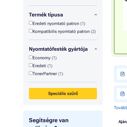
Termék típusa
Eredeti nyomtató patron
(1)
Kompatibilis nyomtató patron
(2)
Nyomtatófesték gyártója
Economy
(1)
Eredeti
(1)
TonerPartner
(1)
Speciális szűrő
Tovább
Segítségre van
Aján