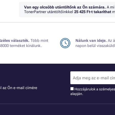
Van egy olcsóbb utántöltőnk az Ön számára.
A mi
TonerPartner utántöltőinkkel
25 425 Ft
-t takaríthat
m
Széles választék.
Több mint
Nálunk van ideje.
Az á
38000 terméket kínálunk.
napon belül visszaküld
l az Ön e-mail címére
Hozzájárulok a szémelye
alapján.