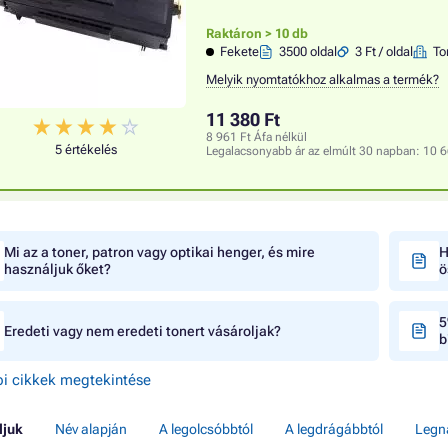
Raktáron > 10 db
Fekete
3500 oldal
3 Ft / oldal
To
Melyik nyomtatókhoz alkalmas a termék?
11 380 Ft
8 961 Ft Áfa nélkül
5 értékelés
Legalacsonyabb ár az elmúlt 30 napban:
10 6
Mi az a toner, patron vagy optikai henger, és mire
H
használjuk őket?
ö
5
Eredeti vagy nem eredeti tonert vásároljak?
b
i cikkek megtekintése
ljuk
Név alapján
A legolcsóbbtól
A legdrágábbtól
Legn