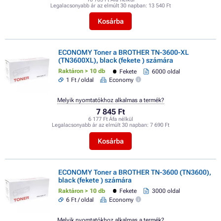
Legalacsonyabb ár az elmúlt 30 napban:
13 540 Ft
Kosárba
ECONOMY Toner a BROTHER TN-3600-XL
(TN3600XL), black (fekete ) számára
Raktáron > 10 db
Fekete
6000 oldal
1 Ft / oldal
Economy
Melyik nyomtatókhoz alkalmas a termék?
7 845 Ft
6 177 Ft Áfa nélkül
Legalacsonyabb ár az elmúlt 30 napban:
7 690 Ft
Kosárba
ECONOMY Toner a BROTHER TN-3600 (TN3600),
black (fekete ) számára
Raktáron > 10 db
Fekete
3000 oldal
6 Ft / oldal
Economy
Melyik nyomtatókhoz alkalmas a termék?