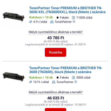
TonerPartner Toner PREMIUM a BROTHER TN-
3600-XXL (TN3600XXL), black (fekete ) számára
Raktáron > 10 db
Fekete
11000 oldal
4 Ft / oldal
TonerPartner
Melyik nyomtatókhoz alkalmas a termék?
43 785 Ft
34 476 Ft Áfa nélkül
Legalacsonyabb ár az elmúlt 30 napban:
41 020 Ft
Kosárba
TonerPartner Toner PREMIUM a BROTHER TN-
3600 (TN3600), black (fekete ) számára
Raktáron > 10 db
Fekete
3000 oldal
15 Ft / oldal
TonerPartner
Melyik nyomtatókhoz alkalmas a termék?
46 035 Ft
36 248 Ft Áfa nélkül
Legalacsonyabb ár az elmúlt 30 napban:
19 360 Ft