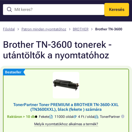
Keresés
Menü
Főoldal
Patron minden nyomtatóhoz
BROTHER
Brother TN-3600
Brother TN-3600 tonerek -
utántöltők a nyomtatóhoz
Bestseller
TonerPartner Toner PREMIUM a BROTHER TN-3600-XXL
(TN3600XXL), black (fekete ) számára
Raktáron > 10 db
Fekete
11000 oldal
4 Ft / oldal
TonerPartner
Melyik nyomtatókhoz alkalmas a termék?