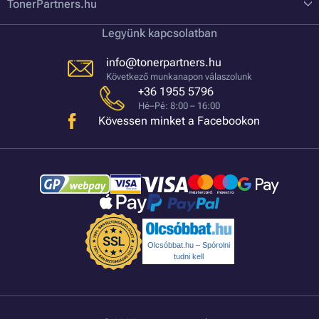
TonerPartners.hu
Legyünk kapcsolatban
info@tonerpartners.hu
Következő munkanapon válaszolunk
+36 1955 5796
Hé–Pé: 8:00 – 16:00
Kövessen minket a Facebookon
Olcsóbbat.hu – Spórolni
tudni kell