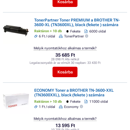
Kosárba
TonerPartner Toner PREMIUM a BROTHER TN-
3600-XL (TN3600XL), black (fekete ) számára
Raktáron > 10 db
Fekete
6000 oldal
6 Ft / oldal
TonerPartner
Melyik nyomtatókhoz alkalmas a termék?
35 685 Ft
28 098 Ft Áfa nélkül
Legalacsonyabb ár az elmúlt 30 napban:
33 430 Ft
Kosárba
ECONOMY Toner a BROTHER TN-3600-XXL
(TN3600XXL), black (fekete ) számára
Raktáron > 10 db
Fekete
11000 oldal
1 Ft / oldal
Economy
Melyik nyomtatókhoz alkalmas a termék?
13 595 Ft
10 705 Ft Áfa nélkül