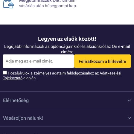
Megjutalmazzuk Önt.
Minden
vásárlás után hűségpontot kap.
Legyen az elsők között!
Legújabb információk az újdonságainkról és akciónkról az Ön e-mail
címére
Feliratkozom a hírlevélre
Hozzájárulok a szémelyes adataim feldolgozásához az
Adatkezelési
Tájékoztató
alapján.
Elérhetőség
Vásároljon nálunk!