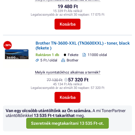
19 480 Ft
15 339 Ft Áfa nélkül
Legalacsonyabb ár az elmúlt 30 napban:
17 075 Ft
Kosárba
Brother TN-3600-XXL (TN3600XXL) - toner, black
- 26%
(fekete )
Raktáron 1 db
Fekete
11000 oldal
5 Ft / oldal
Brother
Melyik nyomtatókhoz alkalmas a termék?
57 320 Ft
77 130 Ft
45 134 Ft Áfa nélkül
Legalacsonyabb ár az elmúlt 30 napban:
57 320 Ft
Kosárba
Van egy olcsóbb utántöltőnk az Ön számára.
A mi TonerPartner
utántöltőinkkel
13 535 Ft
-t takaríthat
meg.
Szeretnék megtakarítani 13 535 Ft-ot.