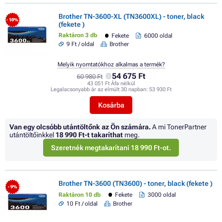
Brother TN-3600-XL (TN3600XL) - toner, black
- 10%
(fekete )
Raktáron 3 db
Fekete
6000 oldal
9 Ft / oldal
Brother
Melyik nyomtatókhoz alkalmas a termék?
54 675 Ft
60 980 Ft
43 051 Ft Áfa nélkül
Legalacsonyabb ár az elmúlt 30 napban:
53 930 Ft
Kosárba
Van egy olcsóbb utántöltőnk az Ön számára.
A mi TonerPartner
utántöltőinkkel
18 990 Ft
-t takaríthat
meg.
Szeretnék megtakarítani 18 990 Ft-ot.
Brother TN-3600 (TN3600) - toner, black (fekete )
- 9%
Raktáron 10 db
Fekete
3000 oldal
10 Ft / oldal
Brother