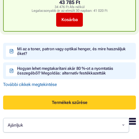
43 785 Ft
34 476 Ft Áfa nélkül
Legalacsonyabb ár az elmúlt 30 napban:
41 020 Ft
Kosárba
Mi az a toner, patron vagy optikai henger, és mire használjuk
őket?
Hogyan lehet megtakarítani akár 80 %-ot a nyomtatás
összegéből? Megoldás: alternatív festékkazetták
További cikkek megtekintése
Termékek szűrése
Ajánljuk