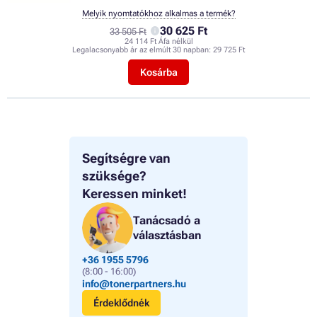
Melyik nyomtatókhoz alkalmas a termék?
30 625 Ft
33 505 Ft
24 114 Ft Áfa nélkül
Legalacsonyabb ár az elmúlt 30 napban:
29 725 Ft
Kosárba
Segítségre van
szüksége?
Keressen minket!
Tanácsadó a
választásban
+36 1955 5796
(8:00 - 16:00)
info@tonerpartners.hu
Érdeklődnék