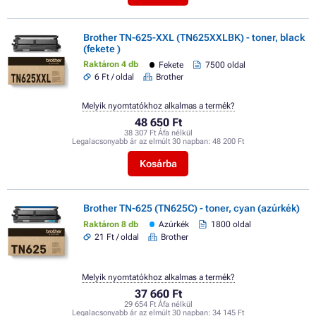
Brother TN-625-XXL (TN625XXLBK) - toner, black
(fekete )
Raktáron 4 db
Fekete
7500 oldal
6 Ft / oldal
Brother
Melyik nyomtatókhoz alkalmas a termék?
48 650 Ft
38 307 Ft Áfa nélkül
Legalacsonyabb ár az elmúlt 30 napban:
48 200 Ft
Kosárba
Brother TN-625 (TN625C) - toner, cyan (azúrkék)
Raktáron 8 db
Azúrkék
1800 oldal
21 Ft / oldal
Brother
Melyik nyomtatókhoz alkalmas a termék?
37 660 Ft
29 654 Ft Áfa nélkül
Legalacsonyabb ár az elmúlt 30 napban:
34 145 Ft