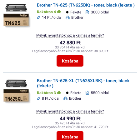
Brother TN-625 (TN625BK) - toner, black (fekete )
Raktáron 4 db
Fekete
3000 oldal
14 Ft / oldal
Brother
Melyik nyomtatókhoz alkalmas a termék?
42 880 Ft
33 764 Ft Áfa nélkül
Legalacsonyabb ár az elmúlt 30 napban:
38 890 Ft
Kosárba
Brother TN-625-XL (TN625XLBK) - toner, black
(fekete )
Raktáron 3 db
Fekete
5500 oldal
8 Ft / oldal
Brother
Melyik nyomtatókhoz alkalmas a termék?
44 990 Ft
35 425 Ft Áfa nélkül
Legalacsonyabb ár az elmúlt 30 napban:
41 720 Ft
Kosárba