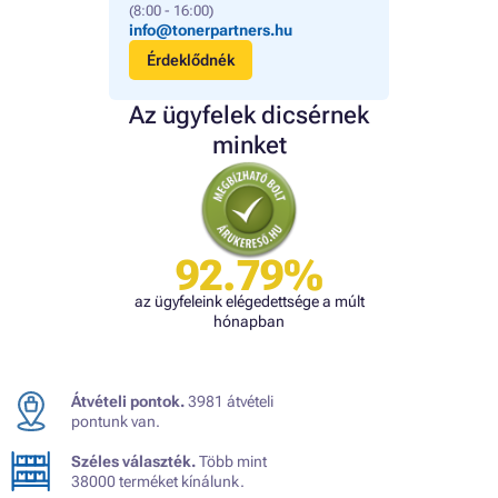
(8:00 - 16:00)
info@tonerpartners.hu
Érdeklődnék
Az ügyfelek dicsérnek
minket
92.79%
az ügyfeleink elégedettsége a múlt
hónapban
Átvételi pontok.
3981 átvételi
pontunk van.
Széles választék.
Több mint
38000 terméket kínálunk.