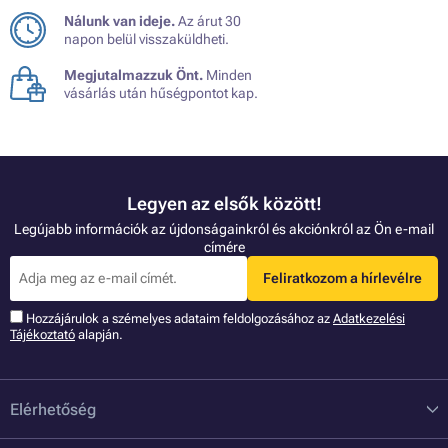
Nálunk van ideje.
Az árut 30
napon belül visszaküldheti.
Megjutalmazzuk Önt.
Minden
vásárlás után hűségpontot kap.
Legyen az elsők között!
Legújabb információk az újdonságainkról és akciónkról az Ön e-mail
címére
Feliratkozom a hírlevélre
Hozzájárulok a szémelyes adataim feldolgozásához az
Adatkezelési
Tájékoztató
alapján.
Elérhetőség