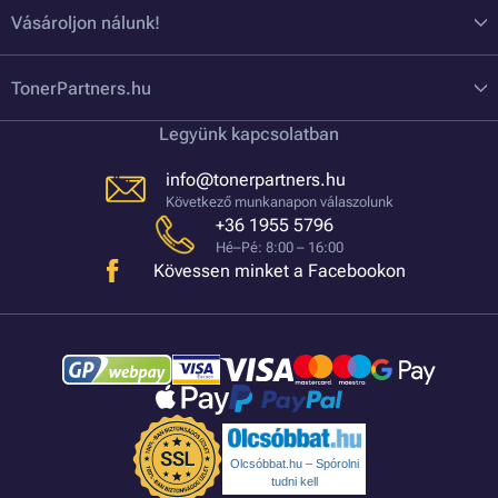
Vásároljon nálunk!
TonerPartners.hu
Legyünk kapcsolatban
info@tonerpartners.hu
Következő munkanapon válaszolunk
+36 1955 5796
Hé–Pé: 8:00 – 16:00
Kövessen minket a Facebookon
Olcsóbbat.hu – Spórolni
tudni kell