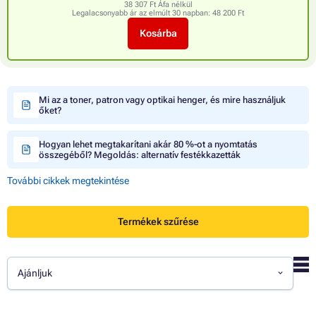
38 307 Ft Áfa nélkül
Legalacsonyabb ár az elmúlt 30 napban:
48 200 Ft
Kosárba
Mi az a toner, patron vagy optikai henger, és mire használjuk
őket?
Hogyan lehet megtakarítani akár 80 %-ot a nyomtatás
összegéből? Megoldás: alternatív festékkazetták
További cikkek megtekintése
Termékek szűrése
Ajánljuk