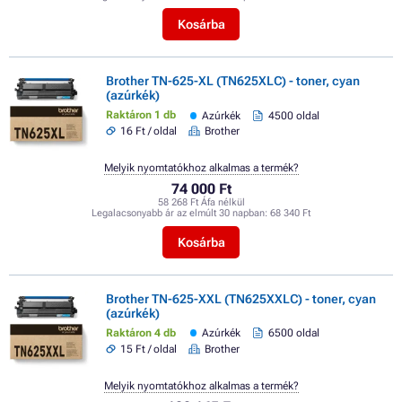
Kosárba
Brother TN-625-XL (TN625XLC) - toner, cyan
(azúrkék)
Raktáron 1 db
Azúrkék
4500 oldal
16 Ft / oldal
Brother
Melyik nyomtatókhoz alkalmas a termék?
74 000 Ft
58 268 Ft Áfa nélkül
Legalacsonyabb ár az elmúlt 30 napban:
68 340 Ft
Kosárba
Brother TN-625-XXL (TN625XXLC) - toner, cyan
(azúrkék)
Raktáron 4 db
Azúrkék
6500 oldal
15 Ft / oldal
Brother
Melyik nyomtatókhoz alkalmas a termék?