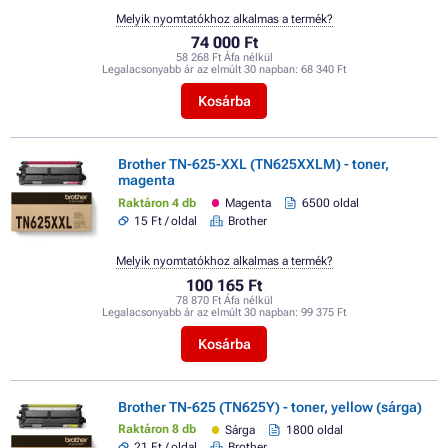
Melyik nyomtatókhoz alkalmas a termék?
74 000 Ft
58 268 Ft Áfa nélkül
Legalacsonyabb ár az elmúlt 30 napban:
68 340 Ft
Kosárba
Brother TN-625-XXL (TN625XXLM) - toner,
magenta
Raktáron 4 db
Magenta
6500 oldal
15 Ft / oldal
Brother
Melyik nyomtatókhoz alkalmas a termék?
100 165 Ft
78 870 Ft Áfa nélkül
Legalacsonyabb ár az elmúlt 30 napban:
99 375 Ft
Kosárba
Brother TN-625 (TN625Y) - toner, yellow (sárga)
Raktáron 8 db
Sárga
1800 oldal
21 Ft / oldal
Brother