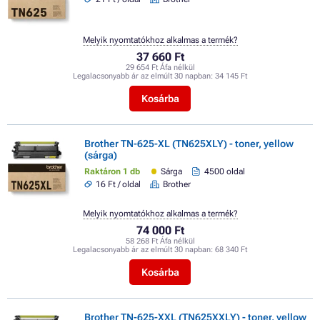
Melyik nyomtatókhoz alkalmas a termék?
37 660 Ft
29 654 Ft Áfa nélkül
Legalacsonyabb ár az elmúlt 30 napban:
34 145 Ft
Kosárba
Brother TN-625-XL (TN625XLY) - toner, yellow
(sárga)
Raktáron 1 db
Sárga
4500 oldal
16 Ft / oldal
Brother
Melyik nyomtatókhoz alkalmas a termék?
74 000 Ft
58 268 Ft Áfa nélkül
Legalacsonyabb ár az elmúlt 30 napban:
68 340 Ft
Kosárba
Brother TN-625-XXL (TN625XXLY) - toner, yellow