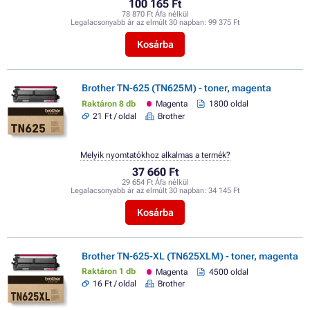
100 165 Ft
78 870 Ft Áfa nélkül
Legalacsonyabb ár az elmúlt 30 napban:
99 375 Ft
Kosárba
Brother TN-625 (TN625M) - toner, magenta
Raktáron 8 db
Magenta
1800 oldal
21 Ft / oldal
Brother
Melyik nyomtatókhoz alkalmas a termék?
37 660 Ft
29 654 Ft Áfa nélkül
Legalacsonyabb ár az elmúlt 30 napban:
34 145 Ft
Kosárba
Brother TN-625-XL (TN625XLM) - toner, magenta
Raktáron 1 db
Magenta
4500 oldal
16 Ft / oldal
Brother