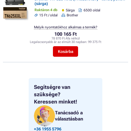
(sárga)
Raktáron 4 db
Sárga
6500 oldal
15 Ft / oldal
Brother
Melyik nyomtatókhoz alkalmas a termék?
100 165 Ft
78 870 Ft Áfa nélkül
Legalacsonyabb ár az elmúlt 30 napban:
99 375 Ft
Kosárba
Segítségre van
szüksége?
Keressen minket!
Tanácsadó a
választásban
+36 1955 5796