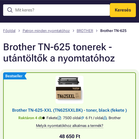
Keresés
Menü
Főoldal
Patron minden nyomtatóhoz
BROTHER
Brother TN-625
Brother TN-625 tonerek -
utántöltők a nyomtatóhoz
Bestseller
Brother TN-625-XXL (TN625XXLBK) - toner, black (fekete )
Raktáron 4 db
Fekete
7500 oldal
6 Ft / oldal
Brother
Melyik nyomtatókhoz alkalmas a termék?
48 650 Ft