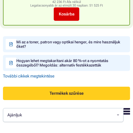
42 236 Ft Áfa nélkül
Legalacsonyabb ár az elmúlt 30 napban:
51 525 Ft
Kosárba
Mi az a toner, patron vagy optikai henger, és mire használjuk
őket?
Hogyan lehet megtakarítani akár 80 %-ot a nyomtatás
összegéből? Megoldás: alternatív festékkazetták
További cikkek megtekintése
Termékek szűrése
Ajánljuk