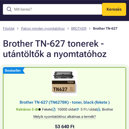
Keresés
Menü
Főoldal
Patron minden nyomtatóhoz
BROTHER
Brother TN-627
Brother TN-627 tonerek -
utántöltők a nyomtatóhoz
Bestseller
Brother TN-627 (TN627BK) - toner, black (fekete )
Raktáron 3 db
Fekete
10000 oldal
5 Ft / oldal
Brother
Melyik nyomtatókhoz alkalmas a termék?
53 640 Ft