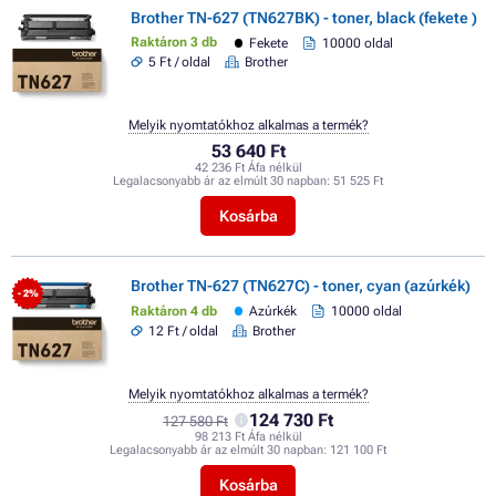
Brother TN-627 (TN627BK) - toner, black (fekete )
Raktáron 3 db
Fekete
10000 oldal
5 Ft / oldal
Brother
Melyik nyomtatókhoz alkalmas a termék?
53 640 Ft
42 236 Ft Áfa nélkül
Legalacsonyabb ár az elmúlt 30 napban:
51 525 Ft
Kosárba
Brother TN-627 (TN627C) - toner, cyan (azúrkék)
- 2%
Raktáron 4 db
Azúrkék
10000 oldal
12 Ft / oldal
Brother
Melyik nyomtatókhoz alkalmas a termék?
124 730 Ft
127 580 Ft
98 213 Ft Áfa nélkül
Legalacsonyabb ár az elmúlt 30 napban:
121 100 Ft
Kosárba