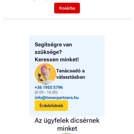
Kosárba
Segítségre van
szüksége?
Keressen minket!
Tanácsadó a
választásban
+36 1955 5796
(8:00 - 16:00)
info@tonerpartners.hu
Érdeklődnék
Az ügyfelek dicsérnek
minket