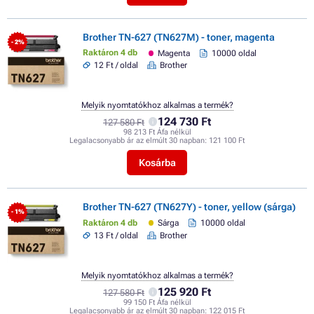
Brother TN-627 (TN627M) - toner, magenta
- 2%
Raktáron 4 db
Magenta
10000 oldal
12 Ft / oldal
Brother
Melyik nyomtatókhoz alkalmas a termék?
124 730 Ft
127 580 Ft
98 213 Ft Áfa nélkül
Legalacsonyabb ár az elmúlt 30 napban:
121 100 Ft
Kosárba
Brother TN-627 (TN627Y) - toner, yellow (sárga)
- 1%
Raktáron 4 db
Sárga
10000 oldal
13 Ft / oldal
Brother
Melyik nyomtatókhoz alkalmas a termék?
125 920 Ft
127 580 Ft
99 150 Ft Áfa nélkül
Legalacsonyabb ár az elmúlt 30 napban:
122 015 Ft