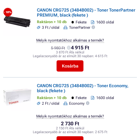
CANON CRG725 (3484B002) - Toner TonerPartner
- 18%
PREMIUM, black (fekete )
Raktáron > 10 db
Fekete
1600 oldal
3 Ft / oldal
TonerPartner
Melyik nyomtatókhoz alkalmas a termék?
4 915 Ft
5 980 Ft
3 870 Ft Áfa nélkül
Legalacsonyabb ár az elmúlt 30 napban:
4 615 Ft
Kosárba
CANON CRG725 (3484B002) - Toner Economy,
black (fekete )
Raktáron > 10 db
Fekete
1600 oldal
2 Ft / oldal
Economy
Melyik nyomtatókhoz alkalmas a termék?
2 730 Ft
2 150 Ft Áfa nélkül
Legalacsonyabb ár az elmúlt 30 napban:
2 675 Ft