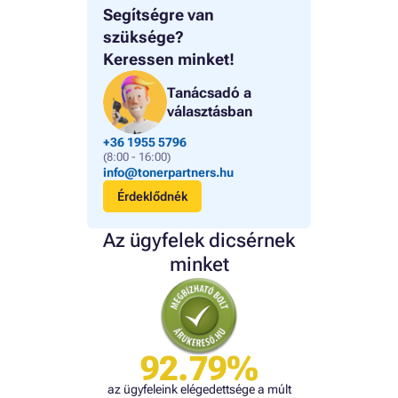
Segítségre van
szüksége?
Keressen minket!
Tanácsadó a
választásban
+36 1955 5796
(8:00 - 16:00)
info@tonerpartners.hu
Érdeklődnék
Az ügyfelek dicsérnek
minket
92.79%
az ügyfeleink elégedettsége a múlt