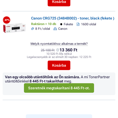
Kosárba
Canon CRG725 (3484B002) - toner, black (fekete )
- 47%
Raktáron > 10 db
Fekete
1600 oldal
8 Ft / oldal
Canon
Melyik nyomtatókhoz alkalmas a termék?
13 360 Ft
25 100 Ft
10 520 Ft Áfa nélkül
Legalacsonyabb ár az elmúlt 30 napban:
12 225 Ft
Kosárba
Van egy olcsóbb utántöltőnk az Ön számára.
A mi TonerPartner
utántöltőinkkel
8 445 Ft
-t takaríthat
meg.
Szeretnék megtakarítani 8 445 Ft-ot.