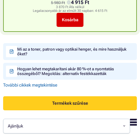
4 915 Ft
5 980 Ft
3 870 Ft Áfa nélkül
Legalacsonyabb ár az elmúlt 30 napban:
4 615 Ft
Kosárba
Mi az a toner, patron vagy optikai henger, és mire használjuk
őket?
Hogyan lehet megtakarítani akár 80 %-ot a nyomtatás
összegéből? Megoldás: alternatív festékkazetták
További cikkek megtekintése
Termékek szűrése
Ajánljuk