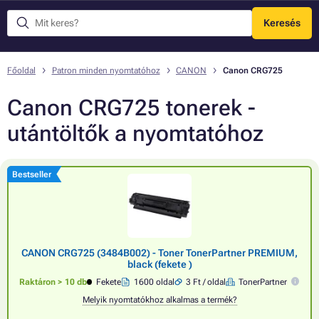
Keresés
Menü
Főoldal
Patron minden nyomtatóhoz
CANON
Canon CRG725
Canon CRG725 tonerek -
utántöltők a nyomtatóhoz
Bestseller
CANON CRG725 (3484B002) - Toner TonerPartner PREMIUM,
black (fekete )
Raktáron > 10 db
Fekete
1600 oldal
3 Ft / oldal
TonerPartner
Melyik nyomtatókhoz alkalmas a termék?