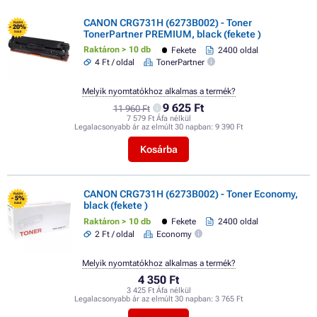
CANON CRG731H (6273B002) - Toner
FLASH
- 20%
TonerPartner PREMIUM, black (fekete )
SALE
Raktáron > 10 db
Fekete
2400 oldal
4 Ft / oldal
TonerPartner
Melyik nyomtatókhoz alkalmas a termék?
9 625 Ft
11 960 Ft
7 579 Ft Áfa nélkül
Legalacsonyabb ár az elmúlt 30 napban:
9 390 Ft
Kosárba
CANON CRG731H (6273B002) - Toner Economy,
FLASH
- 5%
black (fekete )
SALE
Raktáron > 10 db
Fekete
2400 oldal
2 Ft / oldal
Economy
Melyik nyomtatókhoz alkalmas a termék?
4 350 Ft
3 425 Ft Áfa nélkül
Legalacsonyabb ár az elmúlt 30 napban:
3 765 Ft