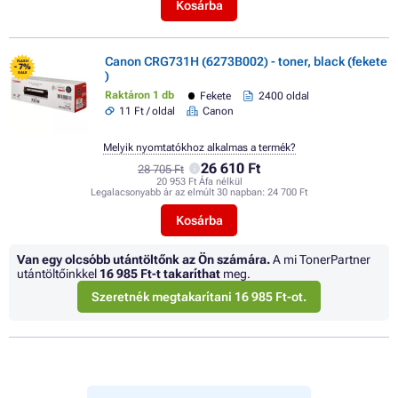
Kosárba
Canon CRG731H (6273B002) - toner, black (fekete
FLASH
- 7%
)
SALE
Raktáron 1 db
Fekete
2400 oldal
11 Ft / oldal
Canon
Melyik nyomtatókhoz alkalmas a termék?
26 610 Ft
28 705 Ft
20 953 Ft Áfa nélkül
Legalacsonyabb ár az elmúlt 30 napban:
24 700 Ft
Kosárba
Van egy olcsóbb utántöltőnk az Ön számára.
A mi TonerPartner
utántöltőinkkel
16 985 Ft
-t takaríthat
meg.
Szeretnék megtakarítani 16 985 Ft-ot.