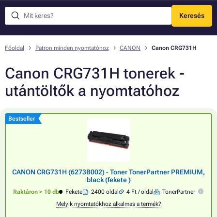
Keresés
Menü
Főoldal
Patron minden nyomtatóhoz
CANON
Canon CRG731H
Canon CRG731H tonerek -
utántöltők a nyomtatóhoz
Bestseller
CANON CRG731H (6273B002) - Toner TonerPartner PREMIUM,
black (fekete )
Raktáron > 10 db
Fekete
2400 oldal
4 Ft / oldal
TonerPartner
Melyik nyomtatókhoz alkalmas a termék?