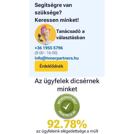
Segítségre van
szüksége?
Keressen minket!
Tanácsadó a
választásban
+36 1955 5796
(8:00 - 16:00)
info@tonerpartners.hu
Érdeklődnék
Az ügyfelek dicsérnek
minket
92.78%
az ügyfeleink elégedettsége a múlt