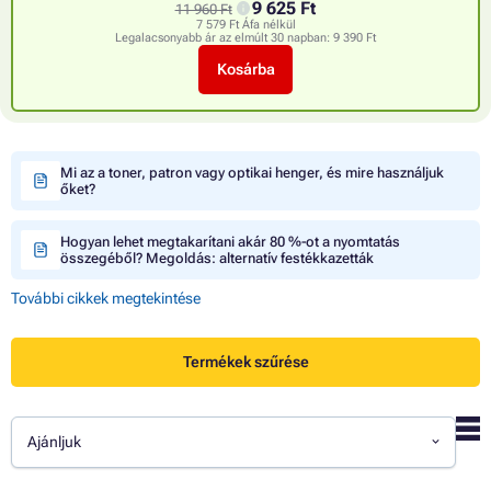
9 625 Ft
11 960 Ft
7 579 Ft Áfa nélkül
Legalacsonyabb ár az elmúlt 30 napban:
9 390 Ft
Kosárba
Mi az a toner, patron vagy optikai henger, és mire használjuk
őket?
Hogyan lehet megtakarítani akár 80 %-ot a nyomtatás
összegéből? Megoldás: alternatív festékkazetták
További cikkek megtekintése
Termékek szűrése
Ajánljuk