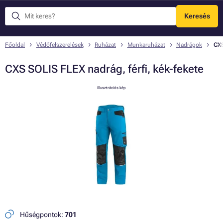
Keresés
Menü
Főoldal
Védőfelszerelések
Ruházat
Munkaruházat
Nadrágok
CXS
CXS SOLIS FLEX nadrág, férfi, kék-fekete
Illusztrációs kép
Hűségpontok:
701