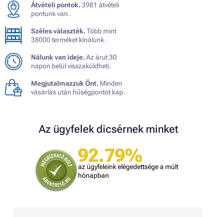
Átvételi pontok.
3981 átvételi
pontunk van.
Széles választék.
Több mint
38000 terméket kínálunk.
Nálunk van ideje.
Az árut 30
napon belül visszaküldheti.
Megjutalmazzuk Önt.
Minden
vásárlás után hűségpontot kap.
Az ügyfelek dicsérnek minket
92.79%
az ügyfeleink elégedettsége a múlt
hónapban