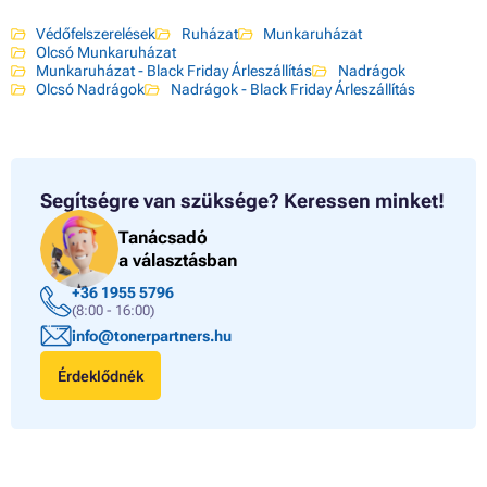
Védőfelszerelések
Ruházat
Munkaruházat
Olcsó Munkaruházat
Munkaruházat - Black Friday Árleszállítás
Nadrágok
Olcsó Nadrágok
Nadrágok - Black Friday Árleszállítás
Segítségre van szüksége?
Keressen minket!
Tanácsadó
a választásban
+36 1955 5796
(8:00 - 16:00)
info@tonerpartners.hu
Érdeklődnék