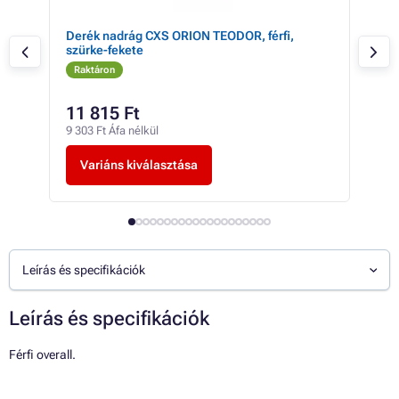
te-
Derék nadrág CXS ORION TEODOR, férfi,
Der
szürke-fekete
szü
Raktáron
Ra
11 815 Ft
17
9 303 Ft Áfa nélkül
13 4
Variáns kiválasztása
V
Leírás és specifikációk
Leírás és specifikációk
Férfi overall.