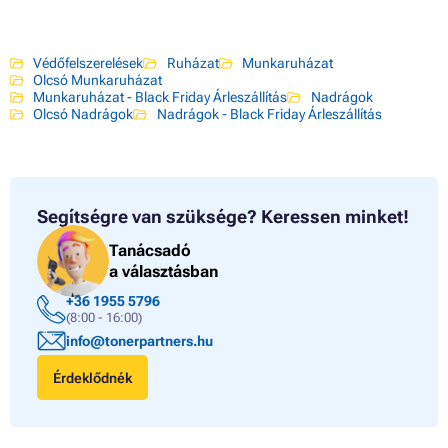
Védőfelszerelések
Ruházat
Munkaruházat
Olcsó Munkaruházat
Munkaruházat - Black Friday Árleszállítás
Nadrágok
Olcsó Nadrágok
Nadrágok - Black Friday Árleszállítás
Segítségre van szüksége?
Keressen minket!
Tanácsadó
a választásban
+36 1955 5796
(8:00 - 16:00)
info@tonerpartners.hu
Érdeklődnék