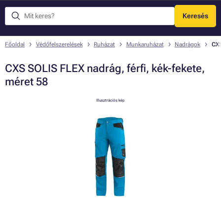
Keresés
Menü
Főoldal
Védőfelszerelések
Ruházat
Munkaruházat
Nadrágok
CXS
CXS SOLIS FLEX nadrág, férfi, kék-fekete,
méret 58
Illusztrációs kép