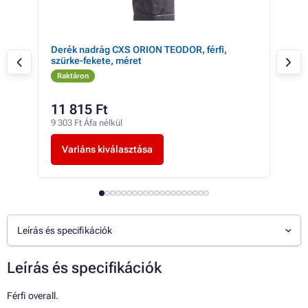
te-
Derék nadrág CXS ORION TEODOR, férfi,
Der
szürke-fekete, méret
szü
Raktáron
Ra
11 815 Ft
17
9 303 Ft Áfa nélkül
13 4
Variáns kiválasztása
V
Leírás és specifikációk
Leírás és specifikációk
Férfi overall.