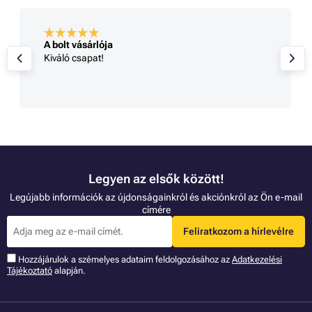
A bolt vásárlója
Kiváló csapat!
Legyen az elsők között!
Legújabb információk az újdonságainkról és akciónkról az Ön e-mail
címére
Feliratkozom a hírlevélre
Hozzájárulok a szémelyes adataim feldolgozásához az
Adatkezelési
Tájékoztató
alapján.