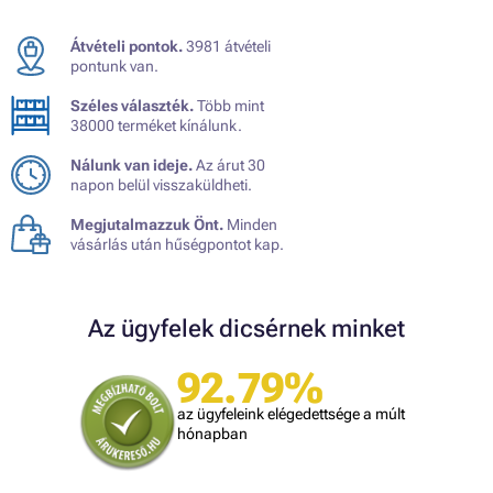
Átvételi pontok.
3981 átvételi
pontunk van.
Széles választék.
Több mint
38000 terméket kínálunk.
Nálunk van ideje.
Az árut 30
napon belül visszaküldheti.
Megjutalmazzuk Önt.
Minden
vásárlás után hűségpontot kap.
Az ügyfelek dicsérnek minket
92.79%
az ügyfeleink elégedettsége a múlt
hónapban