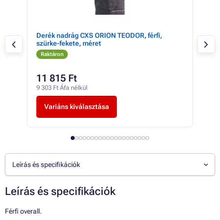
Derék nadrág CXS ORION TEODOR, férfi,
Der
szürke-fekete, méret
szü
Raktáron
Ra
11 815 Ft
6 
9 303 Ft Áfa nélkül
5 40
Variáns kiválasztása
V
Leírás és specifikációk
Leírás és specifikációk
Férfi overall.