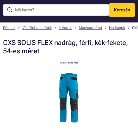
Keresés
Menü
Főoldal
Védőfelszerelések
Ruházat
Munkaruházat
Nadrágok
CXS
CXS SOLIS FLEX nadrág, férfi, kék-fekete,
54-es méret
Illusztrációs kép