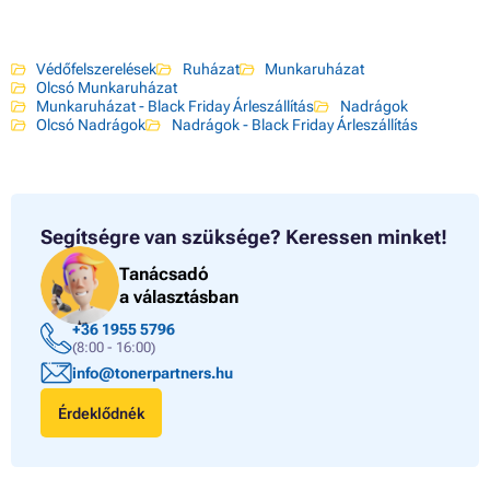
Védőfelszerelések
Ruházat
Munkaruházat
Olcsó Munkaruházat
Munkaruházat - Black Friday Árleszállítás
Nadrágok
Olcsó Nadrágok
Nadrágok - Black Friday Árleszállítás
Segítségre van szüksége?
Keressen minket!
Tanácsadó
a választásban
+36 1955 5796
(8:00 - 16:00)
info@tonerpartners.hu
Érdeklődnék