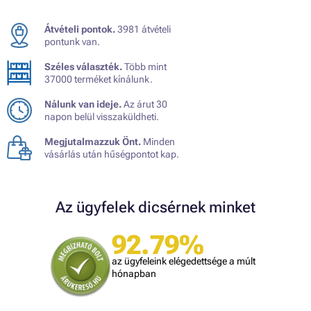
Átvételi pontok.
3981 átvételi
pontunk van.
Széles választék.
Több mint
37000 terméket kínálunk.
Nálunk van ideje.
Az árut 30
napon belül visszaküldheti.
Megjutalmazzuk Önt.
Minden
vásárlás után hűségpontot kap.
Az ügyfelek dicsérnek minket
92.79%
az ügyfeleink elégedettsége a múlt
hónapban