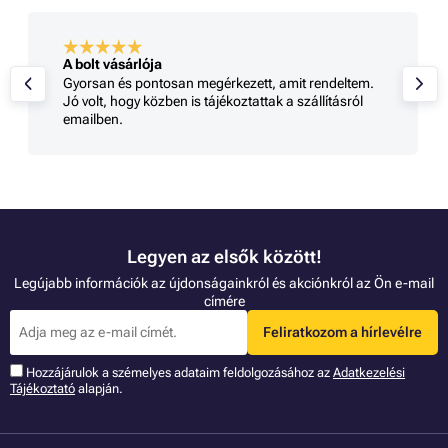
A bolt vásárlója
Gyorsan és pontosan megérkezett, amit rendeltem.
Jó volt, hogy közben is tájékoztattak a szállításról
emailben.
Legyen az elsők között!
Legújabb információk az újdonságainkról és akciónkról az Ön e-mail
címére
Feliratkozom a hírlevélre
Hozzájárulok a szémelyes adataim feldolgozásához az
Adatkezelési
Tájékoztató
alapján.