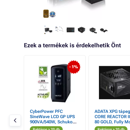
Ezek a termékek is érdekelhetik Önt
- 15%
- 1%
g
CyberPower PFC
ADATA XPG tápeg
lex
SineWave LCD GP UPS
CORE REACTOR II
900VA/540W, Schuko
80 GOLD, Fully Modular,
aljzatokkal
ATX 3.0
Raktáron > 20 db
Raktáron > 20 db