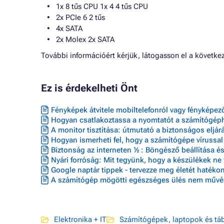
1x 8 tűs CPU 1x 4 4 tűs CPU
2x PCIe 6 2 tűs
4x SATA
2x Molex 2x SATA
További információért kérjük, látogasson el a követk
Ez is érdekelheti Önt
Fényképek átvitele mobiltelefonról vagy fényképe
Hogyan csatlakoztassa a nyomtatót a számítógéph
A monitor tisztítása: útmutató a biztonságos eljá
Hogyan ismerheti fel, hogy a számítógépe vírussal 
Biztonság az interneten ½ : Böngésző beállítása é
Nyári forróság: Mit tegyünk, hogy a készülékek ne 
Google naptár tippek - tervezze meg életét hatéko
A számítógép mögötti egészséges ülés nem művé
Elektronika + IT
Számítógépek, laptopok és tá