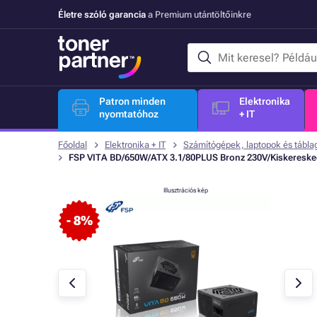
Életre szóló garancia
a Premium utántöltőinkre
Patron minden
Elektronika
nyomtatóhoz
+ IT
Főoldal
Elektronika + IT
Számítógépek, laptopok és tábl
FSP VITA BD/650W/ATX 3.1/80PLUS Bronz 230V/Kiskeresk
Illusztrációs kép
- 8%