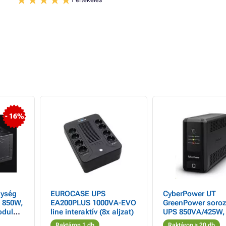
- 16%
ység
EUROCASE UPS
CyberPower UT
 850W,
EA200PLUS 1000VA-EVO
GreenPower soroz
line interaktív (8x aljzat)
UPS 850VA/425W,
aljzatokkal
Raktáron 1 db
Raktáron > 20 db