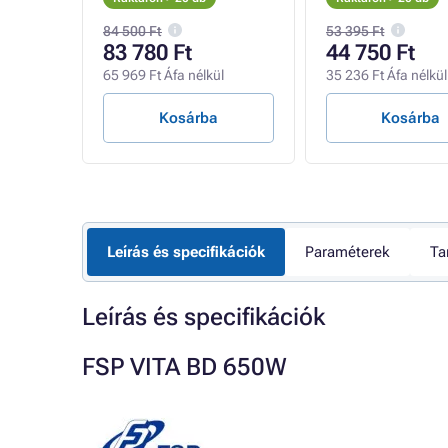
84 500 Ft
53 395 Ft
83 780 Ft
44 750 Ft
l
65 969 Ft Áfa nélkül
35 236 Ft Áfa nélkül
Kosárba
Kosárba
Leírás és specifikációk
Paraméterek
Ta
Leírás és specifikációk
FSP VITA BD 650W