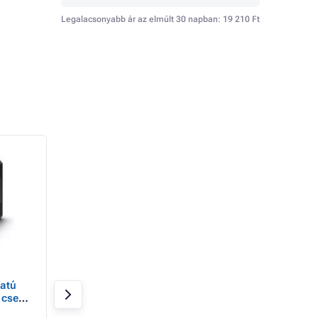
Legalacsonyabb ár az elmúlt 30 napban:
19 210 Ft
- 5%
FSP VITA GM/850W/ATX
FSP HYPER 80
atú
3.1/80PLUS
PRO/550W/ATX
 cseh
Gold/Modular/Retail FSP
3.0/80PLUS Bronz
VITA GM/850W/ATX
230V/Bulk
Raktáron 20 db
Raktáron 20 db