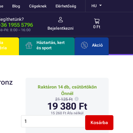
HU
se
Blog
Cégeknek
Elérhetőség
Segíthetünk?
+36 1955 5796
0 Ft
Bejelentkezni
é–Pé: 8:00 – 16:00
ia
Háztartás, kert
Akció
éria
és sport
ronz
Raktáron 14 db, csütörtökön
Önnél
21 125 Ft
19 380 Ft
15 260 Ft
Áfa nélkül
Kosárba