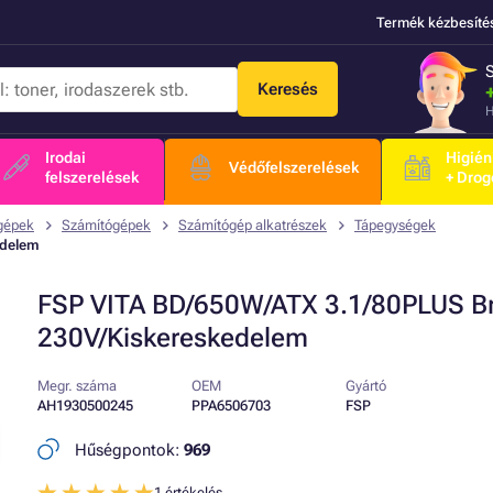
Termék kézbesíté
Keresés
H
Irodai
Higién
Védőfelszerelések
felszerelések
+ Drog
agépek
Számítógépek
Számítógép alkatrészek
Tápegységek
edelem
FSP VITA BD/650W/ATX 3.1/80PLUS B
230V/Kiskereskedelem
Megr. száma
OEM
Gyártó
AH1930500245
PPA6506703
FSP
Hűségpontok:
969
1 értékelés