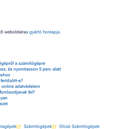
ező weboldalra
a gyártó honlapja
.
zőgépről a számítógépre
ez, és nyomtasson 5 perc alatt
ráshoz
fertőzött-e?
s online adatvédelem
forrósodjanak fel?
nyan
szet
blagépek
Számítógépek
Olcsó Számítógépek