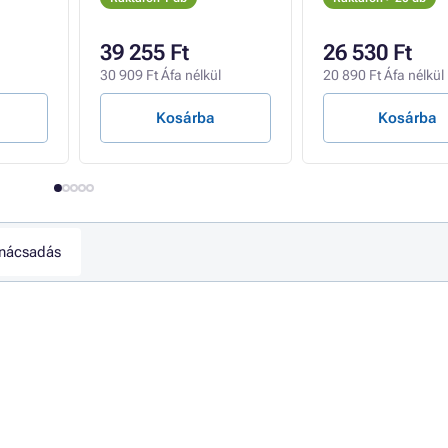
39 255 Ft
26 530 Ft
30 909 Ft Áfa nélkül
20 890 Ft Áfa nélkül
Kosárba
Kosárba
nácsadás