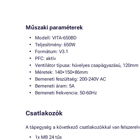
Műszaki paraméterek
Modell: VITA-650BD
Teljesítmény: 650W
Formátum: V3.1
PFC: aktív
Ventilátor típusa: hüvelyes csapágyazású, 120mm
Méretek: 140×150×86mm
Bemeneti feszültség: 200-240V AC
Bemeneti áram: 5A
Bemeneti frekvencia: 50-60Hz
Csatlakozók
A tápegység a következő csatlakozókkal van felszerelv
1x MB 24 tűs