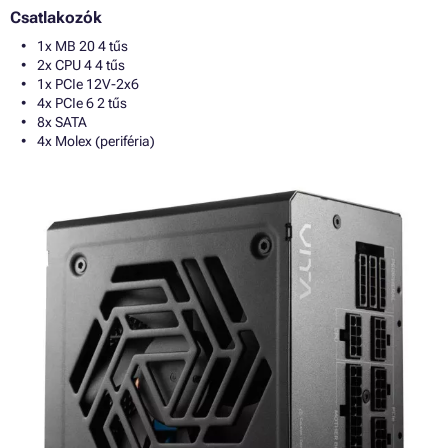
Csatlakozók
1x MB 20 4 tűs
2x CPU 4 4 tűs
1x PCIe 12V-2x6
4x PCIe 6 2 tűs
8x SATA
4x Molex (periféria)