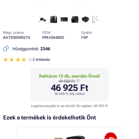
Megr. száma
OEM
Gyártó
AH1930500274
PPA10A4002
FSP
Hűségpontok:
2346
2 értékelés
Raktáron 15 db, szerdán Önnél
49 500 Ft
46 925 Ft
36 949 Ft
Áfa nélkül
Legalacsonyabb ár az elmúlt 30 napban:
45 595 Ft
Ezek a termékek is érdekelhetik Önt
 15%
- 4%