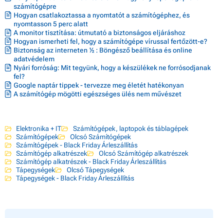
számítógépre
Hogyan csatlakoztassa a nyomtatót a számítógéphez, és
nyomtasson 5 perc alatt
A monitor tisztítása: útmutató a biztonságos eljáráshoz
Hogyan ismerheti fel, hogy a számítógépe vírussal fertőzött-e?
Biztonság az interneten ½ : Böngésző beállítása és online
adatvédelem
Nyári forróság: Mit tegyünk, hogy a készülékek ne forrósodjanak
fel?
Google naptár tippek - tervezze meg életét hatékonyan
A számítógép mögötti egészséges ülés nem művészet
Elektronika + IT
Számítógépek, laptopok és táblagépek
Számítógépek
Olcsó Számítógépek
Számítógépek - Black Friday Árleszállítás
Számítógép alkatrészek
Olcsó Számítógép alkatrészek
Számítógép alkatrészek - Black Friday Árleszállítás
Tápegységek
Olcsó Tápegységek
Tápegységek - Black Friday Árleszállítás