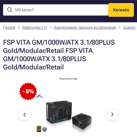
Keresés
Menü
Főoldal
Elektronika + IT
Számítógépek, laptopok és táblagépek
Számító
FSP VITA GM/1000W/ATX 3.1/80PLUS
Gold/Modular/Retail FSP VITA
GM/1000W/ATX 3.1/80PLUS
Gold/Modular/Retail
Illusztrációs kép
- 5%