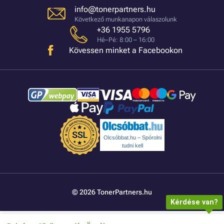
info@tonerpartners.hu
Következő munkanapon válaszolunk
+36 1955 5796
Hé–Pé: 8:00 – 16:00
Kövessen minket a Facebookon
Olcsóbbat.hu – Spórolni
tudni kell
© 2026 TonerPartners.hu
Kérdése van?