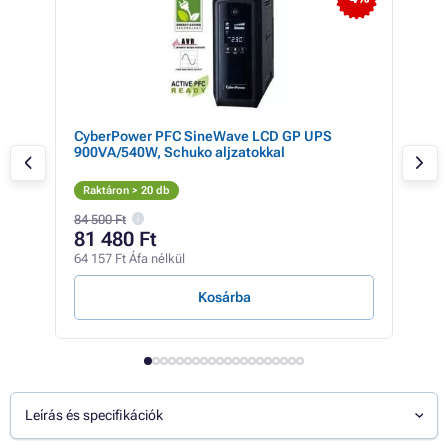
X,
CyberPower PFC SineWave LCD GP UPS
Cyb
900VA/540W, Schuko aljzatokkal
850
Raktáron > 20 db
Rak
84 500 Ft
81 480 Ft
26
64 157 Ft Áfa nélkül
20 8
Kosárba
Leírás és specifikációk