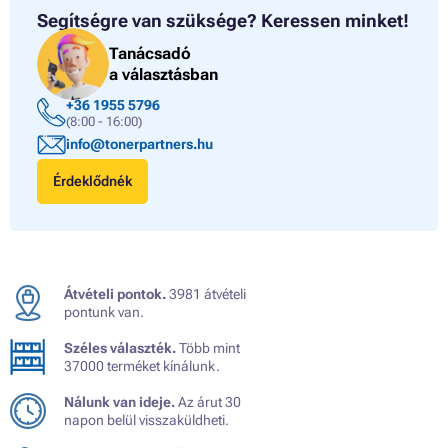
Segítségre van szüksége?
Keressen minket!
Tanácsadó
a választásban
+36 1955 5796
(8:00 - 16:00)
info@tonerpartners.hu
Érdeklődnék
Átvételi pontok.
3981 átvételi
pontunk van.
Széles választék.
Több mint
37000 terméket kínálunk.
Nálunk van ideje.
Az árut 30
napon belül visszaküldheti.