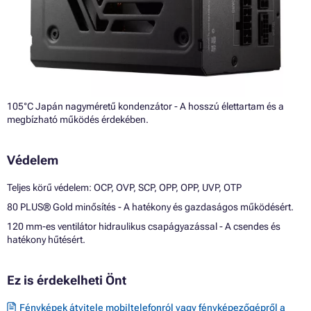
105°C Japán nagyméretű kondenzátor - A hosszú élettartam és a
megbízható működés érdekében.
Védelem
Teljes körű védelem: OCP, OVP, SCP, OPP, OPP, UVP, OTP
80 PLUS® Gold minősítés - A hatékony és gazdaságos működésért.
120 mm-es ventilátor hidraulikus csapágyazással - A csendes és
hatékony hűtésért.
Ez is érdekelheti Önt
Fényképek átvitele mobiltelefonról vagy fényképezőgépről a