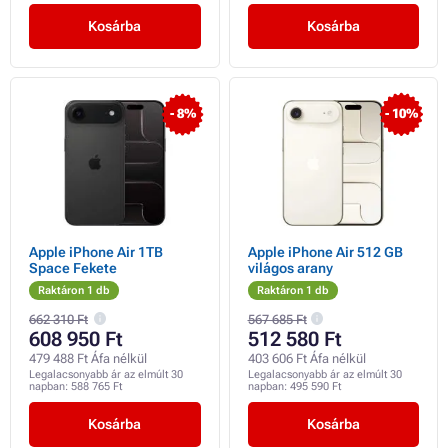
Kosárba
Kosárba
- 8%
- 10%
Apple iPhone Air 1TB
Apple iPhone Air 512 GB
Space Fekete
világos arany
Raktáron 1 db
Raktáron 1 db
662 310 Ft
567 685 Ft
608 950 Ft
512 580 Ft
479 488 Ft Áfa nélkül
403 606 Ft Áfa nélkül
Legalacsonyabb ár az elmúlt 30
Legalacsonyabb ár az elmúlt 30
napban:
588 765 Ft
napban:
495 590 Ft
Kosárba
Kosárba