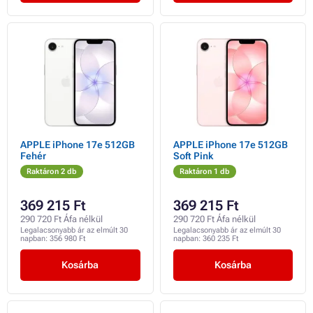
APPLE iPhone 17e 512GB
APPLE iPhone 17e 512GB
Fehér
Soft Pink
Raktáron 2 db
Raktáron 1 db
369 215 Ft
369 215 Ft
290 720 Ft Áfa nélkül
290 720 Ft Áfa nélkül
Legalacsonyabb ár az elmúlt 30
Legalacsonyabb ár az elmúlt 30
napban:
356 980 Ft
napban:
360 235 Ft
Kosárba
Kosárba