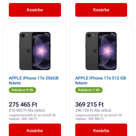
Kosárba
Kosárba
APPLE iPhone 17e 256GB
APPLE iPhone 17e 512 GB
fekete
fekete
Raktáron 9 db
Raktáron 1 db
275 465 Ft
369 215 Ft
216 902 Ft Áfa nélkül
290 720 Ft Áfa nélkül
Legalacsonyabb ár az elmúlt 30
Legalacsonyabb ár az elmúlt 30
napban:
266 340 Ft
napban:
356 980 Ft
Kosárba
Kosárba