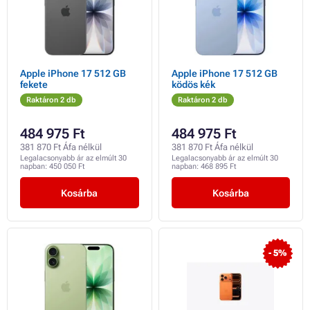
Apple iPhone 17 512 GB
Apple iPhone 17 512 GB
fekete
ködös kék
Raktáron 2 db
Raktáron 2 db
484 975 Ft
484 975 Ft
381 870 Ft Áfa nélkül
381 870 Ft Áfa nélkül
Legalacsonyabb ár az elmúlt 30
Legalacsonyabb ár az elmúlt 30
napban:
450 050 Ft
napban:
468 895 Ft
Kosárba
Kosárba
- 5%