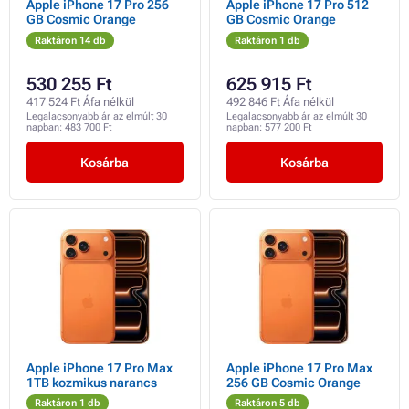
Apple iPhone 17 Pro 256
Apple iPhone 17 Pro 512
GB Cosmic Orange
GB Cosmic Orange
Raktáron 14 db
Raktáron 1 db
530 255 Ft
625 915 Ft
417 524 Ft Áfa nélkül
492 846 Ft Áfa nélkül
Legalacsonyabb ár az elmúlt 30
Legalacsonyabb ár az elmúlt 30
napban:
483 700 Ft
napban:
577 200 Ft
Kosárba
Kosárba
Apple iPhone 17 Pro Max
Apple iPhone 17 Pro Max
1TB kozmikus narancs
256 GB Cosmic Orange
Raktáron 1 db
Raktáron 5 db