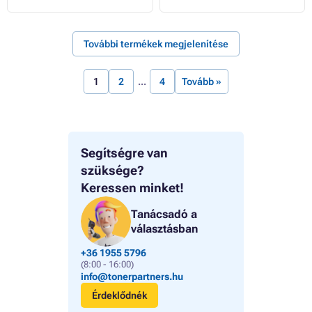
További termékek megjelenítése
1
2
4
Tovább »
Segítségre van
szüksége?
Keressen minket!
Tanácsadó a
választásban
+36 1955 5796
(8:00 - 16:00)
info@tonerpartners.hu
Érdeklődnék