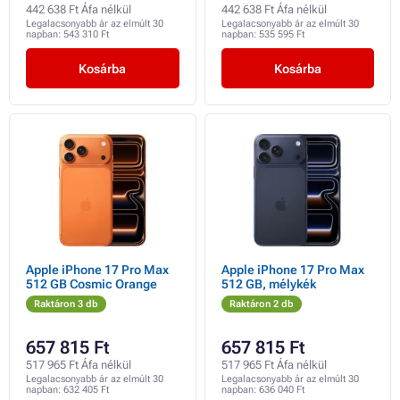
442 638 Ft Áfa nélkül
442 638 Ft Áfa nélkül
Legalacsonyabb ár az elmúlt 30
Legalacsonyabb ár az elmúlt 30
napban:
543 310 Ft
napban:
535 595 Ft
Kosárba
Kosárba
Apple iPhone 17 Pro Max
Apple iPhone 17 Pro Max
512 GB Cosmic Orange
512 GB, mélykék
Raktáron 3 db
Raktáron 2 db
657 815 Ft
657 815 Ft
517 965 Ft Áfa nélkül
517 965 Ft Áfa nélkül
Legalacsonyabb ár az elmúlt 30
Legalacsonyabb ár az elmúlt 30
napban:
632 405 Ft
napban:
636 040 Ft