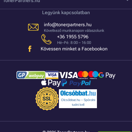
TonerPartners.hu
Legyünk kapcsolatban
info@tonerpartners.hu
Következő munkanapon válaszolunk
+36 1955 5796
Hé–Pé: 8:00 – 16:00
Kövessen minket a Facebookon
Olcsóbbat.hu – Spórolni
tudni kell