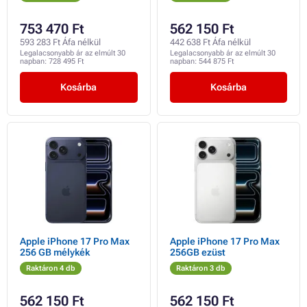
753 470 Ft
562 150 Ft
593 283 Ft Áfa nélkül
442 638 Ft Áfa nélkül
Legalacsonyabb ár az elmúlt 30
Legalacsonyabb ár az elmúlt 30
napban:
728 495 Ft
napban:
544 875 Ft
Kosárba
Kosárba
Apple iPhone 17 Pro Max
Apple iPhone 17 Pro Max
256 GB mélykék
256GB ezüst
Raktáron 4 db
Raktáron 3 db
562 150 Ft
562 150 Ft