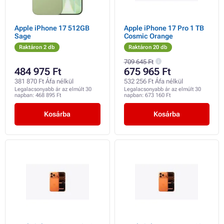
Apple iPhone 17 512GB
Apple iPhone 17 Pro 1 TB
Sage
Cosmic Orange
Raktáron 2 db
Raktáron 20 db
709 645 Ft
484 975 Ft
675 965 Ft
381 870 Ft Áfa nélkül
532 256 Ft Áfa nélkül
Legalacsonyabb ár az elmúlt 30
Legalacsonyabb ár az elmúlt 30
napban:
468 895 Ft
napban:
673 160 Ft
Kosárba
Kosárba