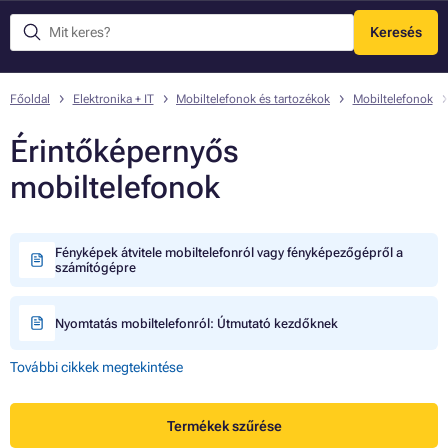
Keresés
Menü
Főoldal
Elektronika + IT
Mobiltelefonok és tartozékok
Mobiltelefonok
Érintőképernyős
mobiltelefonok
Fényképek átvitele mobiltelefonról vagy fényképezőgépről a
számítógépre
Nyomtatás mobiltelefonról: Útmutató kezdőknek
További cikkek megtekintése
Termékek szűrése