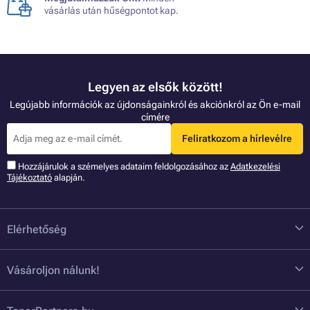
vásárlás után hűségpontot kap.
Legyen az elsők között!
Legújabb információk az újdonságainkról és akciónkról az Ön e-mail
címére
Feliratkozom a hírlevélre
Hozzájárulok a szémelyes adataim feldolgozásához az
Adatkezelési
Tájékoztató
alapján.
Elérhetőség
Vásároljon nálunk!