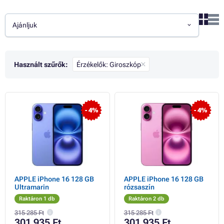
Ajánljuk
Használt szűrők:
Érzékelők: Giroszkóp
- 4%
- 4%
APPLE iPhone 16 128 GB
APPLE iPhone 16 128 GB
Ultramarin
rózsaszín
Raktáron 1 db
Raktáron 2 db
315 285 Ft
315 285 Ft
301 935 Ft
301 935 Ft