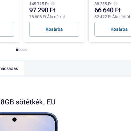
145 715 Ft
88 255 Ft
97 290 Ft
66 640 Ft
76 606 Ft Áfa nélkül
52 472 Ft Áfa nélkül
Kosárba
Kosárba
nácsadás
8GB sötétkék, EU