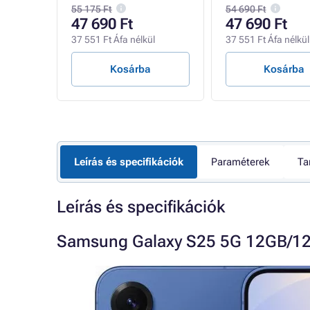
55 175 Ft
54 690 Ft
47 690 Ft
47 690 Ft
ül
37 551 Ft Áfa nélkül
37 551 Ft Áfa nélkül
Kosárba
Kosárba
Leírás és specifikációk
Paraméterek
Ta
Leírás és specifikációk
Samsung Galaxy S25 5G 12GB/12