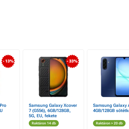
- 13%
- 33%
Pro
Samsung Galaxy Xcover
Samsung Galaxy 
EU
7 (G556), 6GB/128GB,
4GB/128GB sötétk
5G, EU, fekete
Raktáron 14 db
Raktáron > 20 db