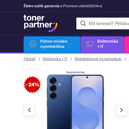
Életre szóló garancia
a Premium utántöltőinkre
Patron minden
Elektronika
nyomtatóhoz
+ IT
Főoldal
Elektronika + IT
Mobiltelefonok és tartozékok
Illusztrációs kép
- 24%