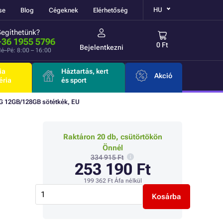
HU
se
Blog
Cégeknek
Elérhetőség
Segíthetünk?
+36 1955 5796
0 Ft
Bejelentkezni
é–Pé: 8:00 – 16:00
ia
Háztartás, kert
Akció
éria
és sport
G 12GB/128GB sötétkék, EU
Raktáron 20 db, csütörtökön
Önnél
334 915 Ft
253 190 Ft
199 362 Ft
Áfa nélkül
Kosárba