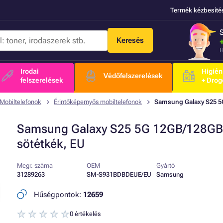
Termék kézbesíté
Keresés
H
Irodai
Higién
Védőfelszerelések
felszerelések
+ Drog
Mobiltelefonok
Érintőképernyős mobiltelefonok
Samsung Galaxy S25 5
Samsung Galaxy S25 5G 12GB/128GB
sötétkék, EU
Megr. száma
OEM
Gyártó
31289263
SM-S931BDBDEUE/EU
Samsung
Hűségpontok:
12659
0 értékelés