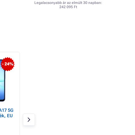
Legalacsonyabb ár az elmúlt 30 napban:
242 095 Ft
- 24%
A17 5G
POCO
Samsung Galaxy 
ék, EU
C85/6GB/128GB/Zöld
LTE/4GB/128GB/Sz
Raktáron 20 db
Raktáron > 20 db