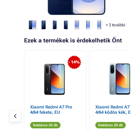
+
3
további
Ezek a termékek is érdekelhetik Önt
- 1%
- 14%
 S25
Xiaomi Redmi A7 Pro
Xiaomi Redmi A7 
56GB
4/64 fekete, EU
4/64 ködös kék, 
Raktáron 20 db
Raktáron 20 db