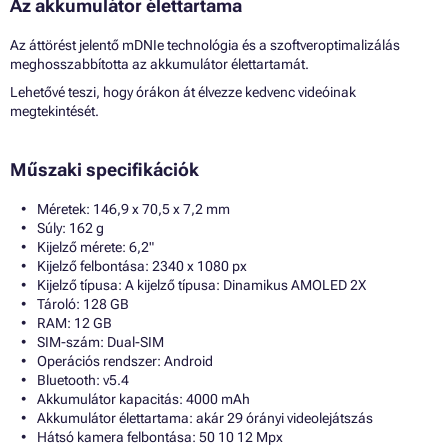
Az akkumulátor élettartama
Az áttörést jelentő mDNIe technológia és a szoftveroptimalizálás
meghosszabbította az akkumulátor élettartamát.
Lehetővé teszi, hogy órákon át élvezze kedvenc videóinak
megtekintését.
Műszaki specifikációk
Méretek: 146,9 x 70,5 x 7,2 mm
Súly: 162 g
Kijelző mérete: 6,2"
Kijelző felbontása: 2340 x 1080 px
Kijelző típusa: A kijelző típusa: Dinamikus AMOLED 2X
Tároló: 128 GB
RAM: 12 GB
SIM-szám: Dual-SIM
Operációs rendszer: Android
Bluetooth: v5.4
Akkumulátor kapacitás: 4000 mAh
Akkumulátor élettartama: akár 29 órányi videolejátszás
Hátsó kamera felbontása: 50 10 12 Mpx