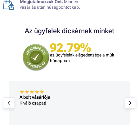
Megjutalmazzuk Önt.
Minden
vásárlás után hűségpontot kap.
Az ügyfelek dicsérnek minket
92.79%
az ügyfeleink elégedettsége a múlt
hónapban
A bolt vásárlója
Kiváló csapat!