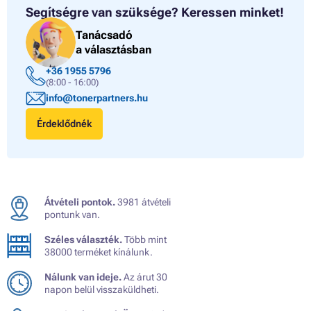
Segítségre van szüksége?
Keressen minket!
Tanácsadó
a választásban
+36 1955 5796
(8:00 - 16:00)
info@tonerpartners.hu
Érdeklődnék
Átvételi pontok.
3981 átvételi
pontunk van.
Széles választék.
Több mint
38000 terméket kínálunk.
Nálunk van ideje.
Az árut 30
napon belül visszaküldheti.