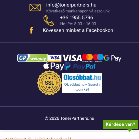
info@tonerpartners.hu
Következő munkanapon válaszolunk
+36 1955 5796
Hé–Pé: 8:00 – 16:00
Kövessen minket a Facebookon
Olcsóbbat.hu – Spórolni
tudni kell
© 2026 TonerPartners.hu
Kérdése van?