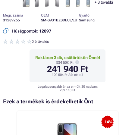
+
3
további
Megr. száma
OEM
Gyártó
31289265
SM-S931BZSDEUE/EU
Samsung
Hűségpontok:
12097
0 értékelés
Raktáron 3 db, csütörtökön Önnél
334 580 Ft
241 940 Ft
190 504 Ft
Áfa nélkül
Legalacsonyabb ár az elmúlt 30 napban:
239 110 Ft
Ezek a termékek is érdekelhetik Önt
 14%
- 14%