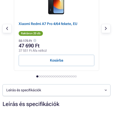
e,
Xiaomi Redmi A7 Pro 4/64 fekete, EU
Xia
Raktáron 20 db
Rak
55 175 Ft
54 6
47 690 Ft
47
37 551 Ft Áfa nélkül
37 5
Kosárba
Leírás és specifikációk
Leírás és specifikációk