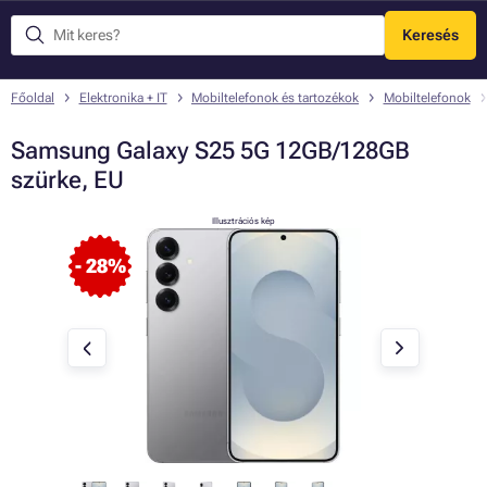
Keresés
Menü
Főoldal
Elektronika + IT
Mobiltelefonok és tartozékok
Mobiltelefonok
Samsung Galaxy S25 5G 12GB/128GB
szürke, EU
Illusztrációs kép
- 28%