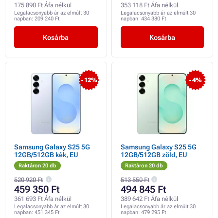
175 890 Ft Áfa nélkül
353 118 Ft Áfa nélkül
Legalacsonyabb ár az elmúlt 30
Legalacsonyabb ár az elmúlt 30
napban:
209 240 Ft
napban:
434 380 Ft
Kosárba
Kosárba
- 12%
- 4%
Samsung Galaxy S25 5G
Samsung Galaxy S25 5G
12GB/512GB kék, EU
12GB/512GB zöld, EU
Raktáron 20 db
Raktáron 20 db
520 920 Ft
513 550 Ft
459 350 Ft
494 845 Ft
361 693 Ft Áfa nélkül
389 642 Ft Áfa nélkül
Legalacsonyabb ár az elmúlt 30
Legalacsonyabb ár az elmúlt 30
napban:
451 345 Ft
napban:
479 295 Ft