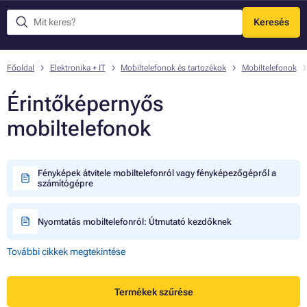
Keresés
Menü
Főoldal
Elektronika + IT
Mobiltelefonok és tartozékok
Mobiltelefonok
Érintőképernyős
mobiltelefonok
Fényképek átvitele mobiltelefonról vagy fényképezőgépről a
számítógépre
Nyomtatás mobiltelefonról: Útmutató kezdőknek
További cikkek megtekintése
Termékek szűrése