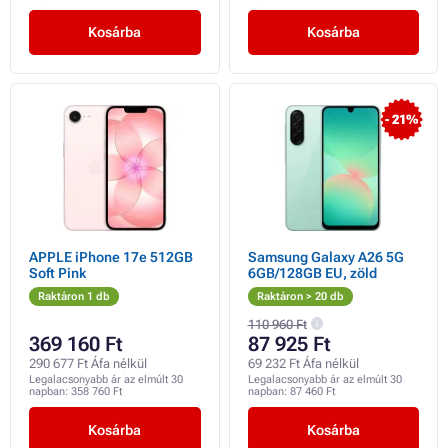
Kosárba
Kosárba
- 21%
APPLE iPhone 17e 512GB
Samsung Galaxy A26 5G
Soft Pink
6GB/128GB EU, zöld
Raktáron 1 db
Raktáron > 20 db
110 960 Ft
369 160 Ft
87 925 Ft
290 677 Ft Áfa nélkül
69 232 Ft Áfa nélkül
Legalacsonyabb ár az elmúlt 30
Legalacsonyabb ár az elmúlt 30
napban:
358 760 Ft
napban:
87 460 Ft
Kosárba
Kosárba