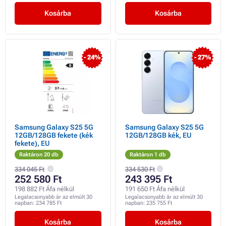
Kosárba
Kosárba
- 24%
- 27%
Samsung Galaxy S25 5G
Samsung Galaxy S25 5G
12GB/128GB fekete (kék
12GB/128GB kék, EU
fekete), EU
Raktáron 20 db
Raktáron 1 db
334 045 Ft
334 530 Ft
252 580 Ft
243 395 Ft
198 882 Ft Áfa nélkül
191 650 Ft Áfa nélkül
Legalacsonyabb ár az elmúlt 30
Legalacsonyabb ár az elmúlt 30
napban:
234 785 Ft
napban:
235 755 Ft
Kosárba
Kosárba