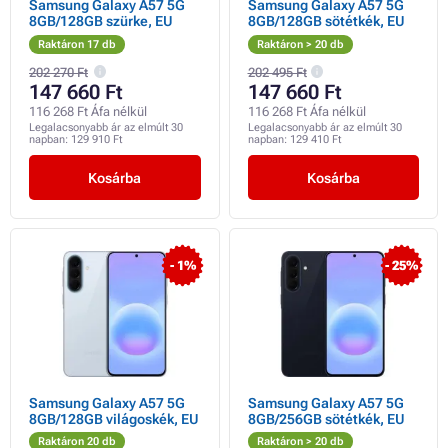
Samsung Galaxy A57 5G
Samsung Galaxy A57 5G
8GB/128GB szürke, EU
8GB/128GB sötétkék, EU
Raktáron 17 db
Raktáron > 20 db
202 270 Ft
202 495 Ft
147 660 Ft
147 660 Ft
116 268 Ft Áfa nélkül
116 268 Ft Áfa nélkül
Legalacsonyabb ár az elmúlt 30
Legalacsonyabb ár az elmúlt 30
napban:
129 910 Ft
napban:
129 410 Ft
Kosárba
Kosárba
- 1%
- 25%
Samsung Galaxy A57 5G
Samsung Galaxy A57 5G
8GB/128GB világoskék, EU
8GB/256GB sötétkék, EU
Raktáron 20 db
Raktáron > 20 db