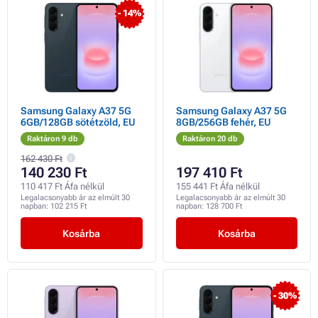
- 14%
Samsung Galaxy A37 5G
Samsung Galaxy A37 5G
6GB/128GB sötétzöld, EU
8GB/256GB fehér, EU
Raktáron 9 db
Raktáron 20 db
162 430 Ft
140 230 Ft
197 410 Ft
110 417 Ft Áfa nélkül
155 441 Ft Áfa nélkül
Legalacsonyabb ár az elmúlt 30
Legalacsonyabb ár az elmúlt 30
napban:
102 215 Ft
napban:
128 700 Ft
Kosárba
Kosárba
- 30%