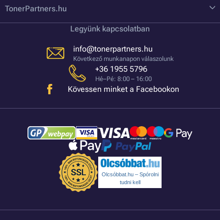
TonerPartners.hu
Legyünk kapcsolatban
info@tonerpartners.hu
Következő munkanapon válaszolunk
+36 1955 5796
Hé–Pé: 8:00 – 16:00
Kövessen minket a Facebookon
Olcsóbbat.hu – Spórolni
tudni kell