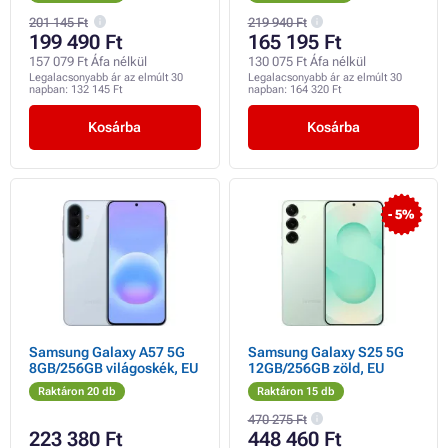
201 145 Ft
219 940 Ft
199 490 Ft
165 195 Ft
157 079 Ft Áfa nélkül
130 075 Ft Áfa nélkül
Legalacsonyabb ár az elmúlt 30
Legalacsonyabb ár az elmúlt 30
napban:
132 145 Ft
napban:
164 320 Ft
Kosárba
Kosárba
- 5%
Samsung Galaxy A57 5G
Samsung Galaxy S25 5G
8GB/256GB világoskék, EU
12GB/256GB zöld, EU
Raktáron 20 db
Raktáron 15 db
470 275 Ft
223 380 Ft
448 460 Ft