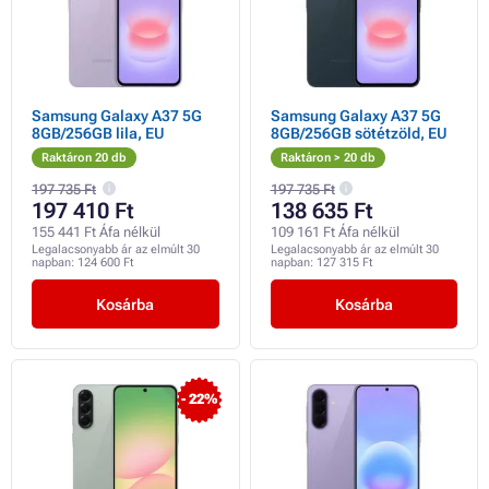
Samsung Galaxy A37 5G
Samsung Galaxy A37 5G
8GB/256GB lila, EU
8GB/256GB sötétzöld, EU
Raktáron 20 db
Raktáron > 20 db
197 735 Ft
197 735 Ft
197 410 Ft
138 635 Ft
155 441 Ft Áfa nélkül
109 161 Ft Áfa nélkül
Legalacsonyabb ár az elmúlt 30
Legalacsonyabb ár az elmúlt 30
napban:
124 600 Ft
napban:
127 315 Ft
Kosárba
Kosárba
- 22%