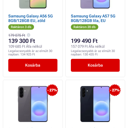
Samsung Galaxy A56 5G
Samsung Galaxy A57 5G
8GB/128GB EU, zöld
8GB/128GB lila, EU
Raktáron 3 db
Raktáron 20 db
179 075 Ft
139 300 Ft
199 490 Ft
109 685 Ft Áfa nélkül
157 079 Ft Áfa nélkül
Legalacsonyabb ár az elmúlt 30
Legalacsonyabb ár az elmúlt 30
napban:
134 925 Ft
napban:
130 435 Ft
Kosárba
Kosárba
- 27%
- 27%