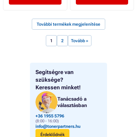
További termékek megjelenítése
1
2
Tovább »
Segítségre van
szüksége?
Keressen minket!
Tanácsadó a
választásban
+36 1955 5796
(8:00 - 16:00)
info@tonerpartners.hu
Érdeklődnék