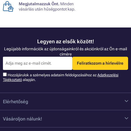
Megjutalmazzuk Önt.
Minden
vásárlás után hűségpontot kap.
Legyen az elsők között!
Legújabb információk az újdonságainkról és akciónkról az Ön e-mail
címére
Feliratkozom a hírlevélre
Hozzájárulok a szémelyes adataim feldolgozásához az
Adatkezelési
Tájékoztató
alapján.
Elérhetőség
Vásároljon nálunk!