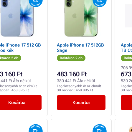
le iPhone 17 512 GB
Apple iPhone 17 512GB
Apple
ös kék
Sage
TB C
ktáron 2 db
Raktáron 2 db
Rakt
706 9
3 160 Ft
483 160 Ft
673
441 Ft Áfa nélkül
380 441 Ft Áfa nélkül
530 26
lacsonyabb ár az elmúlt
Legalacsonyabb ár az elmúlt
Legala
napban:
468 895 Ft
30 napban:
468 895 Ft
30 na
Kosárba
Kosárba