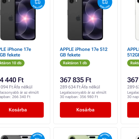
LE iPhone 17e
APPLE iPhone 17e 512
APPL
GB fekete
GB fekete
512G
ktáron 10 db
Raktáron 1 db
Rakt
4 440 Ft
367 835 Ft
367
094 Ft Áfa nélkül
289 634 Ft Áfa nélkül
289 63
lacsonyabb ár az elmúlt
Legalacsonyabb ár az elmúlt
Legala
napban:
266 340 Ft
30 napban:
356 980 Ft
30 na
Kosárba
Kosárba