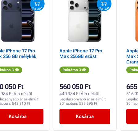
le iPhone 17 Pro
Apple iPhone 17 Pro
Apple
 256 GB mélykék
Max 256GB ezüst
Max 
Oran
ktáron 3 db
Raktáron 3 db
Rakt
0 050 Ft
560 050 Ft
655
984 Ft Áfa nélkül
440 984 Ft Áfa nélkül
516 02
lacsonyabb ár az elmúlt
Legalacsonyabb ár az elmúlt
Legala
napban:
543 310 Ft
30 napban:
535 595 Ft
30 na
Kosárba
Kosárba