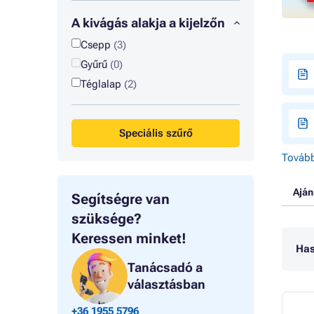
A kivágás alakja a kijelzőn
Csepp
(3)
Gyűrű
(0)
Téglalap
(2)
Speciális szűrő
Tovább
Aján
Segítségre van
szüksége?
Keressen minket!
Has
Tanácsadó a
választásban
+36 1955 5796