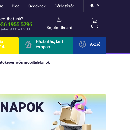
HU
se
Blog
Cégeknek
Elérhetőség
Segíthetünk?
+36 1955 5796
0 Ft
Bejelentkezni
é–Pé: 8:00 – 16:00
ia
Háztartás, kert
Akció
éria
és sport
ntőképernyős mobiltelefonok