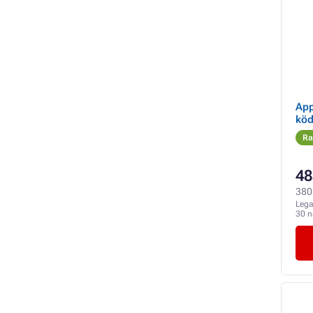
App
köd
Ra
48
380 
Lega
30 