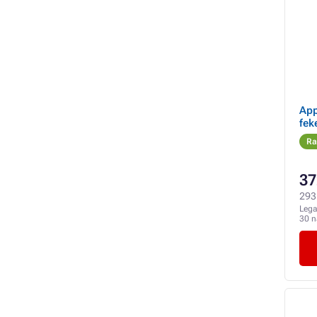
App
fek
Ra
37
293 
Lega
30 