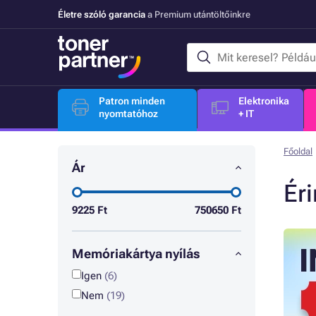
Életre szóló garancia
a Premium utántöltőinkre
Patron minden
Elektronika
nyomtatóhoz
+ IT
Főoldal
Ár
Ér
9225
Ft
750650
Ft
Memóriakártya nyílás
Igen
(6)
Nem
(19)