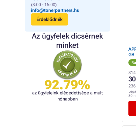
(8:00 - 16:00)
info@tonerpartners.hu
Érdeklődnék
Az ügyfelek dicsérnek
minket
APP
GB 
Ra
314
30
92.79%
236 
Lega
az ügyfeleink elégedettsége a múlt
30 
hónapban