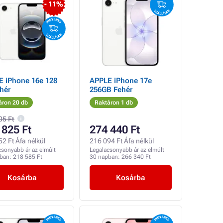
- 11%
E iPhone 16e 128
APPLE iPhone 17e
hér
256GB Fehér
áron 20 db
Raktáron 1 db
05 Ft
 825 Ft
274 440 Ft
2 Ft Áfa nélkül
216 094 Ft Áfa nélkül
csonyabb ár az elmúlt
Legalacsonyabb ár az elmúlt
pban:
218 585 Ft
30 napban:
266 340 Ft
Kosárba
Kosárba