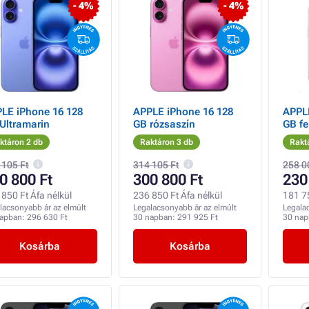
- 4%
- 4%
LE iPhone 16 128
APPLE iPhone 16 128
APPL
Ultramarin
GB rózsaszín
GB fe
ktáron 2 db
Raktáron 3 db
Rakt
 105 Ft
314 105 Ft
258 0
0 800 Ft
300 800 Ft
230
850 Ft Áfa nélkül
236 850 Ft Áfa nélkül
181 75
lacsonyabb ár az elmúlt
Legalacsonyabb ár az elmúlt
Legala
napban:
296 630 Ft
30 napban:
291 925 Ft
30 na
Kosárba
Kosárba