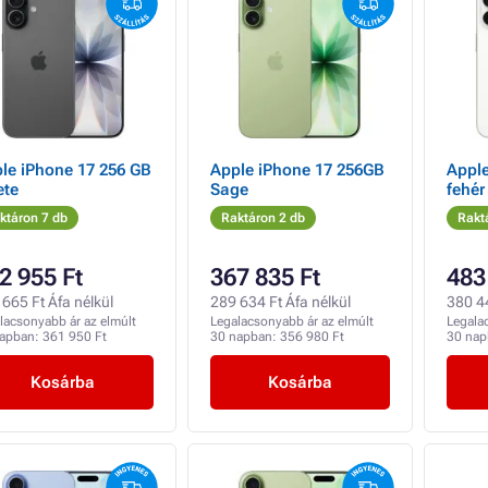
le iPhone 17 256 GB
Apple iPhone 17 256GB
Apple
ete
Sage
fehér
ktáron 7 db
Raktáron 2 db
Rakt
2 955 Ft
367 835 Ft
483
665 Ft Áfa nélkül
289 634 Ft Áfa nélkül
380 44
lacsonyabb ár az elmúlt
Legalacsonyabb ár az elmúlt
Legala
napban:
361 950 Ft
30 napban:
356 980 Ft
30 na
Kosárba
Kosárba