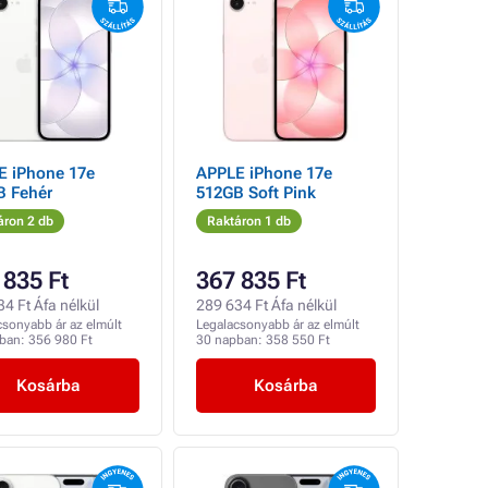
E iPhone 17e
APPLE iPhone 17e
B Fehér
512GB Soft Pink
áron 2 db
Raktáron 1 db
 835 Ft
367 835 Ft
4 Ft Áfa nélkül
289 634 Ft Áfa nélkül
csonyabb ár az elmúlt
Legalacsonyabb ár az elmúlt
pban:
356 980 Ft
30 napban:
358 550 Ft
Kosárba
Kosárba