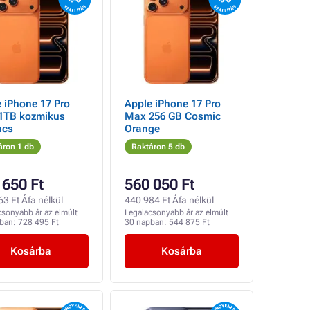
 iPhone 17 Pro
Apple iPhone 17 Pro
1TB kozmikus
Max 256 GB Cosmic
ncs
Orange
áron 1 db
Raktáron 5 db
 650 Ft
560 050 Ft
3 Ft Áfa nélkül
440 984 Ft Áfa nélkül
csonyabb ár az elmúlt
Legalacsonyabb ár az elmúlt
pban:
728 495 Ft
30 napban:
544 875 Ft
Kosárba
Kosárba