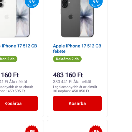
 iPhone 17 512 GB
Apple iPhone 17 512 GB
fekete
áron 2 db
Raktáron 2 db
 160 Ft
483 160 Ft
1 Ft Áfa nélkül
380 441 Ft Áfa nélkül
csonyabb ár az elmúlt
Legalacsonyabb ár az elmúlt
pban:
459 595 Ft
30 napban:
450 050 Ft
Kosárba
Kosárba
- 5%
- 5%