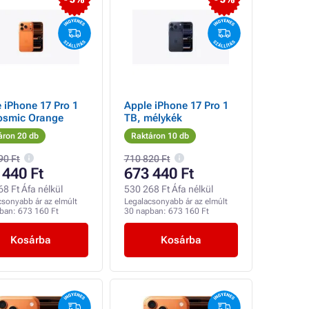
 iPhone 17 Pro 1
Apple iPhone 17 Pro 1
osmic Orange
TB, mélykék
áron 20 db
Raktáron 10 db
90 Ft
710 820 Ft
 440 Ft
673 440 Ft
8 Ft Áfa nélkül
530 268 Ft Áfa nélkül
csonyabb ár az elmúlt
Legalacsonyabb ár az elmúlt
pban:
673 160 Ft
30 napban:
673 160 Ft
Kosárba
Kosárba