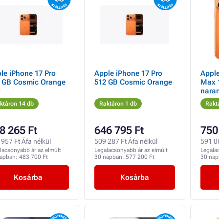
le iPhone 17 Pro
Apple iPhone 17 Pro
Apple
 GB Cosmic Orange
512 GB Cosmic Orange
Max 
nara
ktáron 14 db
Raktáron 1 db
Rakt
8 265 Ft
646 795 Ft
750
957 Ft Áfa nélkül
509 287 Ft Áfa nélkül
591 06
lacsonyabb ár az elmúlt
Legalacsonyabb ár az elmúlt
Legala
napban:
483 700 Ft
30 napban:
577 200 Ft
30 na
Kosárba
Kosárba