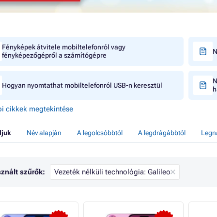
Fényképek átvitele mobiltelefonról vagy
N
fényképezőgépről a számítógépre
N
Hogyan nyomtathat mobiltelefonról USB-n keresztül
h
i cikkek megtekintése
ljuk
Név alapján
A legolcsóbbtól
A legdrágábbtól
Legn
znált szűrők:
Vezeték nélküli technológia: Galileo