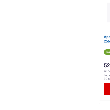
App
256
Ra
52
415 
Lega
30 