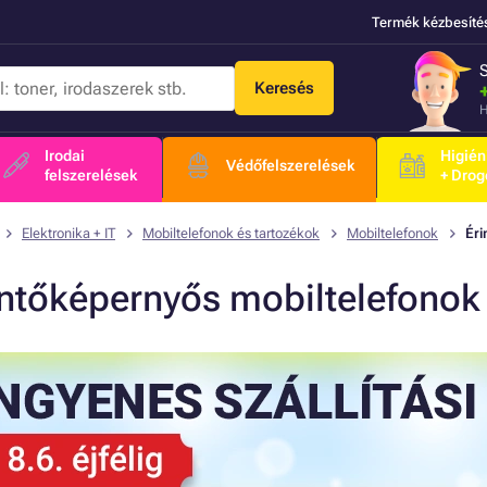
Termék kézbesíté
Keresés
H
Irodai
Higién
Védőfelszerelések
felszerelések
+ Drog
Elektronika + IT
Mobiltelefonok és tartozékok
Mobiltelefonok
Éri
intőképernyős mobiltelefonok