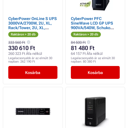
CyberPower OnLine S UPS
CyberPower PFC
3000VA/2700W, 2U, XL,
SineWave LCD GP UPS
Rack/Tower, 2U, XL,
900VA/540W, Schuko
Rack/Tower
aljzatokkal
Raktáron > 20 db
Raktáron > 20 db
333 560 Ft
84 500 Ft
330 610 Ft
81 480 Ft
260 323 Ft Áfa nélkül
64 157 Ft Áfa nélkül
Legalacsonyabb ár az elmúlt 30
Legalacsonyabb ár az elmúlt 30
napban:
262 190 Ft
napban:
80 380 Ft
Kosárba
Kosárba