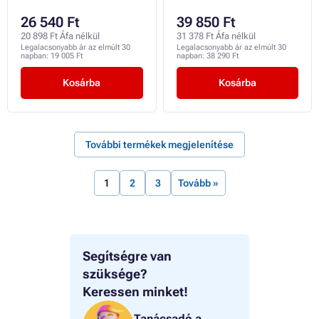
26 540 Ft
39 850 Ft
20 898 Ft Áfa nélkül
31 378 Ft Áfa nélkül
Legalacsonyabb ár az elmúlt 30
Legalacsonyabb ár az elmúlt 30
napban:
19 005 Ft
napban:
38 290 Ft
Kosárba
Kosárba
További termékek megjelenítése
1
2
3
Tovább »
Segítségre van
szüksége?
Keressen minket!
Tanácsadó a