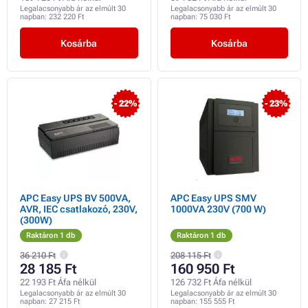
Legalacsonyabb ár az elmúlt 30
Legalacsonyabb ár az elmúlt 30
napban:
232 220 Ft
napban:
75 030 Ft
Kosárba
Kosárba
- 22%
- 23%
APC Easy UPS BV 500VA,
APC Easy UPS SMV
AVR, IEC csatlakozó, 230V,
1000VA 230V (700 W)
(300W)
Raktáron 1 db
Raktáron 1 db
36 210 Ft
208 115 Ft
28 185 Ft
160 950 Ft
22 193 Ft Áfa nélkül
126 732 Ft Áfa nélkül
Legalacsonyabb ár az elmúlt 30
Legalacsonyabb ár az elmúlt 30
napban:
27 215 Ft
napban:
155 555 Ft