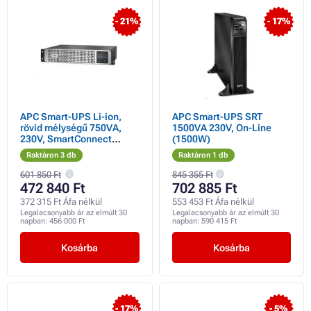
- 21%
- 17%
APC Smart-UPS Li-ion,
APC Smart-UPS SRT
rövid mélységű 750VA,
1500VA 230V, On-Line
230V, SmartConnect
(1500W)
(600W), 2U, 31,8 cm
Raktáron 3 db
Raktáron 1 db
mélyen
601 850 Ft
845 355 Ft
472 840 Ft
702 885 Ft
372 315 Ft Áfa nélkül
553 453 Ft Áfa nélkül
Legalacsonyabb ár az elmúlt 30
Legalacsonyabb ár az elmúlt 30
napban:
456 000 Ft
napban:
590 415 Ft
Kosárba
Kosárba
- 17%
- 5%