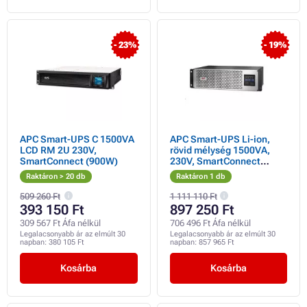
- 23%
- 19%
APC Smart-UPS C 1500VA
APC Smart-UPS Li-ion,
LCD RM 2U 230V,
rövid mélység 1500VA,
SmartConnect (900W)
230V, SmartConnect
(1350W), 3U, mélység
Raktáron > 20 db
Raktáron 1 db
30,2 cm
509 260 Ft
1 111 110 Ft
393 150 Ft
897 250 Ft
309 567 Ft Áfa nélkül
706 496 Ft Áfa nélkül
Legalacsonyabb ár az elmúlt 30
Legalacsonyabb ár az elmúlt 30
napban:
380 105 Ft
napban:
857 965 Ft
Kosárba
Kosárba