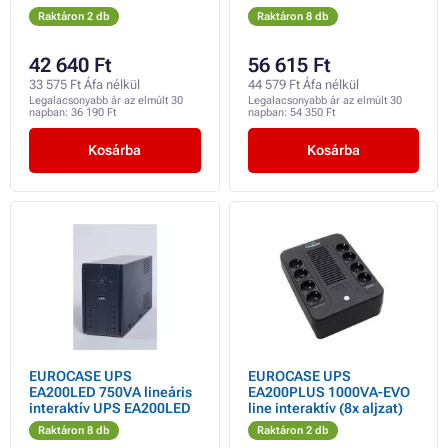
Raktáron 2 db
Raktáron 8 db
42 640 Ft
56 615 Ft
33 575 Ft Áfa nélkül
44 579 Ft Áfa nélkül
Legalacsonyabb ár az elmúlt 30
Legalacsonyabb ár az elmúlt 30
napban:
36 190 Ft
napban:
54 350 Ft
Kosárba
Kosárba
EUROCASE UPS
EUROCASE UPS
EA200LED 750VA lineáris
EA200PLUS 1000VA-EVO
interaktív UPS EA200LED
line interaktív (8x aljzat)
Raktáron 8 db
Raktáron 2 db