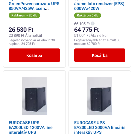
GreenPower sorozatú UPS
áramellátó rendszer (EPS)
850VA/425W, cseh
600VA/420W
aljzatokkal
Raktáron > 20 db
Raktáron 5 db
66 105 Ft
26 530 Ft
64 775 Ft
20 890 Ft Áfa nélkül
51 004 Ft Áfa nélkül
Legalacsonyabb ár az elmúlt 30
Legalacsonyabb ár az elmúlt 30
napban:
24 705 Ft
napban:
62 700 Ft
Kosárba
Kosárba
EUROCASE UPS
EUROCASE UPS
EA200LED 1200VA line
EA200LED 2000VA lineáris
interaktív UPS
interaktív UPS