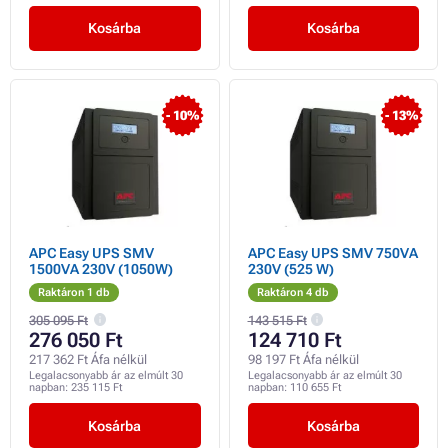
Kosárba
Kosárba
- 10%
- 13%
APC Easy UPS SMV
APC Easy UPS SMV 750VA
1500VA 230V (1050W)
230V (525 W)
Raktáron 1 db
Raktáron 4 db
305 095 Ft
143 515 Ft
276 050 Ft
124 710 Ft
217 362 Ft Áfa nélkül
98 197 Ft Áfa nélkül
Legalacsonyabb ár az elmúlt 30
Legalacsonyabb ár az elmúlt 30
napban:
235 115 Ft
napban:
110 655 Ft
Kosárba
Kosárba