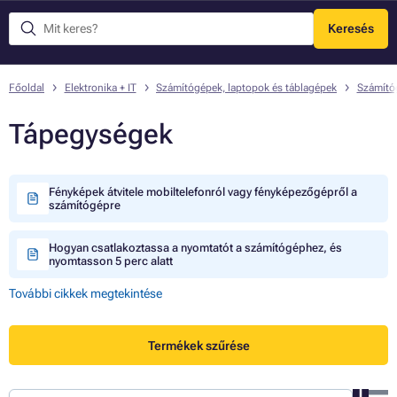
Keresés
Menü
Főoldal
Elektronika + IT
Számítógépek, laptopok és táblagépek
Számító
Tápegységek
Fényképek átvitele mobiltelefonról vagy fényképezőgépről a
számítógépre
Hogyan csatlakoztassa a nyomtatót a számítógéphez, és
nyomtasson 5 perc alatt
További cikkek megtekintése
Termékek szűrése