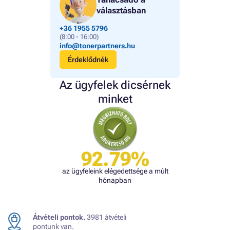
választásban
+36 1955 5796
(8:00 - 16:00)
info@tonerpartners.hu
Érdeklődnék
Az ügyfelek dicsérnek
minket
92.79%
az ügyfeleink elégedettsége a múlt
hónapban
Átvételi pontok.
3981 átvételi
pontunk van.