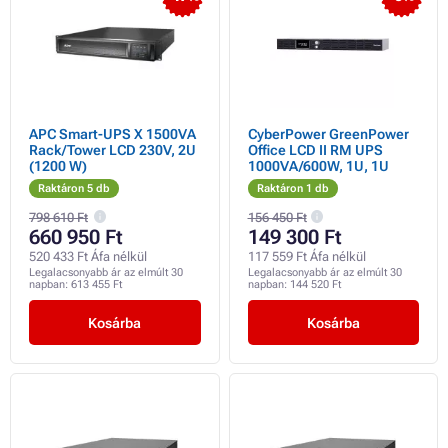
APC Smart-UPS X 1500VA
CyberPower GreenPower
Rack/Tower LCD 230V, 2U
Office LCD II RM UPS
(1200 W)
1000VA/600W, 1U, 1U
Raktáron 5 db
Raktáron 1 db
798 610 Ft
156 450 Ft
660 950 Ft
149 300 Ft
520 433 Ft Áfa nélkül
117 559 Ft Áfa nélkül
Legalacsonyabb ár az elmúlt 30
Legalacsonyabb ár az elmúlt 30
napban:
613 455 Ft
napban:
144 520 Ft
Kosárba
Kosárba