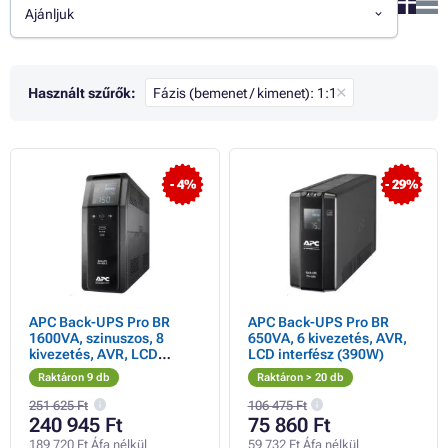
Ajánljuk
Használt szűrők:
Fázis (bemenet / kimenet): 1:1
- 4%
- 29%
APC Back-UPS Pro BR
APC Back-UPS Pro BR
1600VA, szinuszos, 8
650VA, 6 kivezetés, AVR,
kivezetés, AVR, LCD
LCD interfész (390W)
interfész (960W)
Raktáron 9 db
Raktáron > 20 db
251 625 Ft
106 475 Ft
240 945 Ft
75 860 Ft
189 720 Ft Áfa nélkül
59 732 Ft Áfa nélkül