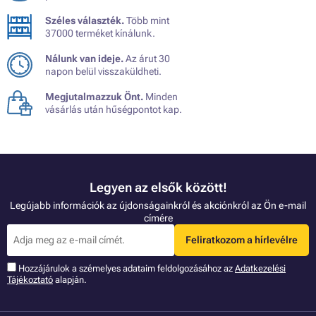
Széles választék.
Több mint
37000 terméket kínálunk.
Nálunk van ideje.
Az árut 30
napon belül visszaküldheti.
Megjutalmazzuk Önt.
Minden
vásárlás után hűségpontot kap.
Legyen az elsők között!
Legújabb információk az újdonságainkról és akciónkról az Ön e-mail
címére
Feliratkozom a hírlevélre
Hozzájárulok a szémelyes adataim feldolgozásához az
Adatkezelési
Tájékoztató
alapján.