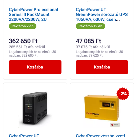
CyberPower Professional
CyberPower UT
Series III RackMount
GreenPower sorozatú UPS
2200VA/2200W, 2U
1050VA, 630W, cseh
aljzatokkal
Raktáron 2 db
Raktáron 12 db
362 650 Ft
47 085 Ft
285 551 Ft Áfa nélkül
37 075 Ft Áfa nélkül
Legalacsonyabb ár az elmúlt 30
Legalacsonyabb ár az elmúlt 30
napban:
332 605 Ft
napban:
39 625 Ft
Kosárba
Kosárba
- 2%
CyberPower UT
CyberPower vészhelyzeti