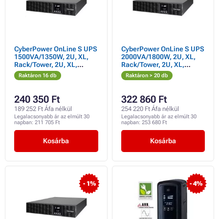
CyberPower OnLine S UPS
CyberPower OnLine S UPS
1500VA/1350W, 2U, XL,
2000VA/1800W, 2U, XL,
Rack/Tower, 2U, XL,
Rack/Tower, 2U, XL,
Rack/Tower
Rack/Tower
Raktáron 16 db
Raktáron > 20 db
240 350 Ft
322 860 Ft
189 252 Ft Áfa nélkül
254 220 Ft Áfa nélkül
Legalacsonyabb ár az elmúlt 30
Legalacsonyabb ár az elmúlt 30
napban:
211 705 Ft
napban:
253 680 Ft
Kosárba
Kosárba
- 1%
- 4%