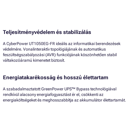
Teljesítményvédelem és stabilizálás
A CyberPower UT1050EG-FR ideális az informatikai berendezések
védelmére. Vonalinteraktív topológiájának és automatikus
feszültségszabályozási (AVR) funkciójának köszönhetően stabil
váltakozóáramú kimenetet biztosít.
Energiatakarékosság és hosszú élettartam
A szabadalmaztatott GreenPower UPS™ Bypass technológiával
rendkívül alacsony energiafogyasztást ér el, csökkenti az
energiaköltségeket és meghosszabbítja az akkumulátor élettartamát.