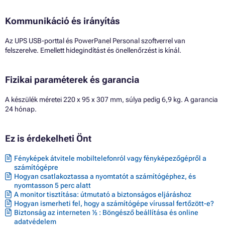
Kommunikáció és irányítás
Az UPS USB-porttal és PowerPanel Personal szoftverrel van
felszerelve. Emellett hidegindítást és önellenőrzést is kínál.
Fizikai paraméterek és garancia
A készülék méretei 220 x 95 x 307 mm, súlya pedig 6,9 kg. A garancia
24 hónap.
Ez is érdekelheti Önt
Fényképek átvitele mobiltelefonról vagy fényképezőgépről a
számítógépre
Hogyan csatlakoztassa a nyomtatót a számítógéphez, és
nyomtasson 5 perc alatt
A monitor tisztítása: útmutató a biztonságos eljáráshoz
Hogyan ismerheti fel, hogy a számítógépe vírussal fertőzött-e?
Biztonság az interneten ½ : Böngésző beállítása és online
adatvédelem