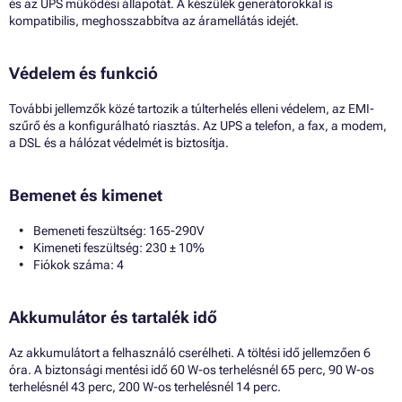
és az UPS működési állapotát. A készülék generátorokkal is
kompatibilis, meghosszabbítva az áramellátás idejét.
Védelem és funkció
További jellemzők közé tartozik a túlterhelés elleni védelem, az EMI-
szűrő és a konfigurálható riasztás. Az UPS a telefon, a fax, a modem,
a DSL és a hálózat védelmét is biztosítja.
Bemenet és kimenet
Bemeneti feszültség: 165-290V
Kimeneti feszültség: 230 ± 10%
Fiókok száma: 4
Akkumulátor és tartalék idő
Az akkumulátort a felhasználó cserélheti. A töltési idő jellemzően 6
óra. A biztonsági mentési idő 60 W-os terhelésnél 65 perc, 90 W-os
terhelésnél 43 perc, 200 W-os terhelésnél 14 perc.