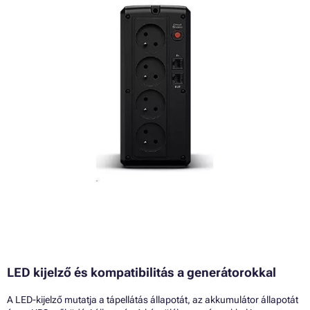
LED kijelző és kompatibilitás a generátorokkal
A LED-kijelző mutatja a tápellátás állapotát, az akkumulátor állapotát