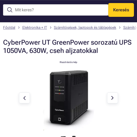
Keresés
Menü
Főoldal
Elektronika + IT
Számítógépek, laptopok és táblagépek
Számító
CyberPower UT GreenPower sorozatú UPS
1050VA, 630W, cseh aljzatokkal
Illusztrációs kép