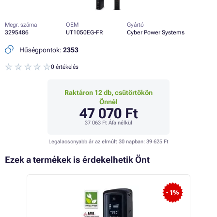
Megr. száma
OEM
Gyártó
3295486
UT1050EG-FR
Cyber Power Systems
Hűségpontok:
2353
0 értékelés
Raktáron 12 db, csütörtökön
Önnél
47 070 Ft
37 063 Ft
Áfa nélkül
Legalacsonyabb ár az elmúlt 30 napban:
39 625 Ft
Ezek a termékek is érdekelhetik Önt
 11%
- 1%