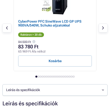
3,
CyberPower PFC SineWave LCD GP UPS
Cyb
3.1
900VA/540W, Schuko aljzatokkal
850
Raktáron > 20 db
Rak
84 500 Ft
83 780 Ft
26
65 969 Ft Áfa nélkül
20 8
Kosárba
Leírás és specifikációk
Leírás és specifikációk