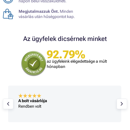
napon belül visszaküldheti.
Megjutalmazzuk Önt.
Minden
vásárlás után hűségpontot kap.
Az ügyfelek dicsérnek minket
92.79%
az ügyfeleink elégedettsége a múlt
hónapban
A bolt vásárlója
Rendben volt