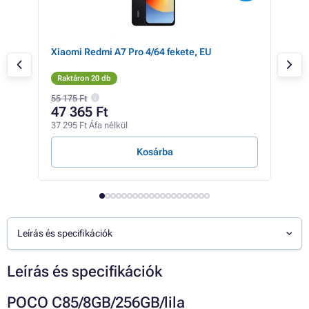
U
Xiaomi Redmi A7 Pro 4/64 fekete, EU
Xia
Raktáron 20 db
Rak
55 175 Ft
54 6
47 365 Ft
47
37 295 Ft Áfa nélkül
37 2
Kosárba
Leírás és specifikációk
Leírás és specifikációk
POCO C85/8GB/256GB/lila