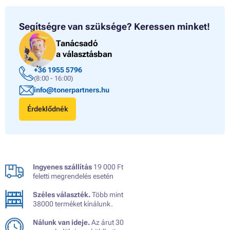
Segítségre van szüksége?
Keressen minket!
Tanácsadó
a választásban
+36 1955 5796
(8:00 - 16:00)
info@tonerpartners.hu
Érdeklődnék
Ingyenes szállítás
19 000 Ft
feletti megrendelés esetén
Széles választék.
Több mint
38000 terméket kínálunk.
Nálunk van ideje.
Az árut 30