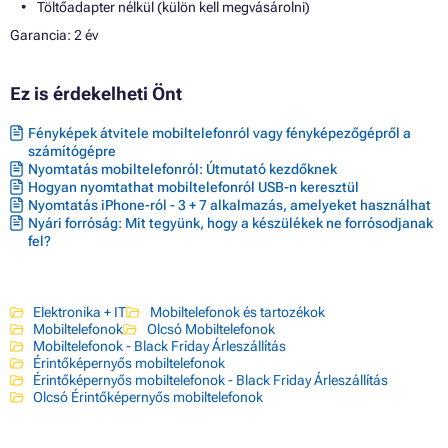
Töltőadapter nélkül (külön kell megvásárolni)
Garancia: 2 év
Ez is érdekelheti Önt
Fényképek átvitele mobiltelefonról vagy fényképezőgépről a
számítógépre
Nyomtatás mobiltelefonról: Útmutató kezdőknek
Hogyan nyomtathat mobiltelefonról USB-n keresztül
Nyomtatás iPhone-ról - 3 + 7 alkalmazás, amelyeket használhat
Nyári forróság: Mit tegyünk, hogy a készülékek ne forrósodjanak
fel?
Elektronika + IT
Mobiltelefonok és tartozékok
Mobiltelefonok
Olcsó Mobiltelefonok
Mobiltelefonok - Black Friday Árleszállítás
Érintőképernyős mobiltelefonok
Érintőképernyős mobiltelefonok - Black Friday Árleszállítás
Olcsó Érintőképernyős mobiltelefonok