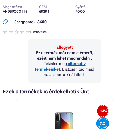
Megr. száma
OEM
Gyártó
AH95POCO115
69394
POCO
Hűségpontok:
3600
0 értékelés
Elfogyott
Ez a termék már nem elérhető,
ezért nem lehet megrendelni.
Tekintse meg
alternatív
termékeinket
. Biztosan tud majd
választani a kínálatból.
Ezek a termékek is érdekelhetik Önt
- 14%