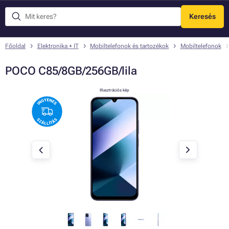
Keresés
Menü
Főoldal
Elektronika + IT
Mobiltelefonok és tartozékok
Mobiltelefonok
POCO C85/8GB/256GB/lila
Illusztrációs kép