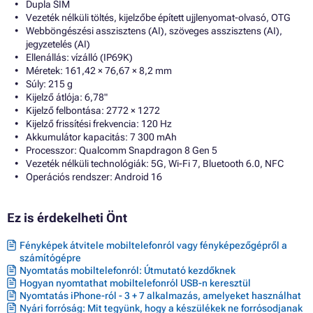
Dupla SIM
Vezeték nélküli töltés, kijelzőbe épített ujjlenyomat-olvasó, OTG
Webböngészési asszisztens (AI), szöveges asszisztens (AI),
jegyzetelés (AI)
Ellenállás: vízálló (IP69K)
Méretek: 161,42 × 76,67 × 8,2 mm
Súly: 215 g
Kijelző átlója: 6,78"
Kijelző felbontása: 2772 × 1272
Kijelző frissítési frekvencia: 120 Hz
Akkumulátor kapacitás: 7 300 mAh
Processzor: Qualcomm Snapdragon 8 Gen 5
Vezeték nélküli technológiák: 5G, Wi-Fi 7, Bluetooth 6.0, NFC
Operációs rendszer: Android 16
Ez is érdekelheti Önt
Fényképek átvitele mobiltelefonról vagy fényképezőgépről a
számítógépre
Nyomtatás mobiltelefonról: Útmutató kezdőknek
Hogyan nyomtathat mobiltelefonról USB-n keresztül
Nyomtatás iPhone-ról - 3 + 7 alkalmazás, amelyeket használhat
Nyári forróság: Mit tegyünk, hogy a készülékek ne forrósodjanak