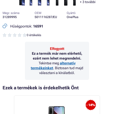
+
3
további
Megr. száma
OEM
Gyártó
31289995
5011116287/EU
OnePlus
Hűségpontok:
16591
0 értékelés
Elfogyott
Ez a termék már nem elérhető,
ezért nem lehet megrendelni.
Tekintse meg
alternatív
termékeinket
. Biztosan tud majd
választani a kínálatból.
Ezek a termékek is érdekelhetik Önt
- 3%
- 14%