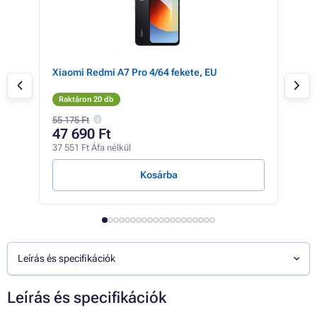
ld, EU
Xiaomi Redmi A7 Pro 4/64 fekete, EU
Xia
Raktáron 20 db
Rak
55 175 Ft
54 6
47 690 Ft
47
37 551 Ft Áfa nélkül
37 5
Kosárba
Leírás és specifikációk
Leírás és specifikációk