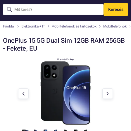
Keresés
Menü
Főoldal
Elektronika + IT
Mobiltelefonok és tartozékok
Mobiltelefonok
OnePlus 15 5G Dual Sim 12GB RAM 256GB
- Fekete, EU
Illusztrációs kép