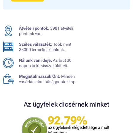
Átvételi pontok.
3981 átvételi
pontunk van.
Széles választék.
Több mint
38000 terméket kínálunk.
Nálunk van ideje.
Az árut 30
napon belül visszaküldheti.
Megjutalmazzuk Önt.
Minden
vásárlás után hűségpontot kap.
Az ügyfelek dicsérnek minket
92.79%
az ügyfeleink elégedettsége a múlt
hónapban