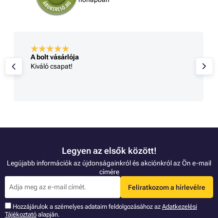
A bolt vásárlója
Kiváló csapat!
Legyen az elsők között!
Legújabb információk az újdonságainkról és akciónkról az Ön e-mail
címére
Feliratkozom a hírlevélre
Hozzájárulok a szémelyes adataim feldolgozásához az
Adatkezelési
Tájékoztató
alapján.