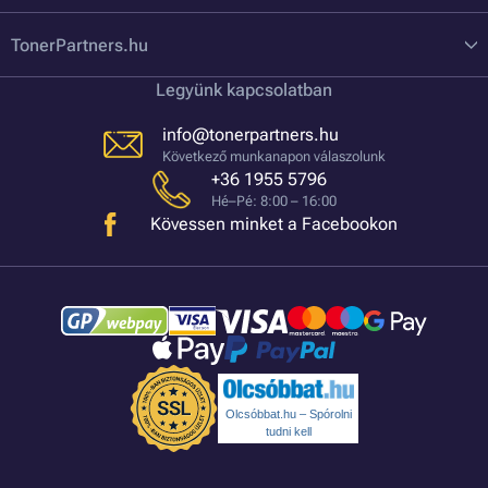
TonerPartners.hu
Legyünk kapcsolatban
info@tonerpartners.hu
Következő munkanapon válaszolunk
+36 1955 5796
Hé–Pé: 8:00 – 16:00
Kövessen minket a Facebookon
Olcsóbbat.hu – Spórolni
tudni kell