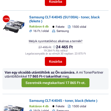
Kosárba
Samsung CLT-K404S (SU100A) - toner, black
- 11%
(fekete )
Raktáron 6 db
Fekete
1500 oldal
16 Ft / oldal
Samsung
Melyik nyomtatókhoz alkalmas a termék?
24 465 Ft
27 495 Ft
19 264 Ft Áfa nélkül
Legalacsonyabb ár az elmúlt 30 napban:
23 875 Ft
Kosárba
Van egy olcsóbb utántöltőnk az Ön számára.
A mi TonerPartner
utántöltőinkkel
17 865 Ft
-t takaríthat
meg.
Szeretnék megtakarítani 17 865 Ft-ot.
Samsung CLT-K404S - toner, black (fekete )
Raktáron 4 db
Fekete
1500 oldal
19 Ft / oldal
Samsung