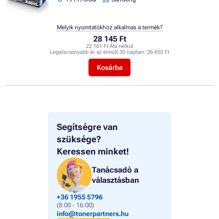
Melyik nyomtatókhoz alkalmas a termék?
28 145 Ft
22 161 Ft Áfa nélkül
Legalacsonyabb ár az elmúlt 30 napban:
26 655 Ft
Kosárba
Segítségre van
szüksége?
Keressen minket!
Tanácsadó a
választásban
+36 1955 5796
(8:00 - 16:00)
info@tonerpartners.hu