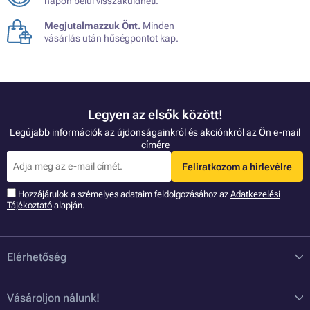
napon belül visszaküldheti.
Megjutalmazzuk Önt.
Minden
vásárlás után hűségpontot kap.
Legyen az elsők között!
Legújabb információk az újdonságainkról és akciónkról az Ön e-mail
címére
Feliratkozom a hírlevélre
Hozzájárulok a szémelyes adataim feldolgozásához az
Adatkezelési
Tájékoztató
alapján.
Elérhetőség
Vásároljon nálunk!