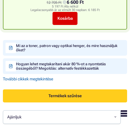
6 600 Ft
12 705 Ft
5 197 Ft Áfa nélkül
Legalacsonyabb ár az elmúlt 30 napban:
6 185 Ft
Kosárba
Mi az a toner, patron vagy optikai henger, és mire használjuk
őket?
Hogyan lehet megtakarítani akár 80 %-ot a nyomtatás
összegéből? Megoldás: alternatív festékkazetták
További cikkek megtekintése
Termékek szűrése
Ajánljuk