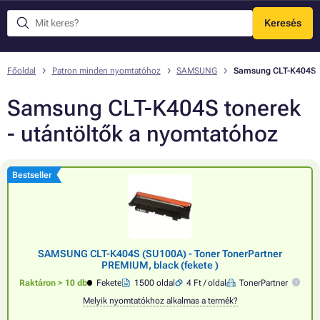
Keresés
Menü
Főoldal
Patron minden nyomtatóhoz
SAMSUNG
Samsung CLT-K404S
Samsung CLT-K404S tonerek
- utántöltők a nyomtatóhoz
Bestseller
SAMSUNG CLT-K404S (SU100A) - Toner TonerPartner
PREMIUM, black (fekete )
Raktáron > 10 db
Fekete
1500 oldal
4 Ft / oldal
TonerPartner
Melyik nyomtatókhoz alkalmas a termék?