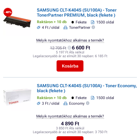
SAMSUNG CLT-K404S (SU100A) - Toner
- 48%
TonerPartner PREMIUM, black (fekete )
Raktáron > 10 db
Fekete
1500 oldal
4 Ft / oldal
TonerPartner
Melyik nyomtatókhoz alkalmas a termék?
6 600 Ft
12 705 Ft
5 197 Ft Áfa nélkül
Legalacsonyabb ár az elmúlt 30 napban:
6 185 Ft
Kosárba
SAMSUNG CLT-K404S (SU100A) - Toner Economy,
black (fekete )
Raktáron > 10 db
Fekete
1500 oldal
3 Ft / oldal
Economy
Melyik nyomtatókhoz alkalmas a termék?
4 890 Ft
3 850 Ft Áfa nélkül
Legalacsonyabb ár az elmúlt 30 napban:
3 750 Ft