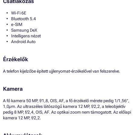
Csatlakozás
Wi-Fi 6E
Bluetooth 5.4
e-SIM
Samsung DeX
Intelligens nézet
Android Auto
Érzékelők
A telefon kijelzőbe épített ujjlenyomat-érzékelővel van felszerelve.
Kamera
A fő kamera 50 MP, f/1,8, OIS, AF, a fő érzékelő mérete pedig 1/1,56",
1,0µm. Az ultraszéles látószögű kamera 12 MP, f/2,2, a teleobjektív
pedig 8 MP, f/2,4, OIS, AF. Az optikai zoom nem támogatott. Az előlapi
kamera 12 MP, f/2,2.