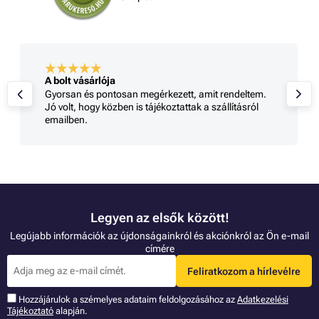
A bolt vásárlója
Gyorsan és pontosan megérkezett, amit rendeltem.
Jó volt, hogy közben is tájékoztattak a szállításról
emailben.
Legyen az elsők között!
Legújabb információk az újdonságainkról és akciónkról az Ön e-mail
címére
Feliratkozom a hírlevélre
Hozzájárulok a szémelyes adataim feldolgozásához az
Adatkezelési
Tájékoztató
alapján.