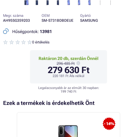
Megr. száma
OEM
Gyártó
AH95SG359203
SM-S731BDBDEUE
SAMSUNG
Hűségpontok:
13981
0 értékelés
Raktáron 20 db, szerdán Önnél
296 485 Ft
279 630 Ft
220 181 Ft
Áfa nélkül
Legalacsonyabb ár az elmúlt 30 napban:
199 740 Ft
Ezek a termékek is érdekelhetik Önt
 27%
- 14%