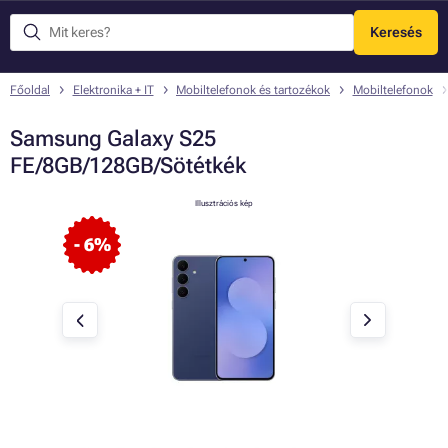
Keresés
Menü
Főoldal
Elektronika + IT
Mobiltelefonok és tartozékok
Mobiltelefonok
Samsung Galaxy S25
FE/8GB/128GB/Sötétkék
Illusztrációs kép
- 6%