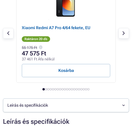
ék,
Xiaomi Redmi A7 Pro 4/64 fekete, EU
Xia
Raktáron 20 db
Rak
55 175 Ft
54 6
47 575 Ft
47
37 461 Ft Áfa nélkül
37 4
Kosárba
Leírás és specifikációk
Leírás és specifikációk