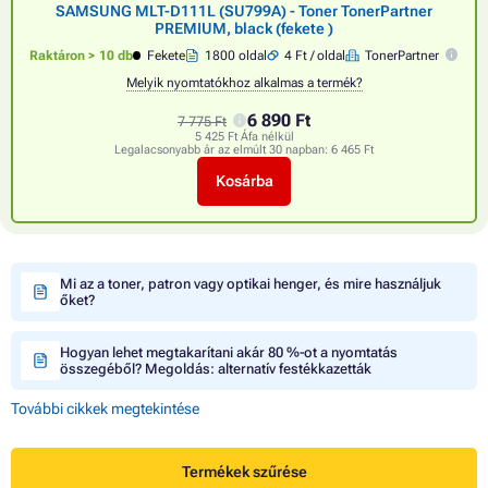
SAMSUNG MLT-D111L (SU799A) - Toner TonerPartner
PREMIUM, black (fekete )
Raktáron > 10 db
Fekete
1800 oldal
4 Ft / oldal
TonerPartner
Melyik nyomtatókhoz alkalmas a termék?
6 890 Ft
7 775 Ft
5 425 Ft Áfa nélkül
Legalacsonyabb ár az elmúlt 30 napban:
6 465 Ft
Kosárba
Mi az a toner, patron vagy optikai henger, és mire használjuk
őket?
Hogyan lehet megtakarítani akár 80 %-ot a nyomtatás
összegéből? Megoldás: alternatív festékkazetták
További cikkek megtekintése
Termékek szűrése