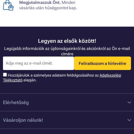
Megjutalmazzuk Önt.
Minden
vásárlás után hűségpontot kap.
Legyen az elsők között!
Legújabb információk az újdonságainkról és akciónkról az Ön e-mail
címére
Feliratkozom a hírlevélre
Hozzájárulok a szémelyes adataim feldolgozásához az
Adatkezelési
Tájékoztató
alapján.
Elérhetőség
Vásároljon nálunk!