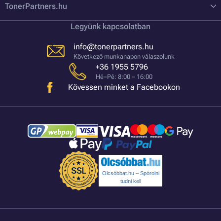
TonerPartners.hu
Legyünk kapcsolatban
info@tonerpartners.hu
Következő munkanapon válaszolunk
+36 1955 5796
Hé–Pé: 8:00 – 16:00
Kövessen minket a Facebookon
Olcsóbbat.hu – Spórolni
tudni kell