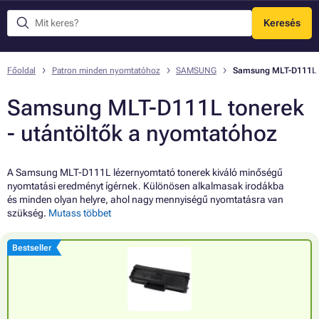
Keresés
Menü
Főoldal
Patron minden nyomtatóhoz
SAMSUNG
Samsung MLT-D111L
Samsung MLT-D111L tonerek
- utántöltők a nyomtatóhoz
A Samsung MLT-D111L lézernyomtató tonerek kiváló minőségű
nyomtatási eredményt ígérnek. Különösen alkalmasak irodákba
és minden olyan helyre, ahol nagy mennyiségű nyomtatásra van
szükség.
Mutass többet
Bestseller