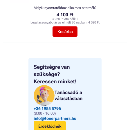
Melyik nyomtatókhoz alkalmas a termék?
4 100 Ft
3 228 Ft Áfa nélkül
Legalacsonyabb ár az elmúlt 30 napban:
4 020 Ft
Kosárba
Segítségre van
szüksége?
Keressen minket!
Tanácsadó a
választásban
+36 1955 5796
(8:00 - 16:00)
info@tonerpartners.hu
Érdeklődnék