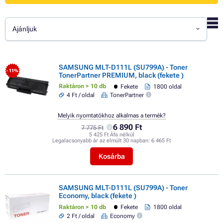
Ajánljuk
SAMSUNG MLT-D111L (SU799A) - Toner
- 11%
TonerPartner PREMIUM, black (fekete )
Raktáron > 10 db
Fekete
1800 oldal
4 Ft / oldal
TonerPartner
Melyik nyomtatókhoz alkalmas a termék?
6 890 Ft
7 775 Ft
5 425 Ft Áfa nélkül
Legalacsonyabb ár az elmúlt 30 napban:
6 465 Ft
Kosárba
SAMSUNG MLT-D111L (SU799A) - Toner
Economy, black (fekete )
Raktáron > 10 db
Fekete
1800 oldal
2 Ft / oldal
Economy