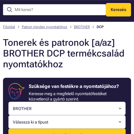
Keresés
Menü
Főoldal
Patron minden nyomtatóhoz
BROTHER
DCP
Tonerek és patronok [a/az]
BROTHER DCP termékcsalád
nyomtatókhoz
Szüksége van festékre a nyomtatójához?
Keresse meg a megfelelő nyomtatófestéket
közvetlenül a gyártó szerint.
BROTHER
Válassza ki a típust