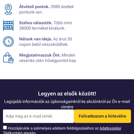
Átvételi pontok.
3980 átvételi
pontunk van.
Széles választék.
Több mint
38000 terméket kínálunk.
Nálunk van ideje.
Az árut 30
napon belül visszaküldheti.
Megjutalmazzuk Önt.
Minden
vásárlás után hűségpontot kap.
Legyen az elsők között!
Legújabb információk az újdonságainkról és akciónkról az Ön e-mail
címére
Feliratkozom a hírlevélre
Hozzájárulok a szémelyes adataim feldolgozásához az
Adatkezelési
Tájékoztató
alapján.