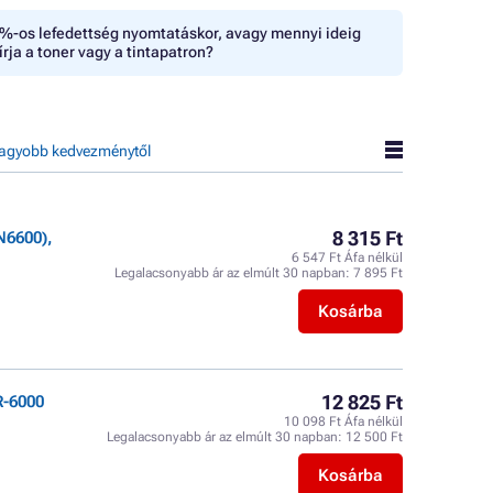
%-os lefedettség nyomtatáskor, avagy mennyi ideig
írja a toner vagy a tintapatron?
agyobb kedvezménytől
8 315 Ft
N6600),
6 547 Ft Áfa nélkül
Legalacsonyabb ár az elmúlt 30 napban:
7 895 Ft
Kosárba
12 825 Ft
R-6000
10 098 Ft Áfa nélkül
Legalacsonyabb ár az elmúlt 30 napban:
12 500 Ft
Kosárba