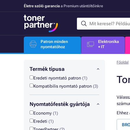
Életre szóló garancia
a Premium utántöltőinkre
Patron minden
Elektronika
nyomtatóhoz
+ IT
Főoldal
Termék típusa
To
Eredeti nyomtató patron
(1)
Kompatibilis nyomtató patron
(3)
Válassz
Nyomtatófesték gyártója
számun
Ehhez
Economy
(1)
Eredeti
(1)
BRO
TonerPartner
(2)