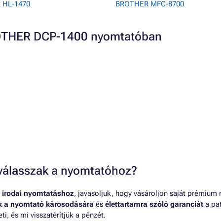
 HL-1470
BROTHER MFC-8700
ROTHER DCP-1400 nyomtatóban
t válasszak a nyomtatóhoz?
 irodai nyomtatáshoz
, javasoljuk, hogy vásároljon saját prémium
nk a nyomtató károsodására
és
élettartamra szóló garanciát
a pat
, és mi visszatérítjük a pénzét.