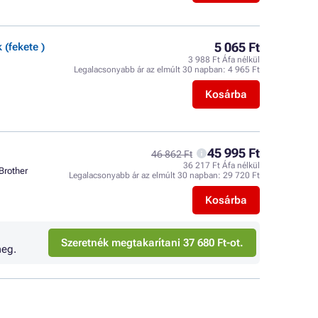
5 065 Ft
(fekete )
3 988 Ft Áfa nélkül
Legalacsonyabb ár az elmúlt 30 napban:
4 965 Ft
Kosárba
45 995 Ft
46 862 Ft
36 217 Ft Áfa nélkül
Brother
Legalacsonyabb ár az elmúlt 30 napban:
29 720 Ft
Kosárba
Szeretnék megtakarítani 37 680 Ft-ot.
eg.