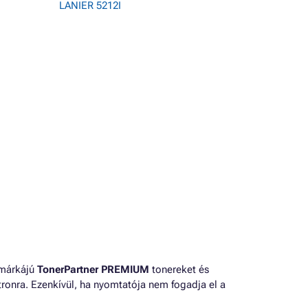
LANIER 5212I
 márkájú
TonerPartner PREMIUM
tonereket és
ronra. Ezenkívül, ha nyomtatója nem fogadja el a