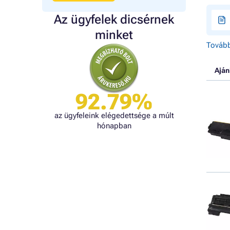
Az ügyfelek dicsérnek
minket
Tovább
Aján
92.79%
az ügyfeleink elégedettsége a múlt
hónapban