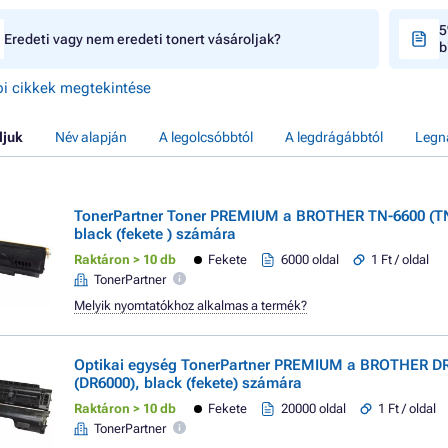
5
Eredeti vagy nem eredeti tonert vásároljak?
b
i cikkek megtekintése
ljuk
Név alapján
A legolcsóbbtól
A legdrágábbtól
Legn
TonerPartner Toner PREMIUM a BROTHER TN-6600 (T
black (fekete ) számára
Raktáron > 10 db
Fekete
6000 oldal
1 Ft / oldal
TonerPartner
Melyik nyomtatókhoz alkalmas a termék?
Optikai egység TonerPartner PREMIUM a BROTHER D
(DR6000), black (fekete) számára
Raktáron > 10 db
Fekete
20000 oldal
1 Ft / oldal
TonerPartner