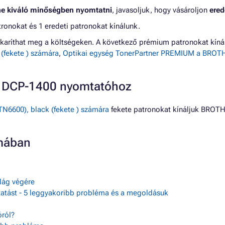
ne kiváló minőségben nyomtatni
, javasoljuk, hogy vásároljon
ered
nokat és 1 eredeti patronokat kínálunk.
karíthat meg a költségeken. A következő prémium patronokat kí
fekete ) számára
,
Optikai egység TonerPartner PREMIUM a BROTHE
R DCP-1400 nyomtatóhoz
600), black (fekete ) számára
fekete patronokat kínáljuk BROT
mában
ilág végére
tatást - 5 leggyakoribb probléma és a megoldásuk
ról?