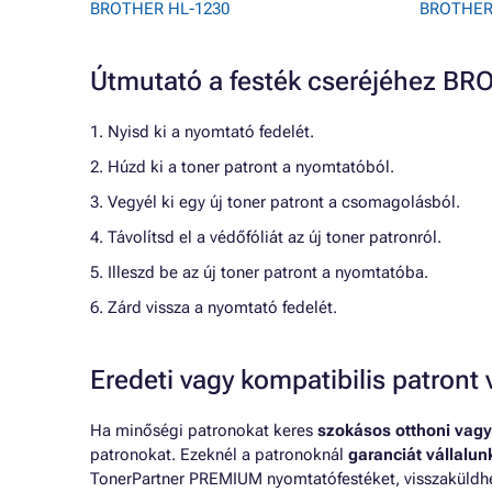
BROTHER HL-1230
BROTHER
Útmutató a festék cseréjéhez B
1. Nyisd ki a nyomtató fedelét.
2. Húzd ki a toner patront a nyomtatóból.
3. Vegyél ki egy új toner patront a csomagolásból.
4. Távolítsd el a védőfóliát az új toner patronról.
5. Illeszd be az új toner patront a nyomtatóba.
6. Zárd vissza a nyomtató fedelét.
Eredeti vagy kompatibilis patron
Ha minőségi patronokat keres
szokásos otthoni vagy
patronokat. Ezeknél a patronoknál
garanciát vállalu
TonerPartner PREMIUM nyomtatófestéket, visszaküldheti