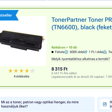
tseller
TonerPartner Toner 
(TN6600), black (feke
Raktáron > 10 db
Fekete
6000 oldal
1 Ft / oldal
To
Melyik nyomtatókhoz alkalmas a termék?
8 315 Ft
6 547 Ft Áfa nélkül
4 értékelés
Legalacsonyabb ár az elmúlt 30 napban:
7 89
Mi az a toner, patron vagy optikai henger, és mire
H
használjuk őket?
ö