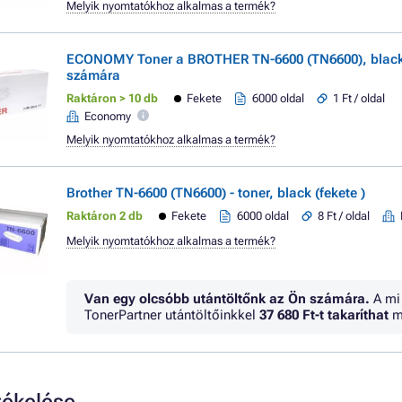
Melyik nyomtatókhoz alkalmas a termék?
ECONOMY Toner a BROTHER TN-6600 (TN6600), black 
számára
Raktáron > 10 db
Fekete
6000 oldal
1 Ft / oldal
Economy
Melyik nyomtatókhoz alkalmas a termék?
Brother TN-6600 (TN6600) - toner, black (fekete )
Raktáron 2 db
Fekete
6000 oldal
8 Ft / oldal
Melyik nyomtatókhoz alkalmas a termék?
Van egy olcsóbb utántöltőnk az Ön számára.
A mi
TonerPartner utántöltőinkkel
37 680 Ft
-t takaríthat
m