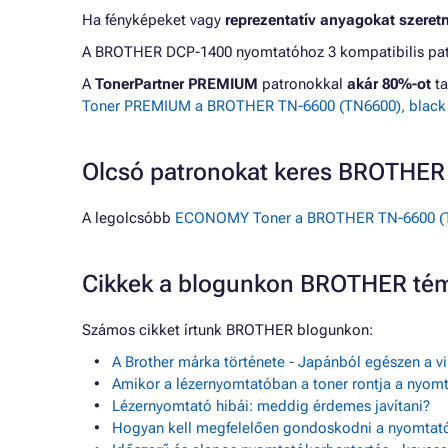
Ha fényképeket vagy
reprezentatív anyagokat szeret
A BROTHER DCP-1400 nyomtatóhoz 3 kompatibilis patro
A
TonerPartner PREMIUM
patronokkal
akár 80%-ot
ta
Toner PREMIUM a BROTHER TN-6600 (TN6600), black (
Olcsó patronokat keres BROTHE
A legolcsóbb
ECONOMY Toner a BROTHER TN-6600 (TN6
Cikkek a blogunkon BROTHER té
Számos cikket írtunk BROTHER blogunkon:
A Brother márka története - Japánból egészen a v
Amikor a lézernyomtatóban a toner rontja a nyom
Lézernyomtató hibái: meddig érdemes javítani?
Hogyan kell megfelelően gondoskodni a nyomtató