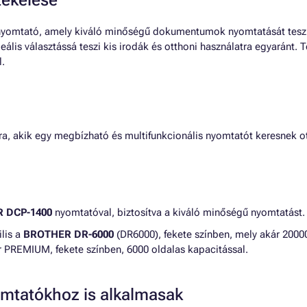
ékelése
yomtató, amely kiváló minőségű dokumentumok nyomtatását teszi le
lis választássá teszi kis irodák és otthoni használatra egyaránt. T
l.
 akik egy megbízható és multifunkcionális nyomtatót keresnek ott
 DCP-1400
nyomtatóval, biztosítva a kiváló minőségű nyomtatást.
lis a
BROTHER DR-6000
(DR6000), fekete színben, mely akár 2000
 PREMIUM, fekete színben, 6000 oldalas kapacitással.
mtatókhoz is alkalmasak