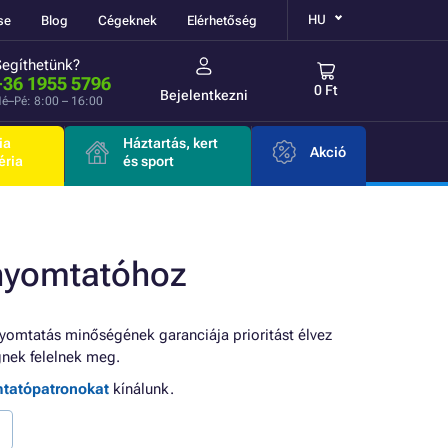
HU
se
Blog
Cégeknek
Elérhetőség
Segíthetünk?
+36 1955 5796
0 Ft
Bejelentkezni
é–Pé: 8:00 – 16:00
ia
Háztartás, kert
Akció
éria
és sport
nyomtatóhoz
yomtatás minőségének garanciája prioritást élvez
nek felelnek meg.
mtatópatronokat
kínálunk.