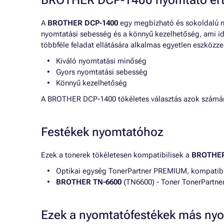
BROTHER DCP-1400 nyomtató ért
A
BROTHER DCP-1400
egy megbízható és sokoldalú n
nyomtatási sebesség és a könnyű kezelhetőség, ami ideá
többféle feladat ellátására alkalmas egyetlen eszközze
Kiváló nyomtatási minőség
Gyors nyomtatási sebesség
Könnyű kezelhetőség
A BROTHER DCP-1400 tökéletes választás azok számára,
Festékek nyomtatóhoz
Ezek a tonerek tökéletesen kompatibilisek a
BROTHER
Optikai egység TonerPartner PREMIUM, kompatibi
BROTHER TN-6600
(TN6600) - Toner TonerPartner
Ezek a nyomtatófestékek más nyo