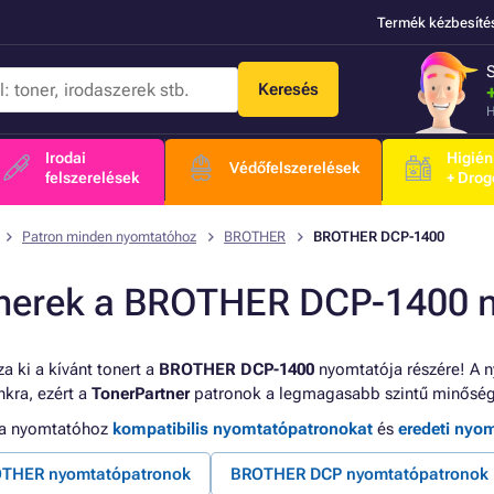
Termék kézbesíté
Keresés
H
Irodai
Higién
Védőfelszerelések
felszerelések
+ Drog
Patron minden nyomtatóhoz
BROTHER
BROTHER DCP-1400
nerek a BROTHER DCP-1400 
a ki a kívánt tonert a
BROTHER DCP-1400
nyomtatója részére! A n
kra, ezért a
TonerPartner
patronok a legmagasabb szintű minőség
 a nyomtatóhoz
kompatibilis nyomtatópatronokat
és
eredeti nyo
THER nyomtatópatronok
BROTHER DCP nyomtatópatronok