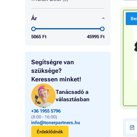
Ár
Bes
5065
Ft
45995
Ft
Segítségre van
szüksége?
Keressen minket!
Tanácsadó a
választásban
+36 1955 5796
(8:00 - 16:00)
info@tonerpartners.hu
Érdeklődnék