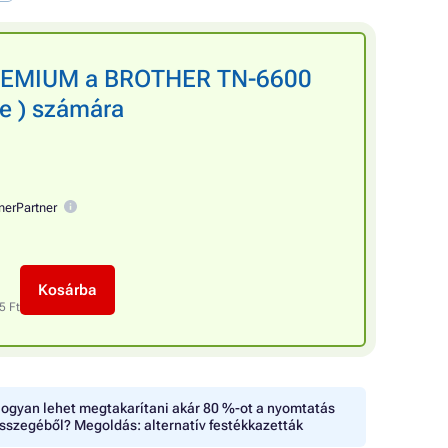
PREMIUM a BROTHER TN-6600
te ) számára
nerPartner
Kosárba
5 Ft
ogyan lehet megtakarítani akár 80 %-ot a nyomtatás
sszegéből? Megoldás: alternatív festékkazetták