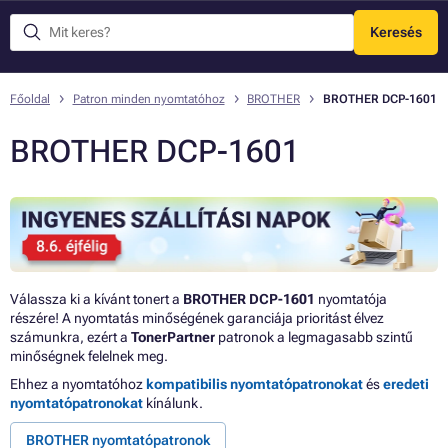
Keresés
Menü
Főoldal
Patron minden nyomtatóhoz
BROTHER
BROTHER DCP-1601
BROTHER DCP-1601
Válassza ki a kívánt tonert a
BROTHER DCP-1601
nyomtatója
részére! A nyomtatás minőségének garanciája prioritást élvez
számunkra, ezért a
TonerPartner
patronok a legmagasabb szintű
minőségnek felelnek meg.
Ehhez a nyomtatóhoz
kompatibilis nyomtatópatronokat
és
eredeti
nyomtatópatronokat
kínálunk.
BROTHER nyomtatópatronok