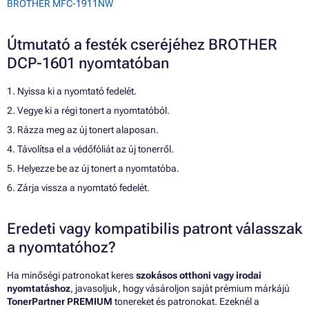
BROTHER MFC-1911NW
Útmutató a festék cseréjéhez BROTHER
DCP-1601 nyomtatóban
1. Nyissa ki a nyomtató fedelét.
2. Vegye ki a régi tonert a nyomtatóból.
3. Rázza meg az új tonert alaposan.
4. Távolítsa el a védőfóliát az új tonerről.
5. Helyezze be az új tonert a nyomtatóba.
6. Zárja vissza a nyomtató fedelét.
Eredeti vagy kompatibilis patront válasszak
a nyomtatóhoz?
Ha minőségi patronokat keres
szokásos otthoni vagy irodai
nyomtatáshoz
, javasoljuk, hogy vásároljon saját prémium márkájú
TonerPartner PREMIUM
tonereket és patronokat. Ezeknél a