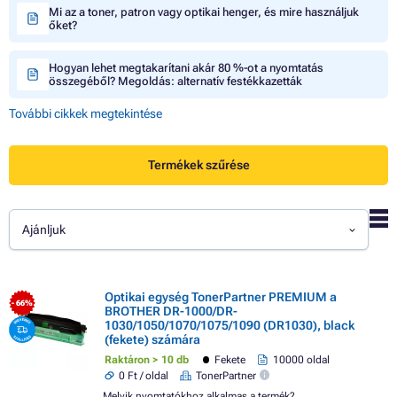
Mi az a toner, patron vagy optikai henger, és mire használjuk
őket?
Hogyan lehet megtakarítani akár 80 %-ot a nyomtatás
összegéből? Megoldás: alternatív festékkazetták
További cikkek megtekintése
Termékek szűrése
Ajánljuk
Optikai egység TonerPartner PREMIUM a
- 66%
BROTHER DR-1000/DR-
1030/1050/1070/1075/1090 (DR1030), black
(fekete) számára
Raktáron > 10 db
Fekete
10000 oldal
0 Ft / oldal
TonerPartner
Melyik nyomtatókhoz alkalmas a termék?