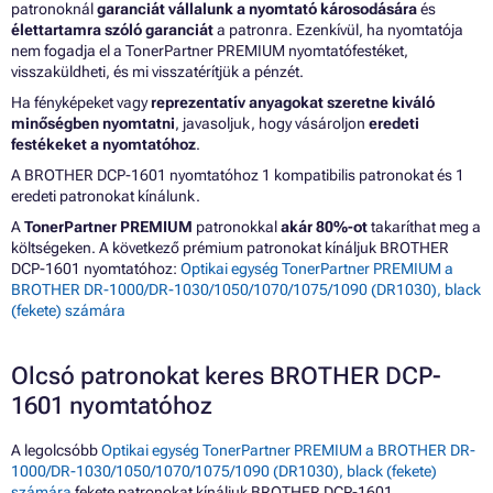
patronoknál
garanciát vállalunk a nyomtató károsodására
és
élettartamra szóló garanciát
a patronra. Ezenkívül, ha nyomtatója
nem fogadja el a TonerPartner PREMIUM nyomtatófestéket,
visszaküldheti, és mi visszatérítjük a pénzét.
Ha fényképeket vagy
reprezentatív anyagokat szeretne kiváló
minőségben nyomtatni
, javasoljuk, hogy vásároljon
eredeti
festékeket a nyomtatóhoz
.
A BROTHER DCP-1601 nyomtatóhoz 1 kompatibilis patronokat és 1
eredeti patronokat kínálunk.
A
TonerPartner PREMIUM
patronokkal
akár 80%-ot
takaríthat meg a
költségeken. A következő prémium patronokat kínáljuk BROTHER
DCP-1601 nyomtatóhoz:
Optikai egység TonerPartner PREMIUM a
BROTHER DR-1000/DR-1030/1050/1070/1075/1090 (DR1030), black
(fekete) számára
Olcsó patronokat keres BROTHER DCP-
1601 nyomtatóhoz
A legolcsóbb
Optikai egység TonerPartner PREMIUM a BROTHER DR-
1000/DR-1030/1050/1070/1075/1090 (DR1030), black (fekete)
számára
fekete patronokat kínáljuk BROTHER DCP-1601