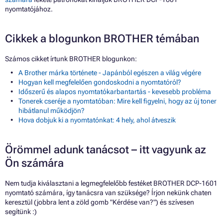
nyomtatójához.
Cikkek a blogunkon BROTHER témában
Számos cikket írtunk BROTHER blogunkon:
A Brother márka története - Japánból egészen a világ végére
Hogyan kell megfelelően gondoskodni a nyomtatóról?
Időszerű és alapos nyomtatókarbantartás - kevesebb probléma
Tonerek cseréje a nyomtatóban: Mire kell figyelni, hogy az új toner
hibátlanul működjön?
Hova dobjuk ki a nyomtatónkat: 4 hely, ahol átveszik
Örömmel adunk tanácsot – itt vagyunk az
Ön számára
Nem tudja kiválasztani a legmegfelelőbb festéket BROTHER DCP-1601
nyomtató számára, így tanácsra van szüksége? Írjon nekünk chaten
keresztül (jobbra lent a zöld gomb "Kérdése van?") és szívesen
segítünk :)