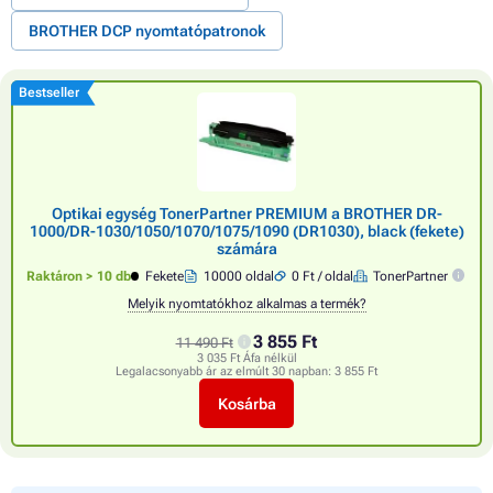
BROTHER DCP nyomtatópatronok
Bestseller
Optikai egység TonerPartner PREMIUM a BROTHER DR-
1000/DR-1030/1050/1070/1075/1090 (DR1030), black (fekete)
számára
Raktáron > 10 db
Fekete
10000 oldal
0 Ft / oldal
TonerPartner
Melyik nyomtatókhoz alkalmas a termék?
3 855 Ft
11 490 Ft
3 035 Ft Áfa nélkül
Legalacsonyabb ár az elmúlt 30 napban:
3 855 Ft
Kosárba