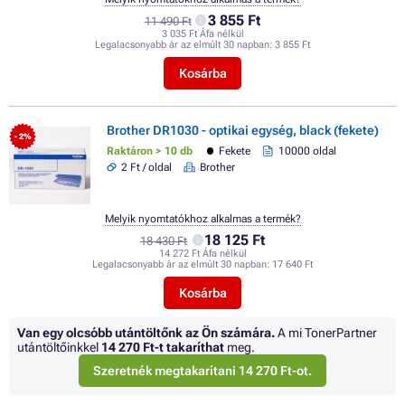
3 855 Ft
11 490 Ft
3 035 Ft Áfa nélkül
Legalacsonyabb ár az elmúlt 30 napban:
3 855 Ft
Kosárba
Brother DR1030 - optikai egység, black (fekete)
- 2%
Raktáron > 10 db
Fekete
10000 oldal
2 Ft / oldal
Brother
Melyik nyomtatókhoz alkalmas a termék?
18 125 Ft
18 430 Ft
14 272 Ft Áfa nélkül
Legalacsonyabb ár az elmúlt 30 napban:
17 640 Ft
Kosárba
Van egy olcsóbb utántöltőnk az Ön számára.
A mi TonerPartner
utántöltőinkkel
14 270 Ft
-t takaríthat
meg.
Szeretnék megtakarítani 14 270 Ft-ot.