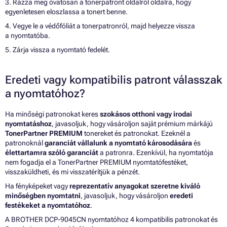
3. Rázza meg óvatosan a tonerpatront oldalról oldalra, hogy
egyenletesen eloszlassa a tonert benne.
4. Vegye le a védőfóliát a tonerpatronról, majd helyezze vissza
a nyomtatóba.
5. Zárja vissza a nyomtató fedelét.
Eredeti vagy kompatibilis patront válasszak
a nyomtatóhoz?
Ha minőségi patronokat keres
szokásos otthoni vagy irodai
nyomtatáshoz
, javasoljuk, hogy vásároljon saját prémium márkájú
TonerPartner PREMIUM
tonereket és patronokat. Ezeknél a
patronoknál
garanciát vállalunk a nyomtató károsodására
és
élettartamra szóló garanciát
a patronra. Ezenkívül, ha nyomtatója
nem fogadja el a TonerPartner PREMIUM nyomtatófestéket,
visszaküldheti, és mi visszatérítjük a pénzét.
Ha fényképeket vagy
reprezentatív anyagokat szeretne kiváló
minőségben nyomtatni
, javasoljuk, hogy vásároljon
eredeti
festékeket a nyomtatóhoz
.
A BROTHER DCP-9045CN nyomtatóhoz 4 kompatibilis patronokat és