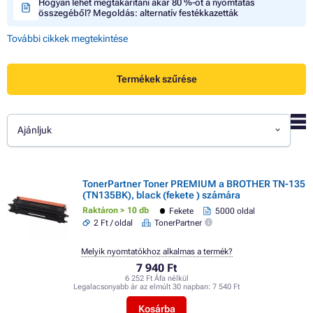
Hogyan lehet megtakarítani akár 80 %-ot a nyomtatás
összegéből? Megoldás: alternatív festékkazetták
További cikkek megtekintése
Termékek szűrése
Ajánljuk
TonerPartner Toner PREMIUM a BROTHER TN-135
(TN135BK), black (fekete ) számára
Raktáron > 10 db
Fekete
5000 oldal
2 Ft / oldal
TonerPartner
Melyik nyomtatókhoz alkalmas a termék?
7 940 Ft
6 252 Ft Áfa nélkül
Legalacsonyabb ár az elmúlt 30 napban:
7 540 Ft
Kosárba