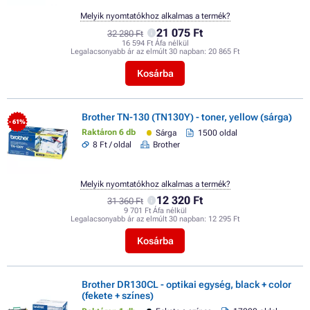
Melyik nyomtatókhoz alkalmas a termék?
21 075 Ft
32 280 Ft
16 594 Ft Áfa nélkül
Legalacsonyabb ár az elmúlt 30 napban:
20 865 Ft
Kosárba
Brother TN-130 (TN130Y) - toner, yellow (sárga)
- 61%
Raktáron 6 db
Sárga
1500 oldal
8 Ft / oldal
Brother
Melyik nyomtatókhoz alkalmas a termék?
12 320 Ft
31 360 Ft
9 701 Ft Áfa nélkül
Legalacsonyabb ár az elmúlt 30 napban:
12 295 Ft
Kosárba
Brother DR130CL - optikai egység, black + color
(fekete + színes)