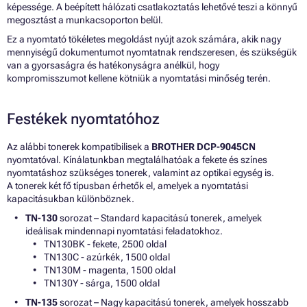
képessége. A beépített hálózati csatlakoztatás lehetővé teszi a könnyű
megosztást a munkacsoporton belül.
Ez a nyomtató tökéletes megoldást nyújt azok számára, akik nagy
mennyiségű dokumentumot nyomtatnak rendszeresen, és szükségük
van a gyorsaságra és hatékonyságra anélkül, hogy
kompromisszumot kellene kötniük a nyomtatási minőség terén.
Festékek nyomtatóhoz
Az alábbi tonerek kompatibilisek a
BROTHER DCP-9045CN
nyomtatóval. Kínálatunkban megtalálhatóak a fekete és színes
nyomtatáshoz szükséges tonerek, valamint az optikai egység is.
A tonerek két fő típusban érhetők el, amelyek a nyomtatási
kapacitásukban különböznek.
TN-130
sorozat – Standard kapacitású tonerek, amelyek
ideálisak mindennapi nyomtatási feladatokhoz.
TN130BK - fekete, 2500 oldal
TN130C - azúrkék, 1500 oldal
TN130M - magenta, 1500 oldal
TN130Y - sárga, 1500 oldal
TN-135
sorozat – Nagy kapacitású tonerek, amelyek hosszabb