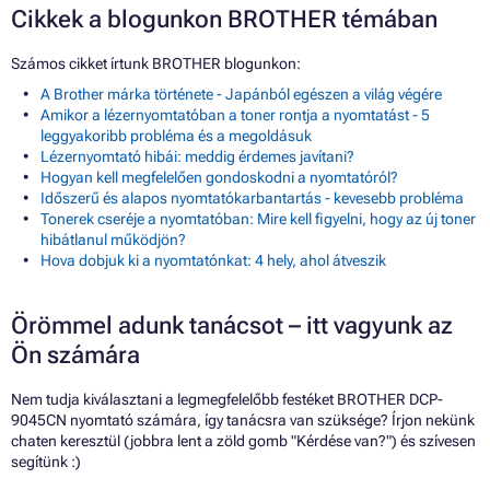
Cikkek a blogunkon BROTHER témában
Számos cikket írtunk BROTHER blogunkon:
A Brother márka története - Japánból egészen a világ végére
Amikor a lézernyomtatóban a toner rontja a nyomtatást - 5
leggyakoribb probléma és a megoldásuk
Lézernyomtató hibái: meddig érdemes javítani?
Hogyan kell megfelelően gondoskodni a nyomtatóról?
Időszerű és alapos nyomtatókarbantartás - kevesebb probléma
Tonerek cseréje a nyomtatóban: Mire kell figyelni, hogy az új toner
hibátlanul működjön?
Hova dobjuk ki a nyomtatónkat: 4 hely, ahol átveszik
Örömmel adunk tanácsot – itt vagyunk az
Ön számára
Nem tudja kiválasztani a legmegfelelőbb festéket BROTHER DCP-
9045CN nyomtató számára, így tanácsra van szüksége? Írjon nekünk
chaten keresztül (jobbra lent a zöld gomb "Kérdése van?") és szívesen
segítünk :)