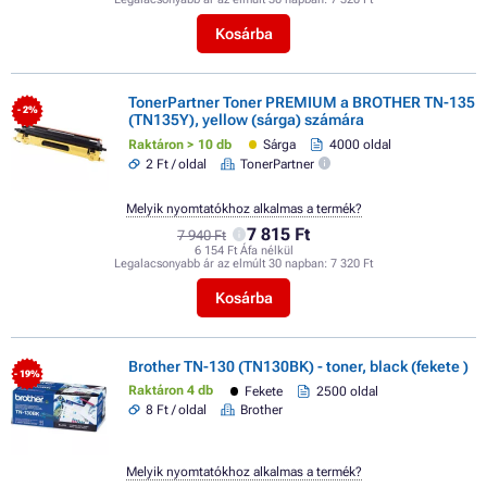
Kosárba
TonerPartner Toner PREMIUM a BROTHER TN-135
- 2%
(TN135Y), yellow (sárga) számára
Raktáron > 10 db
Sárga
4000 oldal
2 Ft / oldal
TonerPartner
Melyik nyomtatókhoz alkalmas a termék?
7 815 Ft
7 940 Ft
6 154 Ft Áfa nélkül
Legalacsonyabb ár az elmúlt 30 napban:
7 320 Ft
Kosárba
Brother TN-130 (TN130BK) - toner, black (fekete )
- 19%
Raktáron 4 db
Fekete
2500 oldal
8 Ft / oldal
Brother
Melyik nyomtatókhoz alkalmas a termék?