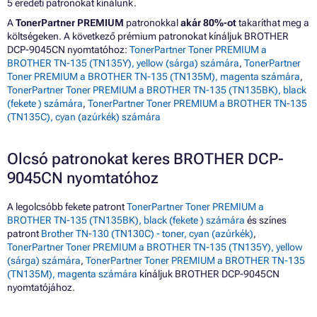
5 eredeti patronokat kínálunk.
A
TonerPartner PREMIUM
patronokkal
akár 80%-ot
takaríthat meg a
költségeken. A következő prémium patronokat kínáljuk BROTHER
DCP-9045CN nyomtatóhoz:
TonerPartner Toner PREMIUM a
BROTHER TN-135 (TN135Y), yellow (sárga) számára
,
TonerPartner
Toner PREMIUM a BROTHER TN-135 (TN135M), magenta számára
,
TonerPartner Toner PREMIUM a BROTHER TN-135 (TN135BK), black
(fekete ) számára
,
TonerPartner Toner PREMIUM a BROTHER TN-135
(TN135C), cyan (azúrkék) számára
Olcsó patronokat keres BROTHER DCP-
9045CN nyomtatóhoz
A legolcsóbb fekete patront
TonerPartner Toner PREMIUM a
BROTHER TN-135 (TN135BK), black (fekete ) számára
és színes
patront
Brother TN-130 (TN130C) - toner, cyan (azúrkék)
,
TonerPartner Toner PREMIUM a BROTHER TN-135 (TN135Y), yellow
(sárga) számára
,
TonerPartner Toner PREMIUM a BROTHER TN-135
(TN135M), magenta számára
kínáljuk BROTHER DCP-9045CN
nyomtatójához.