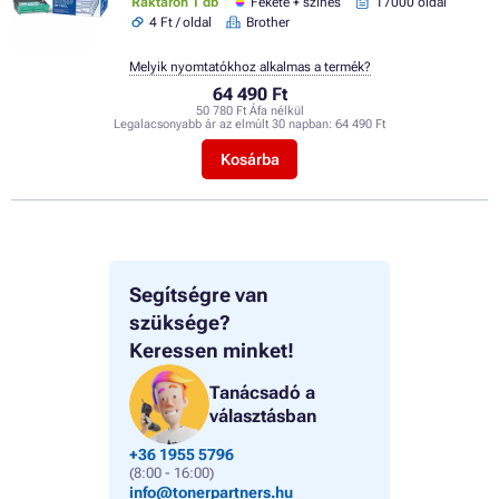
Raktáron 1 db
Fekete + színes
17000 oldal
4 Ft / oldal
Brother
Melyik nyomtatókhoz alkalmas a termék?
64 490 Ft
50 780 Ft Áfa nélkül
Legalacsonyabb ár az elmúlt 30 napban:
64 490 Ft
Kosárba
Segítségre van
szüksége?
Keressen minket!
Tanácsadó a
választásban
+36 1955 5796
(8:00 - 16:00)
info@tonerpartners.hu