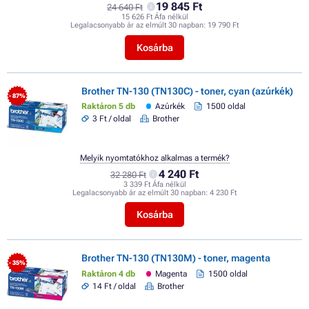
19 845 Ft
24 640 Ft
15 626 Ft Áfa nélkül
Legalacsonyabb ár az elmúlt 30 napban:
19 790 Ft
Kosárba
Brother TN-130 (TN130C) - toner, cyan (azúrkék)
- 87%
Raktáron 5 db
Azúrkék
1500 oldal
3 Ft / oldal
Brother
Melyik nyomtatókhoz alkalmas a termék?
4 240 Ft
32 280 Ft
3 339 Ft Áfa nélkül
Legalacsonyabb ár az elmúlt 30 napban:
4 230 Ft
Kosárba
Brother TN-130 (TN130M) - toner, magenta
- 35%
Raktáron 4 db
Magenta
1500 oldal
14 Ft / oldal
Brother