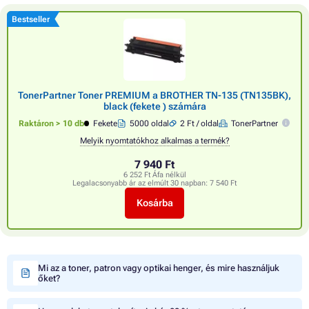
Bestseller
TonerPartner Toner PREMIUM a BROTHER TN-135 (TN135BK),
black (fekete ) számára
Raktáron > 10 db
Fekete
5000 oldal
2 Ft / oldal
TonerPartner
Melyik nyomtatókhoz alkalmas a termék?
7 940 Ft
6 252 Ft Áfa nélkül
Legalacsonyabb ár az elmúlt 30 napban:
7 540 Ft
Kosárba
Mi az a toner, patron vagy optikai henger, és mire használjuk
őket?