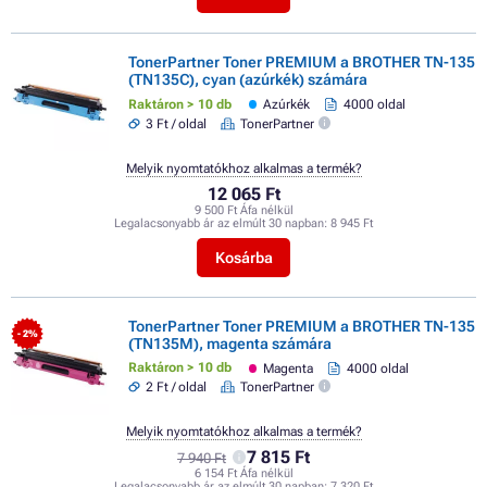
TonerPartner Toner PREMIUM a BROTHER TN-135
(TN135C), cyan (azúrkék) számára
Raktáron > 10 db
Azúrkék
4000 oldal
3 Ft / oldal
TonerPartner
Melyik nyomtatókhoz alkalmas a termék?
12 065 Ft
9 500 Ft Áfa nélkül
Legalacsonyabb ár az elmúlt 30 napban:
8 945 Ft
Kosárba
TonerPartner Toner PREMIUM a BROTHER TN-135
- 2%
(TN135M), magenta számára
Raktáron > 10 db
Magenta
4000 oldal
2 Ft / oldal
TonerPartner
Melyik nyomtatókhoz alkalmas a termék?
7 815 Ft
7 940 Ft
6 154 Ft Áfa nélkül
Legalacsonyabb ár az elmúlt 30 napban:
7 320 Ft