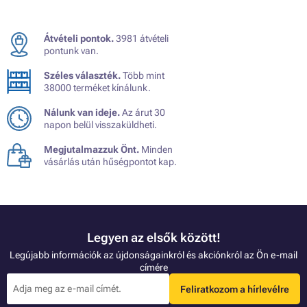
Átvételi pontok.
3981 átvételi
pontunk van.
Széles választék.
Több mint
38000 terméket kínálunk.
Nálunk van ideje.
Az árut 30
napon belül visszaküldheti.
Megjutalmazzuk Önt.
Minden
vásárlás után hűségpontot kap.
Legyen az elsők között!
Legújabb információk az újdonságainkról és akciónkról az Ön e-mail
címére
Feliratkozom a hírlevélre