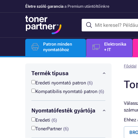
Életre szóló garancia
a Premium utántöltőinkre
Patron minden
Elektronika
nyomtatóhoz
+ IT
Főoldal
Termék típusa
To
Eredeti nyomtató patron
(6)
Kompatibilis nyomtató patron
(6)
Válassz
Nyomtatófesték gyártója
számun
Ehhez
Eredeti
(6)
TonerPartner
(6)
BRO