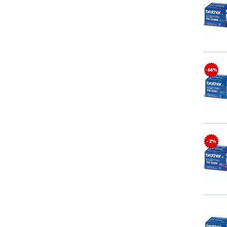
- 66%
- 2%