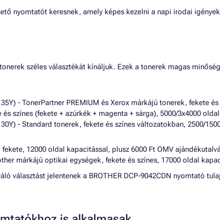
tő nyomtatót keresnek, amely képes kezelni a napi irodai igények
erek széles választékát kínáljuk. Ezek a tonerek magas minőség
) - TonerPartner PREMIUM és Xerox márkájú tonerek, fekete és sz
és színes (fekete + azúrkék + magenta + sárga), 5000/3x4000 oldal
) - Standard tonerek, fekete és színes változatokban, 2500/1500 
 fekete, 12000 oldal kapacitással, plusz 6000 Ft OMV ajándékutal
er márkájú optikai egységek, fekete és színes, 17000 oldal kapac
kiváló választást jelentenek a BROTHER DCP-9042CDN nyomtató tula
mtatókhoz is alkalmasak