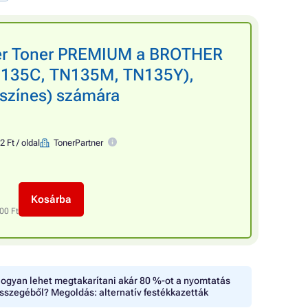
ner Toner PREMIUM a BROTHER
N135C, TN135M, TN135Y),
+ színes) számára
2 Ft / oldal
TonerPartner
Kosárba
00 Ft
ogyan lehet megtakarítani akár 80 %-ot a nyomtatás
sszegéből? Megoldás: alternatív festékkazetták