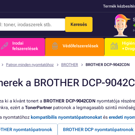
Termék kézbesíté
Keresés
H
Irodai
Higién
Védőfelszerelések
felszerelések
+ Drog
Patron minden nyomtatóhoz
BROTHER
BROTHER DCP-9042CDN
nerek a BROTHER DCP-9042
a ki a kívánt tonert a
BROTHER DCP-9042CDN
nyomtatója részére
kra, ezért a
TonerPartner
patronok a legmagasabb szintű minőség
 a nyomtatóhoz
kompatibilis nyomtatópatronokat
és
eredeti nyo
THER nyomtatópatronok
BROTHER DCP nyomtatópatronok