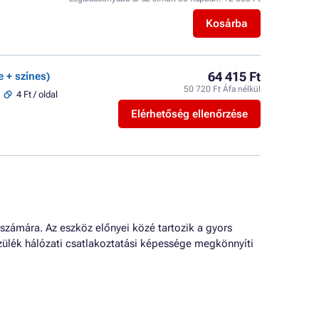
Kosárba
64 415 Ft
e + színes)
50 720 Ft Áfa nélkül
4 Ft / oldal
Elérhetőség ellenőrzése
zámára. Az eszköz előnyei közé tartozik a gyors
ülék hálózati csatlakoztatási képessége megkönnyíti