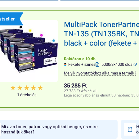
tseller
MultiPack TonerPart
TN-135 (TN135BK, T
black + color (fekete 
Raktáron > 10 db
Fekete + színes
5000/3x4000 oldal
Melyik nyomtatókhoz alkalmas a termék?
35 285 Ft
27 783 Ft Áfa nélkül
1 értékelés
Legalacsonyabb ár az elmúlt 30 napban:
33 0
Mi az a toner, patron vagy optikai henger, és mire
H
használjuk őket?
ö