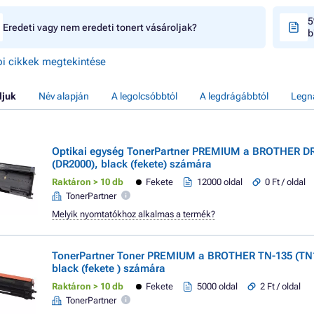
5
Eredeti vagy nem eredeti tonert vásároljak?
b
i cikkek megtekintése
ljuk
Név alapján
A legolcsóbbtól
A legdrágábbtól
Legn
Optikai egység TonerPartner PREMIUM a BROTHER D
(DR2000), black (fekete) számára
Raktáron > 10 db
Fekete
12000 oldal
0 Ft / oldal
TonerPartner
Melyik nyomtatókhoz alkalmas a termék?
TonerPartner Toner PREMIUM a BROTHER TN-135 (TN
black (fekete ) számára
Raktáron > 10 db
Fekete
5000 oldal
2 Ft / oldal
TonerPartner