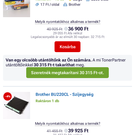
17 Ft / oldal
Brother
Melyik nyomtatókhoz alkalmas a termék?
36 900 Ft
40 925 Ft
29 055 Ft Áfa nélkül
Legalacsonyabb ár az elmúlt 30 napban:
32 715 Ft
Kosárba
Van egy olcsóbb utántöltőnk az Ön számára.
A mi TonerPartner
utántöltőinkkel
30 315 Ft
-t takaríthat
meg.
Szeretnék megtakarítani 30 315 Ft-ot.
Brother BU220CL - Szíjegység
- 4%
Raktáron 1 db
Melyik nyomtatókhoz alkalmas a termék?
39 925 Ft
41 455 Ft