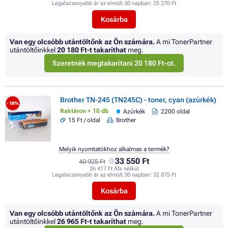
Legalacsonyabb ár az elmúlt 30 napban:
25 270 Ft
Kosárba
Van egy olcsóbb utántöltőnk az Ön számára.
A mi TonerPartner
utántöltőinkkel
20 180 Ft
-t takaríthat
meg.
Szeretnék megtakarítani 20 180 Ft-ot.
Brother TN-245 (TN245C) - toner, cyan (azúrkék)
- 18%
Raktáron > 10 db
Azúrkék
2200 oldal
15 Ft / oldal
Brother
Melyik nyomtatókhoz alkalmas a termék?
33 550 Ft
40 925 Ft
26 417 Ft Áfa nélkül
Legalacsonyabb ár az elmúlt 30 napban:
32 875 Ft
Kosárba
Van egy olcsóbb utántöltőnk az Ön számára.
A mi TonerPartner
utántöltőinkkel
26 965 Ft
-t takaríthat
meg.