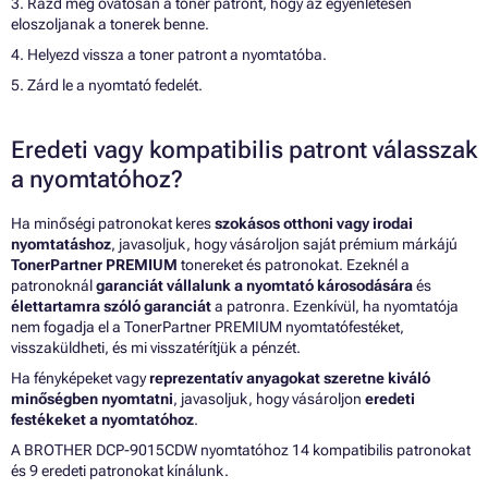
3. Rázd meg óvatosan a toner patront, hogy az egyenletesen
eloszoljanak a tonerek benne.
4. Helyezd vissza a toner patront a nyomtatóba.
5. Zárd le a nyomtató fedelét.
Eredeti vagy kompatibilis patront válasszak
a nyomtatóhoz?
Ha minőségi patronokat keres
szokásos otthoni vagy irodai
nyomtatáshoz
, javasoljuk, hogy vásároljon saját prémium márkájú
TonerPartner PREMIUM
tonereket és patronokat. Ezeknél a
patronoknál
garanciát vállalunk a nyomtató károsodására
és
élettartamra szóló garanciát
a patronra. Ezenkívül, ha nyomtatója
nem fogadja el a TonerPartner PREMIUM nyomtatófestéket,
visszaküldheti, és mi visszatérítjük a pénzét.
Ha fényképeket vagy
reprezentatív anyagokat szeretne kiváló
minőségben nyomtatni
, javasoljuk, hogy vásároljon
eredeti
festékeket a nyomtatóhoz
.
A BROTHER DCP-9015CDW nyomtatóhoz 14 kompatibilis patronokat
és 9 eredeti patronokat kínálunk.