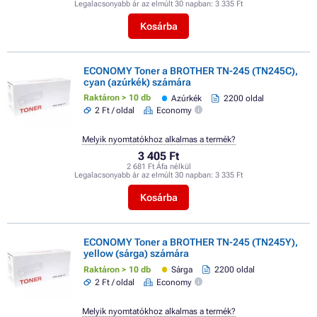
Legalacsonyabb ár az elmúlt 30 napban:
3 335 Ft
Kosárba
ECONOMY Toner a BROTHER TN-245 (TN245C),
cyan (azúrkék) számára
Raktáron > 10 db
Azúrkék
2200 oldal
2 Ft / oldal
Economy
Melyik nyomtatókhoz alkalmas a termék?
3 405 Ft
2 681 Ft Áfa nélkül
Legalacsonyabb ár az elmúlt 30 napban:
3 335 Ft
Kosárba
ECONOMY Toner a BROTHER TN-245 (TN245Y),
yellow (sárga) számára
Raktáron > 10 db
Sárga
2200 oldal
2 Ft / oldal
Economy
Melyik nyomtatókhoz alkalmas a termék?