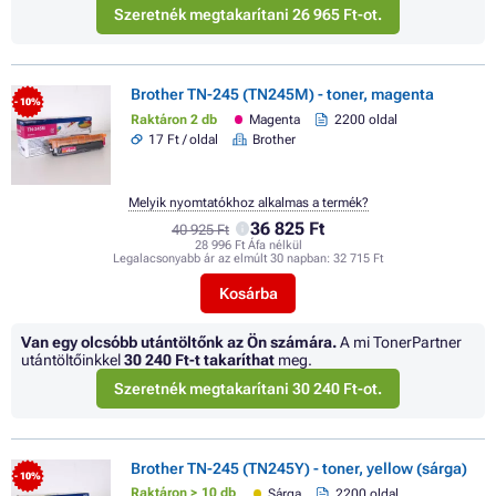
Szeretnék megtakarítani 26 965 Ft-ot.
Brother TN-245 (TN245M) - toner, magenta
- 10%
Raktáron 2 db
Magenta
2200 oldal
17 Ft / oldal
Brother
Melyik nyomtatókhoz alkalmas a termék?
36 825 Ft
40 925 Ft
28 996 Ft Áfa nélkül
Legalacsonyabb ár az elmúlt 30 napban:
32 715 Ft
Kosárba
Van egy olcsóbb utántöltőnk az Ön számára.
A mi TonerPartner
utántöltőinkkel
30 240 Ft
-t takaríthat
meg.
Szeretnék megtakarítani 30 240 Ft-ot.
Brother TN-245 (TN245Y) - toner, yellow (sárga)
- 10%
Raktáron > 10 db
Sárga
2200 oldal