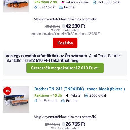
Raktáron 2 db
Fekete + színes
4x15000 oldal
1 Ft / oldal
Brother
Melyik nyomtatókhoz alkalmas a termék?
42 280 Ft
43 045 Ft
33 291 Ft Áfa nélkül
Legalacsonyabb ár az elmúlt 30 napban:
42 280 Ft
Kosárba
Van egy olcsóbb utántöltőnk az Ön számára.
A mi TonerPartner
utántöltőinkkel
2 610 Ft
-t takaríthat
meg.
Szeretnék megtakarítani 2 610 Ft-ot.
Brother TN-241 (TN241BK) - toner, black (fekete )
- 8%
Raktáron > 10 db
Fekete
2500 oldal
11 Ft / oldal
Brother
Melyik nyomtatókhoz alkalmas a termék?
26 765 Ft
29 115 Ft
21 075 Ft Áfa nélkül