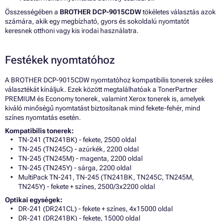
Összességében a
BROTHER DCP-9015CDW
tökéletes választás azok
számára, akik egy megbízható, gyors és sokoldalú nyomtatót
keresnek otthoni vagy kis irodai használatra.
Festékek nyomtatóhoz
A BROTHER DCP-9015CDW nyomtatóhoz kompatibilis tonerek széles
választékát kínáljuk. Ezek között megtalálhatóak a TonerPartner
PREMIUM és Economy tonerek, valamint Xerox tonerek is, amelyek
kiváló minőségű nyomtatást biztosítanak mind fekete-fehér, mind
színes nyomtatás esetén.
Kompatibilis tonerek:
TN-241 (TN241BK) - fekete, 2500 oldal
TN-245 (TN245C) - azúrkék, 2200 oldal
TN-245 (TN245M) - magenta, 2200 oldal
TN-245 (TN245Y) - sárga, 2200 oldal
MultiPack TN-241, TN-245 (TN241BK, TN245C, TN245M,
TN245Y) - fekete + színes, 2500/3x2200 oldal
Optikai egységek:
DR-241 (DR241CL) - fekete + színes, 4x15000 oldal
DR-241 (DR241BK) - fekete, 15000 oldal