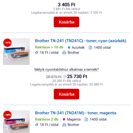
3 405 Ft
2 681 Ft Áfa nélkül
Legalacsonyabb ár az elmúlt 30 napban:
3 335 Ft
Kosárba
Brother TN-241 (TN241C) - toner, cyan (azúrkék)
- 11%
Raktáron > 10 db
Azúrkék
1400 oldal
18 Ft / oldal
Brother
Melyik nyomtatókhoz alkalmas a termék?
25 730 Ft
28 875 Ft
20 260 Ft Áfa nélkül
Legalacsonyabb ár az elmúlt 30 napban:
25 080 Ft
Kosárba
Brother TN-241 (TN241M) - toner, magenta
- 14%
Raktáron 2 db
Magenta
1400 oldal
18 Ft / oldal
Brother