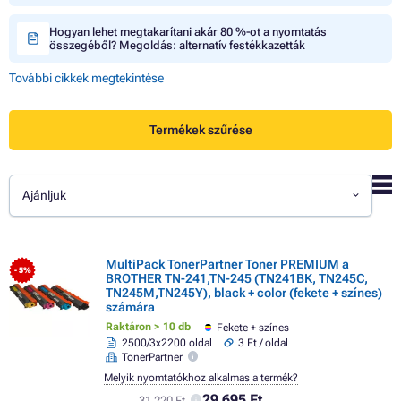
Hogyan lehet megtakarítani akár 80 %-ot a nyomtatás
összegéből? Megoldás: alternatív festékkazetták
További cikkek megtekintése
Termékek szűrése
Ajánljuk
MultiPack TonerPartner Toner PREMIUM a
- 5%
BROTHER TN-241,TN-245 (TN241BK, TN245C,
TN245M,TN245Y), black + color (fekete + színes)
számára
Raktáron > 10 db
Fekete + színes
2500/3x2200 oldal
3 Ft / oldal
TonerPartner
Melyik nyomtatókhoz alkalmas a termék?
29 695 Ft
31 220 Ft