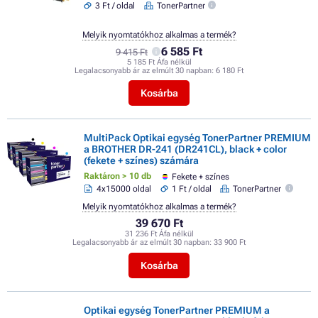
3 Ft / oldal
TonerPartner
Melyik nyomtatókhoz alkalmas a termék?
6 585 Ft
9 415 Ft
5 185 Ft Áfa nélkül
Legalacsonyabb ár az elmúlt 30 napban:
6 180 Ft
Kosárba
MultiPack Optikai egység TonerPartner PREMIUM
a BROTHER DR-241 (DR241CL), black + color
(fekete + színes) számára
Raktáron > 10 db
Fekete + színes
4x15000 oldal
1 Ft / oldal
TonerPartner
Melyik nyomtatókhoz alkalmas a termék?
39 670 Ft
31 236 Ft Áfa nélkül
Legalacsonyabb ár az elmúlt 30 napban:
33 900 Ft
Kosárba
Optikai egység TonerPartner PREMIUM a