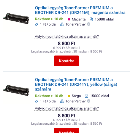
Optikai egység TonerPartner PREMIUM a
BROTHER DR-241 (DR241M), magenta számára
Raktáron > 10 db
Magenta
15000 oldal
1 Ft / oldal
TonerPartner
Melyik nyomtatókhoz alkalmas a termék?
8 800 Ft
6 929 Ft Áfa nélkül
Legalacsonyabb ár az elmúlt 30 napban:
8 560 Ft
Kosárba
Optikai egység TonerPartner PREMIUM a
BROTHER DR-241 (DR241Y), yellow (sárga)
számára
Raktáron > 10 db
Sárga
15000 oldal
1 Ft / oldal
TonerPartner
Melyik nyomtatókhoz alkalmas a termék?
8 800 Ft
6 929 Ft Áfa nélkül
Legalacsonyabb ár az elmúlt 30 napban:
8 560 Ft
Kosárba