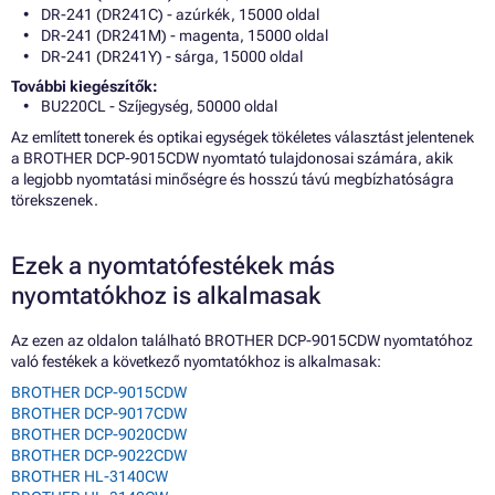
DR-241 (DR241C) - azúrkék, 15000 oldal
DR-241 (DR241M) - magenta, 15000 oldal
DR-241 (DR241Y) - sárga, 15000 oldal
További kiegészítők:
BU220CL - Szíjegység, 50000 oldal
Az említett tonerek és optikai egységek tökéletes választást jelentenek
a BROTHER DCP-9015CDW nyomtató tulajdonosai számára, akik
a legjobb nyomtatási minőségre és hosszú távú megbízhatóságra
törekszenek.
Ezek a nyomtatófestékek más
nyomtatókhoz is alkalmasak
Az ezen az oldalon található BROTHER DCP-9015CDW nyomtatóhoz
való festékek a következő nyomtatókhoz is alkalmasak:
BROTHER DCP-9015CDW
BROTHER DCP-9017CDW
BROTHER DCP-9020CDW
BROTHER DCP-9022CDW
BROTHER HL-3140CW