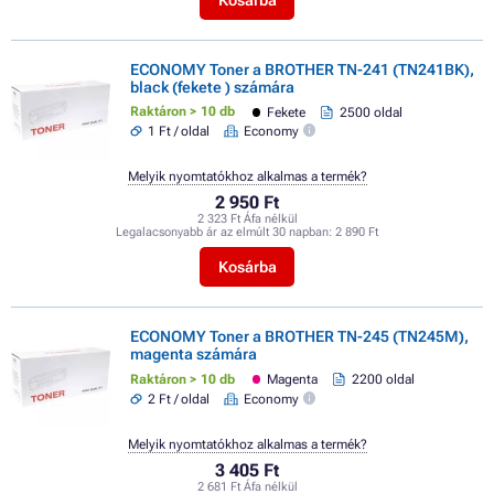
ECONOMY Toner a BROTHER TN-241 (TN241BK),
black (fekete ) számára
Raktáron > 10 db
Fekete
2500 oldal
1 Ft / oldal
Economy
Melyik nyomtatókhoz alkalmas a termék?
2 950 Ft
2 323 Ft Áfa nélkül
Legalacsonyabb ár az elmúlt 30 napban:
2 890 Ft
Kosárba
ECONOMY Toner a BROTHER TN-245 (TN245M),
magenta számára
Raktáron > 10 db
Magenta
2200 oldal
2 Ft / oldal
Economy
Melyik nyomtatókhoz alkalmas a termék?
3 405 Ft
2 681 Ft Áfa nélkül