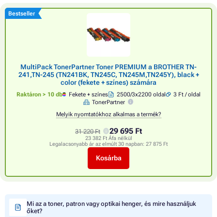
Bestseller
MultiPack TonerPartner Toner PREMIUM a BROTHER TN-
241,TN-245 (TN241BK, TN245C, TN245M,TN245Y), black +
color (fekete + színes) számára
Raktáron > 10 db
Fekete + színes
2500/3x2200 oldal
3 Ft / oldal
TonerPartner
Melyik nyomtatókhoz alkalmas a termék?
29 695 Ft
31 220 Ft
23 382 Ft Áfa nélkül
Legalacsonyabb ár az elmúlt 30 napban:
27 875 Ft
Kosárba
Mi az a toner, patron vagy optikai henger, és mire használjuk
őket?