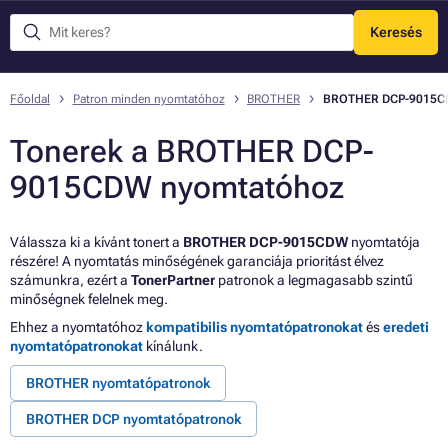
Keresés
Menü
Főoldal
Patron minden nyomtatóhoz
BROTHER
BROTHER DCP-9015
Tonerek a BROTHER DCP-
9015CDW nyomtatóhoz
Válassza ki a kívánt tonert a
BROTHER DCP-9015CDW
nyomtatója
részére! A nyomtatás minőségének garanciája prioritást élvez
számunkra, ezért a
TonerPartner
patronok a legmagasabb szintű
minőségnek felelnek meg.
Ehhez a nyomtatóhoz
kompatibilis nyomtatópatronokat
és
eredeti
nyomtatópatronokat
kínálunk.
BROTHER nyomtatópatronok
BROTHER DCP nyomtatópatronok