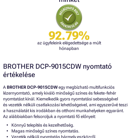
92.79%
az ügyfeleink elégedettsége a múlt
hónapban
BROTHER DCP-9015CDW nyomtató
értékelése
A
BROTHER DCP-9015CDW
egy megbízható multifunkciós
lézernyomtató, amely kiváló minőségű színes és fekete-fehér
nyomtatást kínál. Kiemelkedik gyors nyomtatási sebességével
és vezeték nélküli csatlakozási lehetőségeivel, ami egyszerűvé teszi
a használatát kis irodákban és otthoni munkahelyeken egyaránt.
Az alábbiakban felsoroljuk a nyomtató fő előnyeit:
Könnyű telepítés és kezelhetőség.
Magas minőségű színes nyomtatás.
Vezeték nélküli nyomtatás bármely eszközről.