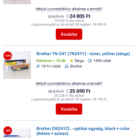
Melyik nyomtatókhoz alkalmas a termék?
24 805 Ft
28 875 Ft
19 532 Ft Áfa nélkül
Legalacsonyabb ár az elmúlt 30 napban:
24 695 Ft
Kosárba
Brother TN-241 (TN241Y) - toner, yellow (sárga)
- 11%
Raktáron > 10 db
Sárga
1400 oldal
18 Ft / oldal
Brother
Melyik nyomtatókhoz alkalmas a termék?
25 690 Ft
28 875 Ft
20 228 Ft Áfa nélkül
Legalacsonyabb ár az elmúlt 30 napban:
25 105 Ft
Kosárba
Brother DR241CL - optikai egység, black + color
- 2%
(fekete + színes)