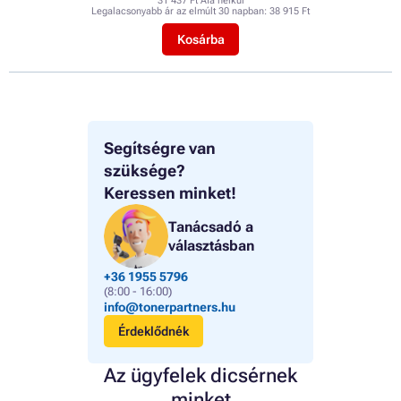
31 437 Ft Áfa nélkül
Legalacsonyabb ár az elmúlt 30 napban:
38 915 Ft
Kosárba
Segítségre van
szüksége?
Keressen minket!
Tanácsadó a
választásban
+36 1955 5796
(8:00 - 16:00)
info@tonerpartners.hu
Érdeklődnék
Az ügyfelek dicsérnek
minket