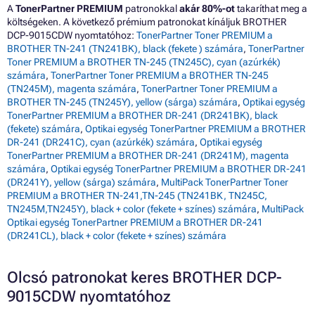
A
TonerPartner PREMIUM
patronokkal
akár 80%-ot
takaríthat meg a
költségeken. A következő prémium patronokat kínáljuk BROTHER
DCP-9015CDW nyomtatóhoz:
TonerPartner Toner PREMIUM a
BROTHER TN-241 (TN241BK), black (fekete ) számára
,
TonerPartner
Toner PREMIUM a BROTHER TN-245 (TN245C), cyan (azúrkék)
számára
,
TonerPartner Toner PREMIUM a BROTHER TN-245
(TN245M), magenta számára
,
TonerPartner Toner PREMIUM a
BROTHER TN-245 (TN245Y), yellow (sárga) számára
,
Optikai egység
TonerPartner PREMIUM a BROTHER DR-241 (DR241BK), black
(fekete) számára
,
Optikai egység TonerPartner PREMIUM a BROTHER
DR-241 (DR241C), cyan (azúrkék) számára
,
Optikai egység
TonerPartner PREMIUM a BROTHER DR-241 (DR241M), magenta
számára
,
Optikai egység TonerPartner PREMIUM a BROTHER DR-241
(DR241Y), yellow (sárga) számára
,
MultiPack TonerPartner Toner
PREMIUM a BROTHER TN-241,TN-245 (TN241BK, TN245C,
TN245M,TN245Y), black + color (fekete + színes) számára
,
MultiPack
Optikai egység TonerPartner PREMIUM a BROTHER DR-241
(DR241CL), black + color (fekete + színes) számára
Olcsó patronokat keres BROTHER DCP-
9015CDW nyomtatóhoz