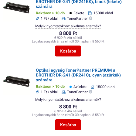
BROTHER DR-241 (DR241BK), black (fekete)
számára
Raktáron > 10 db
Fekete
15000 oldal
1 Ft / oldal
TonerPartner
Melyik nyomtatókhoz alkalmas a termék?
8 800 Ft
6 929 Ft Áfa nélkül
Legalacsonyabb ár az elmúlt 30 napban:
8 560 Ft
Kosárba
Optikai egység TonerPartner PREMIUM a
BROTHER DR-241 (DR241C), cyan (azúrkék)
számára
Raktáron > 10 db
Azúrkék
15000 oldal
1 Ft / oldal
TonerPartner
Melyik nyomtatókhoz alkalmas a termék?
8 800 Ft
6 929 Ft Áfa nélkül
Legalacsonyabb ár az elmúlt 30 napban:
8 550 Ft
Kosárba