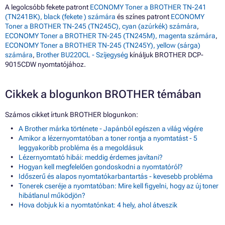
A legolcsóbb fekete patront
ECONOMY Toner a BROTHER TN-241
(TN241BK), black (fekete ) számára
és színes patront
ECONOMY
Toner a BROTHER TN-245 (TN245C), cyan (azúrkék) számára
,
ECONOMY Toner a BROTHER TN-245 (TN245M), magenta számára
,
ECONOMY Toner a BROTHER TN-245 (TN245Y), yellow (sárga)
számára
,
Brother BU220CL - Szíjegység
kínáljuk BROTHER DCP-
9015CDW nyomtatójához.
Cikkek a blogunkon BROTHER témában
Számos cikket írtunk BROTHER blogunkon:
A Brother márka története - Japánból egészen a világ végére
Amikor a lézernyomtatóban a toner rontja a nyomtatást - 5
leggyakoribb probléma és a megoldásuk
Lézernyomtató hibái: meddig érdemes javítani?
Hogyan kell megfelelően gondoskodni a nyomtatóról?
Időszerű és alapos nyomtatókarbantartás - kevesebb probléma
Tonerek cseréje a nyomtatóban: Mire kell figyelni, hogy az új toner
hibátlanul működjön?
Hova dobjuk ki a nyomtatónkat: 4 hely, ahol átveszik