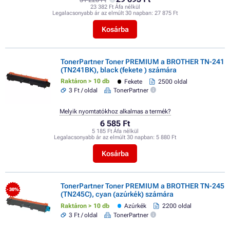
23 382 Ft Áfa nélkül
Legalacsonyabb ár az elmúlt 30 napban:
27 875 Ft
Kosárba
TonerPartner Toner PREMIUM a BROTHER TN-241
(TN241BK), black (fekete ) számára
Raktáron > 10 db
Fekete
2500 oldal
3 Ft / oldal
TonerPartner
Melyik nyomtatókhoz alkalmas a termék?
6 585 Ft
5 185 Ft Áfa nélkül
Legalacsonyabb ár az elmúlt 30 napban:
5 880 Ft
Kosárba
TonerPartner Toner PREMIUM a BROTHER TN-245
- 30%
(TN245C), cyan (azúrkék) számára
Raktáron > 10 db
Azúrkék
2200 oldal
3 Ft / oldal
TonerPartner