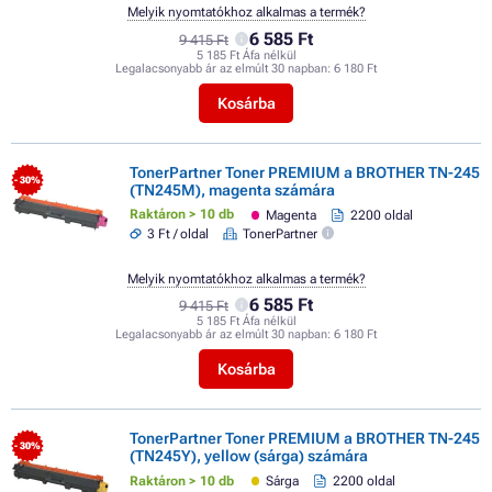
Melyik nyomtatókhoz alkalmas a termék?
6 585 Ft
9 415 Ft
5 185 Ft Áfa nélkül
Legalacsonyabb ár az elmúlt 30 napban:
6 180 Ft
Kosárba
TonerPartner Toner PREMIUM a BROTHER TN-245
- 30%
(TN245M), magenta számára
Raktáron > 10 db
Magenta
2200 oldal
3 Ft / oldal
TonerPartner
Melyik nyomtatókhoz alkalmas a termék?
6 585 Ft
9 415 Ft
5 185 Ft Áfa nélkül
Legalacsonyabb ár az elmúlt 30 napban:
6 180 Ft
Kosárba
TonerPartner Toner PREMIUM a BROTHER TN-245
- 30%
(TN245Y), yellow (sárga) számára
Raktáron > 10 db
Sárga
2200 oldal