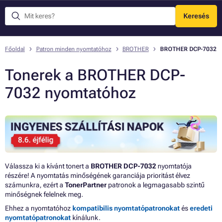
Keresés
Menü
Főoldal
Patron minden nyomtatóhoz
BROTHER
BROTHER DCP-7032
Tonerek a BROTHER DCP-
7032 nyomtatóhoz
Válassza ki a kívánt tonert a
BROTHER DCP-7032
nyomtatója
részére! A nyomtatás minőségének garanciája prioritást élvez
számunkra, ezért a
TonerPartner
patronok a legmagasabb szintű
minőségnek felelnek meg.
Ehhez a nyomtatóhoz
kompatibilis nyomtatópatronokat
és
eredeti
nyomtatópatronokat
kínálunk.