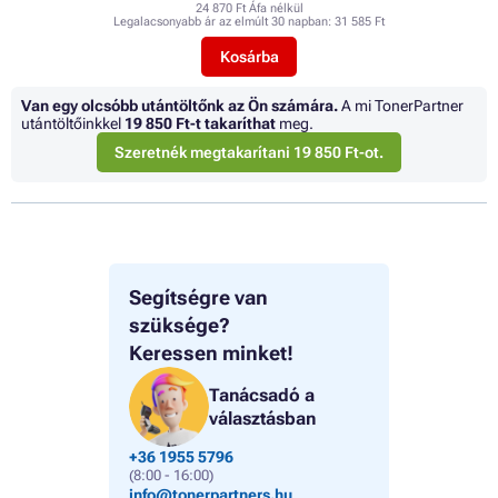
24 870 Ft Áfa nélkül
Legalacsonyabb ár az elmúlt 30 napban:
31 585 Ft
Kosárba
Van egy olcsóbb utántöltőnk az Ön számára.
A mi TonerPartner
utántöltőinkkel
19 850 Ft
-t takaríthat
meg.
Szeretnék megtakarítani 19 850 Ft-ot.
Segítségre van
szüksége?
Keressen minket!
Tanácsadó a
választásban
+36 1955 5796
(8:00 - 16:00)
info@tonerpartners.hu