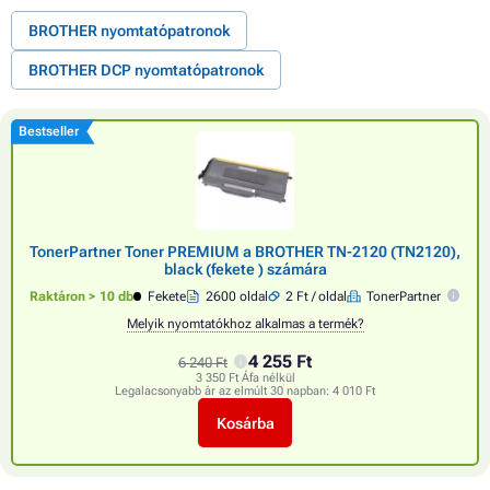
BROTHER nyomtatópatronok
BROTHER DCP nyomtatópatronok
Bestseller
TonerPartner Toner PREMIUM a BROTHER TN-2120 (TN2120),
black (fekete ) számára
Raktáron > 10 db
Fekete
2600 oldal
2 Ft / oldal
TonerPartner
Melyik nyomtatókhoz alkalmas a termék?
4 255 Ft
6 240 Ft
3 350 Ft Áfa nélkül
Legalacsonyabb ár az elmúlt 30 napban:
4 010 Ft
Kosárba