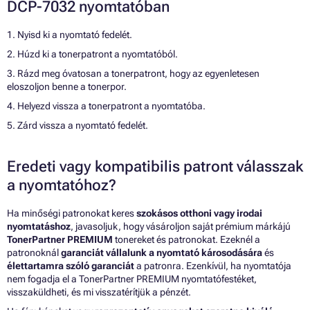
DCP-7032 nyomtatóban
1. Nyisd ki a nyomtató fedelét.
2. Húzd ki a tonerpatront a nyomtatóból.
3. Rázd meg óvatosan a tonerpatront, hogy az egyenletesen
eloszoljon benne a tonerpor.
4. Helyezd vissza a tonerpatront a nyomtatóba.
5. Zárd vissza a nyomtató fedelét.
Eredeti vagy kompatibilis patront válasszak
a nyomtatóhoz?
Ha minőségi patronokat keres
szokásos otthoni vagy irodai
nyomtatáshoz
, javasoljuk, hogy vásároljon saját prémium márkájú
TonerPartner PREMIUM
tonereket és patronokat. Ezeknél a
patronoknál
garanciát vállalunk a nyomtató károsodására
és
élettartamra szóló garanciát
a patronra. Ezenkívül, ha nyomtatója
nem fogadja el a TonerPartner PREMIUM nyomtatófestéket,
visszaküldheti, és mi visszatérítjük a pénzét.