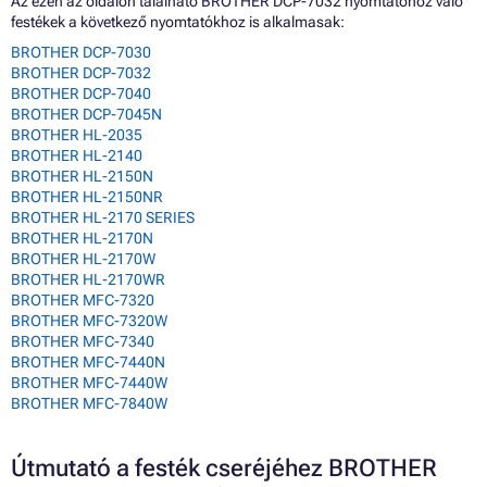
Az ezen az oldalon található BROTHER DCP-7032 nyomtatóhoz való
festékek a következő nyomtatókhoz is alkalmasak:
BROTHER DCP-7030
BROTHER DCP-7032
BROTHER DCP-7040
BROTHER DCP-7045N
BROTHER HL-2035
BROTHER HL-2140
BROTHER HL-2150N
BROTHER HL-2150NR
BROTHER HL-2170 SERIES
BROTHER HL-2170N
BROTHER HL-2170W
BROTHER HL-2170WR
BROTHER MFC-7320
BROTHER MFC-7320W
BROTHER MFC-7340
BROTHER MFC-7440N
BROTHER MFC-7440W
BROTHER MFC-7840W
Útmutató a festék cseréjéhez BROTHER