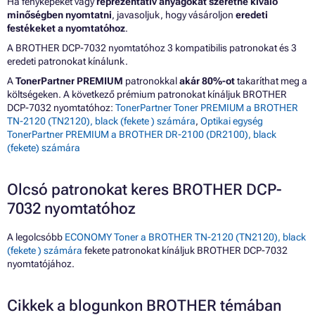
Ha fényképeket vagy
reprezentatív anyagokat szeretne kiváló
minőségben nyomtatni
, javasoljuk, hogy vásároljon
eredeti
festékeket a nyomtatóhoz
.
A BROTHER DCP-7032 nyomtatóhoz 3 kompatibilis patronokat és 3
eredeti patronokat kínálunk.
A
TonerPartner PREMIUM
patronokkal
akár 80%-ot
takaríthat meg a
költségeken. A következő prémium patronokat kínáljuk BROTHER
DCP-7032 nyomtatóhoz:
TonerPartner Toner PREMIUM a BROTHER
TN-2120 (TN2120), black (fekete ) számára
,
Optikai egység
TonerPartner PREMIUM a BROTHER DR-2100 (DR2100), black
(fekete) számára
Olcsó patronokat keres BROTHER DCP-
7032 nyomtatóhoz
A legolcsóbb
ECONOMY Toner a BROTHER TN-2120 (TN2120), black
(fekete ) számára
fekete patronokat kínáljuk BROTHER DCP-7032
nyomtatójához.
Cikkek a blogunkon BROTHER témában