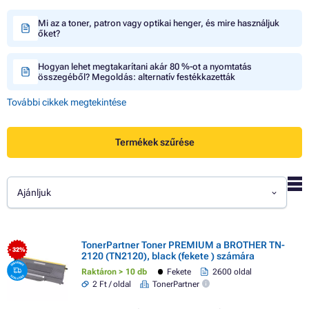
Mi az a toner, patron vagy optikai henger, és mire használjuk
őket?
Hogyan lehet megtakarítani akár 80 %-ot a nyomtatás
összegéből? Megoldás: alternatív festékkazetták
További cikkek megtekintése
Termékek szűrése
Ajánljuk
TonerPartner Toner PREMIUM a BROTHER TN-
- 32%
2120 (TN2120), black (fekete ) számára
Raktáron > 10 db
Fekete
2600 oldal
2 Ft / oldal
TonerPartner