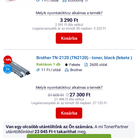
1 Ft / oldal
Economy
Melyik nyomtatókhoz alkalmas a termék?
3 290 Ft
2 591 Ft Áfa nélkül
Legalacsonyabb ár az elmúlt 30 napban:
3 225 Ft
Kosárba
Brother TN-2120 (TN2120) - toner, black (fekete )
- 14%
Raktáron 1 db
Fekete
2600 oldal
11 Ft / oldal
Brother
Melyik nyomtatókhoz alkalmas a termék?
27 300 Ft
31 605 Ft
21 496 Ft Áfa nélkül
Legalacsonyabb ár az elmúlt 30 napban:
27 125 Ft
Kosárba
Van egy olcsóbb utántöltőnk az Ön számára.
A mi TonerPartner
utántöltőinkkel
23 045 Ft
-t takaríthat
meg.