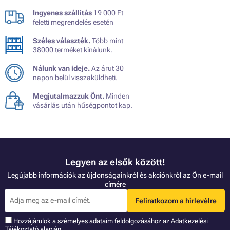
Ingyenes szállítás
19 000 Ft
feletti megrendelés esetén
Széles választék.
Több mint
38000 terméket kínálunk.
Nálunk van ideje.
Az árut 30
napon belül visszaküldheti.
Megjutalmazzuk Önt.
Minden
vásárlás után hűségpontot kap.
Legyen az elsők között!
Legújabb információk az újdonságainkról és akciónkról az Ön e-mail
címére
Feliratkozom a hírlevélre
Hozzájárulok a szémelyes adataim feldolgozásához az
Adatkezelési
Tájékoztató
alapján.