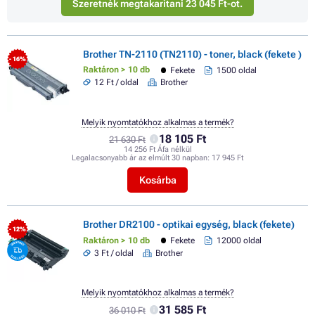
Szeretnék megtakarítani 23 045 Ft-ot.
Brother TN-2110 (TN2110) - toner, black (fekete )
- 16%
Raktáron > 10 db
Fekete
1500 oldal
12 Ft / oldal
Brother
Melyik nyomtatókhoz alkalmas a termék?
18 105 Ft
21 630 Ft
14 256 Ft Áfa nélkül
Legalacsonyabb ár az elmúlt 30 napban:
17 945 Ft
Kosárba
Brother DR2100 - optikai egység, black (fekete)
- 12%
Raktáron > 10 db
Fekete
12000 oldal
3 Ft / oldal
Brother
Melyik nyomtatókhoz alkalmas a termék?
31 585 Ft
36 010 Ft