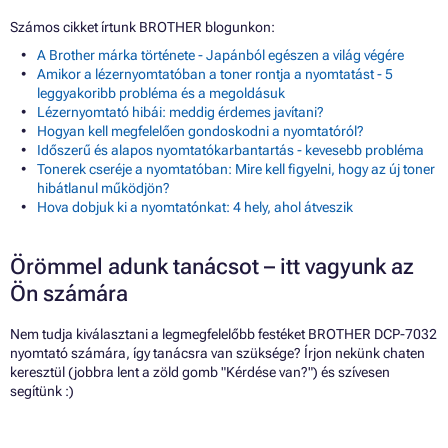
Számos cikket írtunk BROTHER blogunkon:
A Brother márka története - Japánból egészen a világ végére
Amikor a lézernyomtatóban a toner rontja a nyomtatást - 5
leggyakoribb probléma és a megoldásuk
Lézernyomtató hibái: meddig érdemes javítani?
Hogyan kell megfelelően gondoskodni a nyomtatóról?
Időszerű és alapos nyomtatókarbantartás - kevesebb probléma
Tonerek cseréje a nyomtatóban: Mire kell figyelni, hogy az új toner
hibátlanul működjön?
Hova dobjuk ki a nyomtatónkat: 4 hely, ahol átveszik
Örömmel adunk tanácsot – itt vagyunk az
Ön számára
Nem tudja kiválasztani a legmegfelelőbb festéket BROTHER DCP-7032
nyomtató számára, így tanácsra van szüksége? Írjon nekünk chaten
keresztül (jobbra lent a zöld gomb "Kérdése van?") és szívesen
segítünk :)