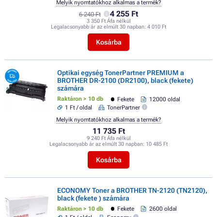
Melyik nyomtatókhoz alkalmas a termék?
4 255 Ft
6 240 Ft
3 350 Ft Áfa nélkül
Legalacsonyabb ár az elmúlt 30 napban:
4 010 Ft
Kosárba
Optikai egység TonerPartner PREMIUM a
BROTHER DR-2100 (DR2100), black (fekete)
számára
Raktáron > 10 db
Fekete
12000 oldal
1 Ft / oldal
TonerPartner
Melyik nyomtatókhoz alkalmas a termék?
11 735 Ft
9 240 Ft Áfa nélkül
Legalacsonyabb ár az elmúlt 30 napban:
10 485 Ft
Kosárba
ECONOMY Toner a BROTHER TN-2120 (TN2120),
black (fekete ) számára
Raktáron > 10 db
Fekete
2600 oldal