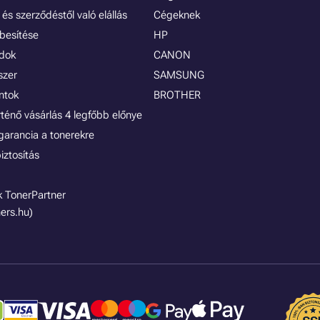
és szerződéstől való elállás
Cégeknek
besítése
HP
ódok
CANON
szer
SAMSUNG
ontok
BROTHER
rténő vásárlás 4 legfőbb előnye
garancia a tonerekre
iztosítás
 TonerPartner
ers.hu)