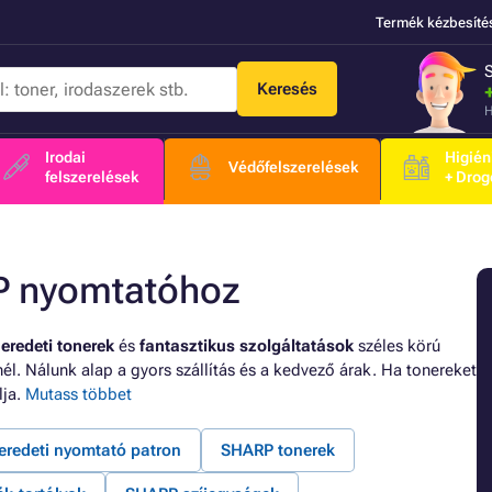
Termék kézbesíté
Keresés
H
Irodai
Higién
Védőfelszerelések
felszerelések
+ Drog
RP nyomtatóhoz
eredeti tonerek
és
fantasztikus szolgáltatások
széles körú
nél. Nálunk alap a gyors szállítás és a kedvező árak. Ha tonereket
lja.
Mutass többet
redeti nyomtató patron
SHARP tonerek