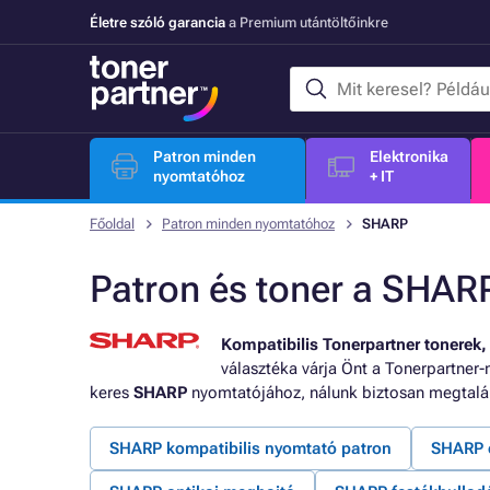
Életre szóló garancia
a Premium utántöltőinkre
Patron minden
Elektronika
nyomtatóhoz
+ IT
Főoldal
Patron minden nyomtatóhoz
SHARP
Patron és toner a SHA
Kompatibilis Tonerpartner tonerek, 
választéka várja Önt a Tonerpartner-
keres
SHARP
nyomtatójához, nálunk biztosan megtalá
SHARP kompatibilis nyomtató patron
SHARP e