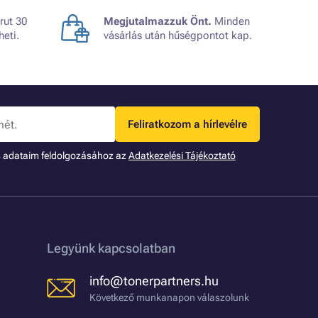
rut 30
Megjutalmazzuk Önt.
Minden
heti.
vásárlás után hűségpontot kap.
Feliratkozom a hírlevélre
s adataim feldolgozásához az
Adatkezelési Tájékoztató
Legyünk kapcsolatban
info@tonerpartners.hu
Következő munkanapon válaszolunk