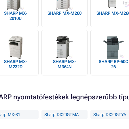
SHARP MX-
SHARP MX-M260
SHARP MX-M26
2010U
SHARP MX-
SHARP MX-
SHARP BP-50C
M232D
M364N
26
RP nyomtatófestékek legnépszerűbb típ
arp MX-31
Sharp DX20GTMA
Sharp DX20GTYA