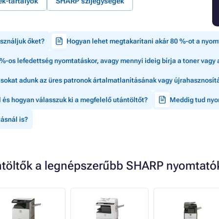
k-tartályok
SHARP szíjegységek
asználjuk őket?
Hogyan lehet megtakarítani akár 80 %-ot a nyom
%-os lefedettség nyomtatáskor, avagy mennyi ideig bírja a toner vagy 
ácsokat adunk az üres patronok ártalmatlanításának vagy újrahasznosí
 és hogyan válasszuk ki a megfelelő utántöltőt?
Meddig tud nyom
ásnál is?
ntöltők a legnépszerűbb SHARP nyomtató