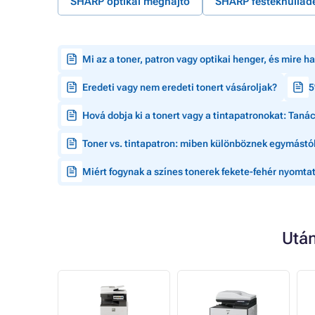
SHARP optikai meghajtó
SHARP festékhulladé
Mi az a toner, patron vagy optikai henger, és mire h
Eredeti vagy nem eredeti tonert vásároljak?
5
Hová dobja ki a tonert vagy a tintapatronokat: Tan
Toner vs. tintapatron: miben különböznek egymástól
Miért fogynak a színes tonerek fekete-fehér nyomtat
Utá