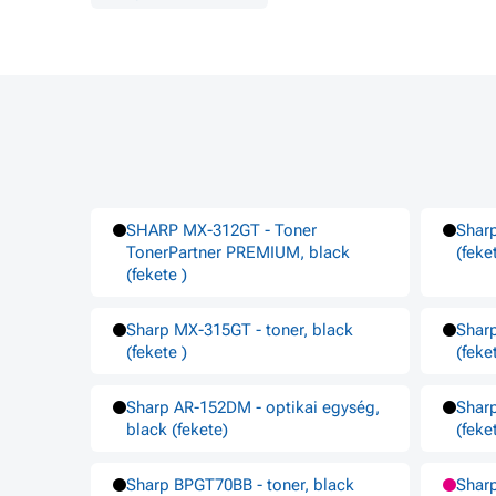
SHARP MX-312GT - Toner
Sharp
TonerPartner PREMIUM, black
(feke
(fekete )
Sharp MX-315GT - toner, black
Sharp
(fekete )
(feke
Sharp AR-152DM - optikai egység,
Sharp
black (fekete)
(feke
Sharp BPGT70BB - toner, black
Shar