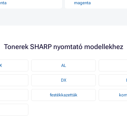
nta
magenta
Tonerek SHARP nyomtató modellekhez
X
AL
DX
festékkazetták
komp