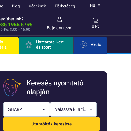
HU
se
Blog
Cégeknek
Elérhetőség
Segíthetünk?
+36 1955 5796
0 Ft
Bejelentkezni
é–Pé: 8:00 – 16:00
ia
Háztartás, kert
Akció
éria
és sport
Keresés nyomtató
alapján
SHARP
Válassza ki a típust
Utántöltők keresése