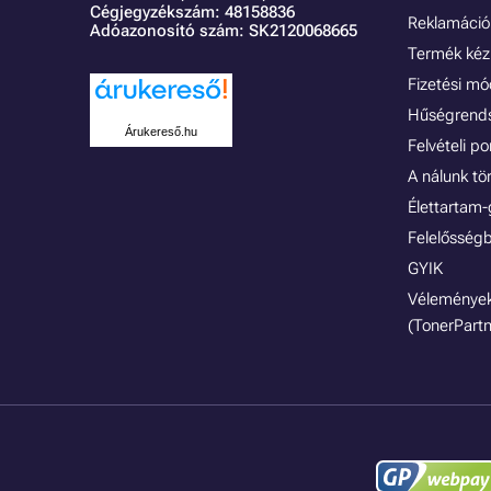
Cégjegyzékszám: 48158836
Reklamáció 
Adóazonosító szám: SK2120068665
Termék kéz
Fizetési m
Hűségrend
Árukereső.hu
Felvételi p
A nálunk tö
Élettartam-
Felelősségb
GYIK
Vélemények
(TonerPartn