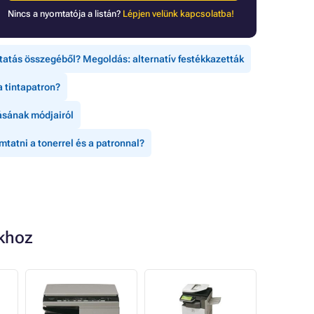
Nincs a nyomtatója a listán?
Lépjen velünk kapcsolatba!
tatás összegéből? Megoldás: alternatív festékkazetták
a tintapatron?
tásának módjairól
tatni a tonerrel és a patronnal?
khoz