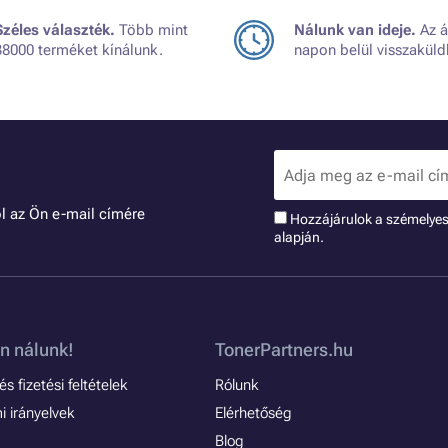
Széles választék.
Több mint
Nálunk van ideje.
Az á
38000 terméket kínálunk.
napon belül visszaküld
l az Ön e-mail címére
Hozzájárulok a szémelye
alapján.
n nálunk!
TonerPartners.hu
s fizetési feltételek
Rólunk
 irányelvek
Elérhetőség
Blog