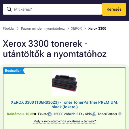
Keresés
Menü
Főoldal
Patron minden nyomtatóhoz
XEROX
Xerox 3300
Xerox 3300 tonerek -
utántöltők a nyomtatóhoz
Bestseller
XEROX 3300 (106R03623) - Toner TonerPartner PREMIUM,
black (fekete )
Raktáron > 10 db
Fekete
15000 oldal
2 Ft / oldal
TonerPartner
Melyik nyomtatókhoz alkalmas a termék?