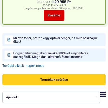
29 955 Ft
31 015 Ft
23 587 Ft Áfa nélkül
Legalacsonyabb ár az elmúlt 30 napban:
28 135 Ft
Kosárba
Mi az a toner, patron vagy optikai henger, és mire használjuk
őket?
Hogyan lehet megtakarítani akár 80 %-ot a nyomtatás
összegéből? Megoldás: alternatív festékkazetták
További cikkek megtekintése
Termékek szűrése
Ajánljuk