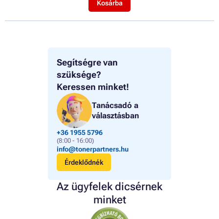
Kosárba
Segítségre van
szüksége?
Keressen minket!
Tanácsadó a
választásban
+36 1955 5796
(8:00 - 16:00)
info@tonerpartners.hu
Érdeklődnék
Az ügyfelek dicsérnek
minket