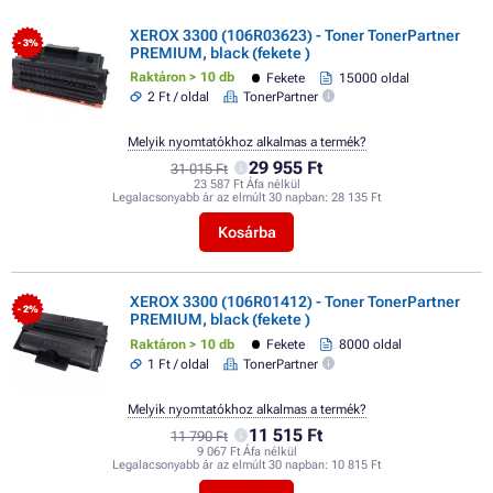
XEROX 3300 (106R03623) - Toner TonerPartner
- 3%
PREMIUM, black (fekete )
Raktáron > 10 db
Fekete
15000 oldal
2 Ft / oldal
TonerPartner
Melyik nyomtatókhoz alkalmas a termék?
29 955 Ft
31 015 Ft
23 587 Ft Áfa nélkül
Legalacsonyabb ár az elmúlt 30 napban:
28 135 Ft
Kosárba
XEROX 3300 (106R01412) - Toner TonerPartner
- 2%
PREMIUM, black (fekete )
Raktáron > 10 db
Fekete
8000 oldal
1 Ft / oldal
TonerPartner
Melyik nyomtatókhoz alkalmas a termék?
11 515 Ft
11 790 Ft
9 067 Ft Áfa nélkül
Legalacsonyabb ár az elmúlt 30 napban:
10 815 Ft