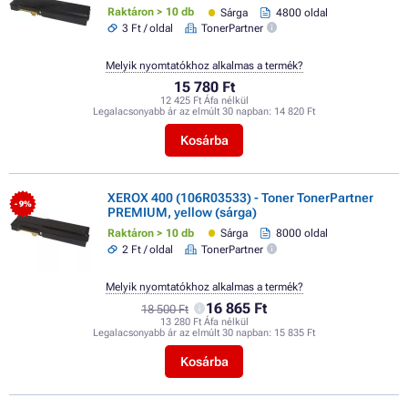
Raktáron > 10 db
Sárga
4800 oldal
3 Ft / oldal
TonerPartner
Melyik nyomtatókhoz alkalmas a termék?
15 780 Ft
12 425 Ft Áfa nélkül
Legalacsonyabb ár az elmúlt 30 napban:
14 820 Ft
Kosárba
XEROX 400 (106R03533) - Toner TonerPartner
- 9%
PREMIUM, yellow (sárga)
Raktáron > 10 db
Sárga
8000 oldal
2 Ft / oldal
TonerPartner
Melyik nyomtatókhoz alkalmas a termék?
16 865 Ft
18 500 Ft
13 280 Ft Áfa nélkül
Legalacsonyabb ár az elmúlt 30 napban:
15 835 Ft
Kosárba