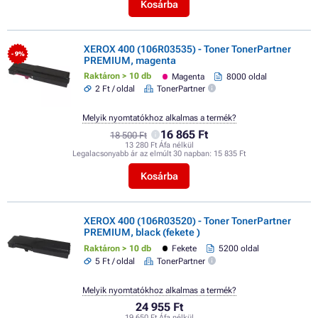
Kosárba
XEROX 400 (106R03535) - Toner TonerPartner
- 9%
PREMIUM, magenta
Raktáron > 10 db
Magenta
8000 oldal
2 Ft / oldal
TonerPartner
Melyik nyomtatókhoz alkalmas a termék?
16 865 Ft
18 500 Ft
13 280 Ft Áfa nélkül
Legalacsonyabb ár az elmúlt 30 napban:
15 835 Ft
Kosárba
XEROX 400 (106R03520) - Toner TonerPartner
PREMIUM, black (fekete )
Raktáron > 10 db
Fekete
5200 oldal
5 Ft / oldal
TonerPartner
Melyik nyomtatókhoz alkalmas a termék?
24 955 Ft
19 650 Ft Áfa nélkül