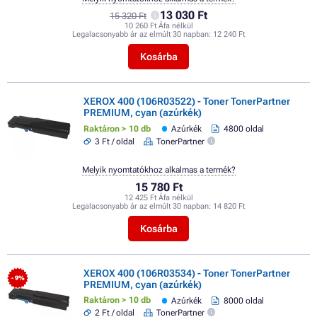
13 030 Ft
15 320 Ft
10 260 Ft Áfa nélkül
Legalacsonyabb ár az elmúlt 30 napban:
12 240 Ft
Kosárba
XEROX 400 (106R03522) - Toner TonerPartner
PREMIUM, cyan (azúrkék)
Raktáron > 10 db
Azúrkék
4800 oldal
3 Ft / oldal
TonerPartner
Melyik nyomtatókhoz alkalmas a termék?
15 780 Ft
12 425 Ft Áfa nélkül
Legalacsonyabb ár az elmúlt 30 napban:
14 820 Ft
Kosárba
XEROX 400 (106R03534) - Toner TonerPartner
- 9%
PREMIUM, cyan (azúrkék)
Raktáron > 10 db
Azúrkék
8000 oldal
2 Ft / oldal
TonerPartner