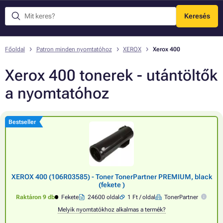
Keresés
Menü
Főoldal
Patron minden nyomtatóhoz
XEROX
Xerox 400
Xerox 400 tonerek - utántöltők
a nyomtatóhoz
Bestseller
XEROX 400 (106R03585) - Toner TonerPartner PREMIUM, black
(fekete )
Raktáron 9 db
Fekete
24600 oldal
1 Ft / oldal
TonerPartner
Melyik nyomtatókhoz alkalmas a termék?