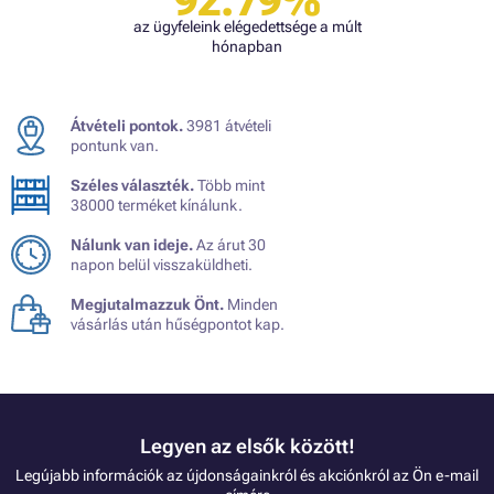
92.79%
az ügyfeleink elégedettsége a múlt
hónapban
Átvételi pontok.
3981 átvételi
pontunk van.
Széles választék.
Több mint
38000 terméket kínálunk.
Nálunk van ideje.
Az árut 30
napon belül visszaküldheti.
Megjutalmazzuk Önt.
Minden
vásárlás után hűségpontot kap.
Legyen az elsők között!
Legújabb információk az újdonságainkról és akciónkról az Ön e-mail