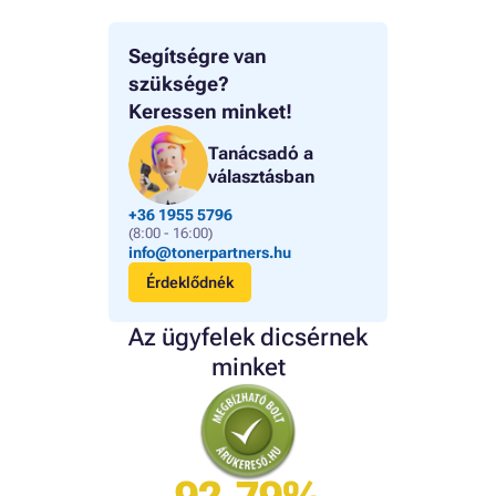
Segítségre van
szüksége?
Keressen minket!
Tanácsadó a
választásban
+36 1955 5796
(8:00 - 16:00)
info@tonerpartners.hu
Érdeklődnék
Az ügyfelek dicsérnek
minket