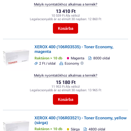
Melyik nyomtatókhoz alkalmas a termék?
13 410 Ft
10 559 Ft Áfa nélkül
Legalacsonyabb ár az elmúlt 30 napban:
12 860 Ft
Kosárba
XEROX 400 (106R03535) - Toner Economy,
magenta
Raktáron > 10 db
Magenta
8000 oldal
2 Ft / oldal
Economy
Melyik nyomtatókhoz alkalmas a termék?
15 180 Ft
11 953 Ft Áfa nélkül
Legalacsonyabb ár az elmúlt 30 napban:
13 965 Ft
Kosárba
XEROX 400 (106R03521) - Toner Economy, yellow
(sárga)
Raktáron > 10 db
Sárga
4800 oldal