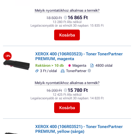
Melyik nyomtatókhoz alkalmas a termék?
16 865 Ft
18 500 Ft
13 280 Ft Áfa nélkül
Legalacsonyabb ár az elmúlt 30 napban:
15 835 Ft
Kosárba
XEROX 400 (106R03523) - Toner TonerPartner
- 3%
PREMIUM, magenta
Raktáron > 10 db
Magenta
4800 oldal
3 Ft / oldal
TonerPartner
Melyik nyomtatókhoz alkalmas a termék?
15 780 Ft
16 200 Ft
12 425 Ft Áfa nélkül
Legalacsonyabb ár az elmúlt 30 napban:
14 820 Ft
Kosárba
XEROX 400 (106R03521) - Toner TonerPartner
PREMIUM, yellow (sárga)