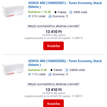
XEROX 400 (106R03581) - Toner Economy, black
(fekete )
Raktáron > 10 db
Fekete
5900 oldal
2 Ft / oldal
Economy
Melyik nyomtatókhoz alkalmas a termék?
13 410 Ft
10 559 Ft Áfa nélkül
Legalacsonyabb ár az elmúlt 30 napban:
12 860 Ft
Kosárba
XEROX 400 (106R03585) - Toner Economy, black
(fekete )
Raktáron 9 db
Fekete
24600 oldal
1 Ft / oldal
Economy
Melyik nyomtatókhoz alkalmas a termék?
13 410 Ft
10 559 Ft Áfa nélkül
Legalacsonyabb ár az elmúlt 30 napban:
12 860 Ft
Kosárba