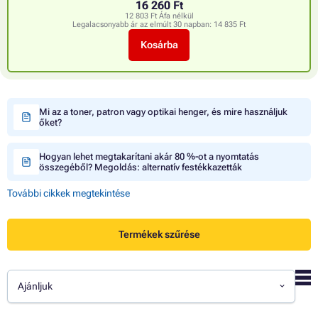
16 260 Ft
12 803 Ft Áfa nélkül
Legalacsonyabb ár az elmúlt 30 napban:
14 835 Ft
Kosárba
Mi az a toner, patron vagy optikai henger, és mire használjuk
őket?
Hogyan lehet megtakarítani akár 80 %-ot a nyomtatás
összegéből? Megoldás: alternatív festékkazetták
További cikkek megtekintése
Termékek szűrése
Ajánljuk