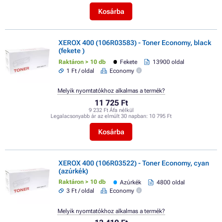
Kosárba
XEROX 400 (106R03583) - Toner Economy, black
(fekete )
Raktáron > 10 db
Fekete
13900 oldal
1 Ft / oldal
Economy
Melyik nyomtatókhoz alkalmas a termék?
11 725 Ft
9 232 Ft Áfa nélkül
Legalacsonyabb ár az elmúlt 30 napban:
10 795 Ft
Kosárba
XEROX 400 (106R03522) - Toner Economy, cyan
(azúrkék)
Raktáron > 10 db
Azúrkék
4800 oldal
3 Ft / oldal
Economy
Melyik nyomtatókhoz alkalmas a termék?