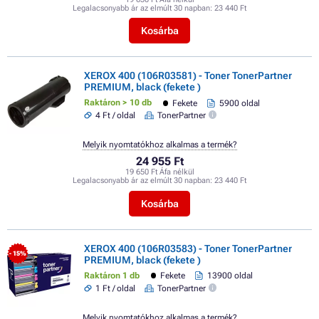
Legalacsonyabb ár az elmúlt 30 napban:
23 440 Ft
Kosárba
XEROX 400 (106R03581) - Toner TonerPartner
PREMIUM, black (fekete )
Raktáron > 10 db
Fekete
5900 oldal
4 Ft / oldal
TonerPartner
Melyik nyomtatókhoz alkalmas a termék?
24 955 Ft
19 650 Ft Áfa nélkül
Legalacsonyabb ár az elmúlt 30 napban:
23 440 Ft
Kosárba
XEROX 400 (106R03583) - Toner TonerPartner
- 15%
PREMIUM, black (fekete )
Raktáron 1 db
Fekete
13900 oldal
1 Ft / oldal
TonerPartner
Melyik nyomtatókhoz alkalmas a termék?