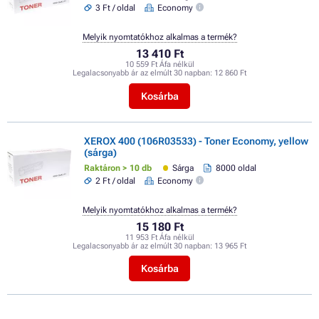
3 Ft / oldal
Economy
Melyik nyomtatókhoz alkalmas a termék?
13 410 Ft
10 559 Ft Áfa nélkül
Legalacsonyabb ár az elmúlt 30 napban:
12 860 Ft
Kosárba
XEROX 400 (106R03533) - Toner Economy, yellow
(sárga)
Raktáron > 10 db
Sárga
8000 oldal
2 Ft / oldal
Economy
Melyik nyomtatókhoz alkalmas a termék?
15 180 Ft
11 953 Ft Áfa nélkül
Legalacsonyabb ár az elmúlt 30 napban:
13 965 Ft
Kosárba