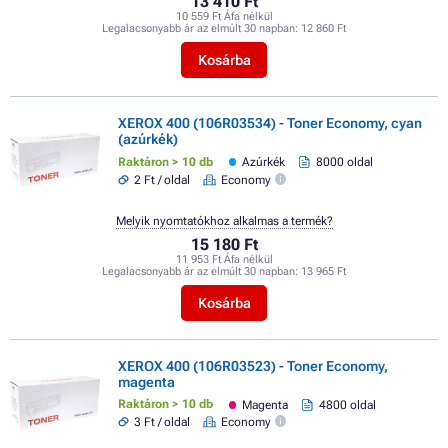
13 410 Ft
10 559 Ft Áfa nélkül
Legalacsonyabb ár az elmúlt 30 napban:
12 860 Ft
Kosárba
XEROX 400 (106R03534) - Toner Economy, cyan
(azúrkék)
Raktáron > 10 db
Azúrkék
8000 oldal
2 Ft / oldal
Economy
Melyik nyomtatókhoz alkalmas a termék?
15 180 Ft
11 953 Ft Áfa nélkül
Legalacsonyabb ár az elmúlt 30 napban:
13 965 Ft
Kosárba
XEROX 400 (106R03523) - Toner Economy,
magenta
Raktáron > 10 db
Magenta
4800 oldal
3 Ft / oldal
Economy