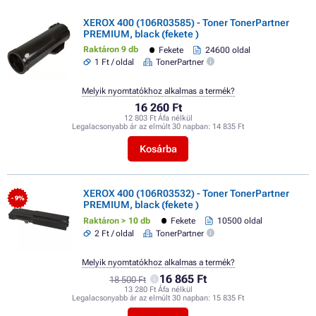
XEROX 400 (106R03585) - Toner TonerPartner
PREMIUM, black (fekete )
Raktáron 9 db
Fekete
24600 oldal
1 Ft / oldal
TonerPartner
Melyik nyomtatókhoz alkalmas a termék?
16 260 Ft
12 803 Ft Áfa nélkül
Legalacsonyabb ár az elmúlt 30 napban:
14 835 Ft
Kosárba
XEROX 400 (106R03532) - Toner TonerPartner
- 9%
PREMIUM, black (fekete )
Raktáron > 10 db
Fekete
10500 oldal
2 Ft / oldal
TonerPartner
Melyik nyomtatókhoz alkalmas a termék?
16 865 Ft
18 500 Ft
13 280 Ft Áfa nélkül
Legalacsonyabb ár az elmúlt 30 napban:
15 835 Ft