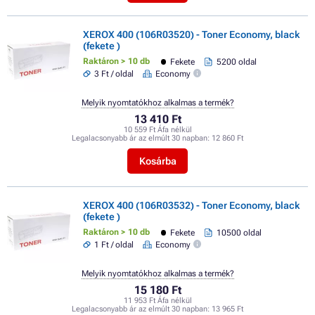
XEROX 400 (106R03520) - Toner Economy, black
(fekete )
Raktáron > 10 db
Fekete
5200 oldal
3 Ft / oldal
Economy
Melyik nyomtatókhoz alkalmas a termék?
13 410 Ft
10 559 Ft Áfa nélkül
Legalacsonyabb ár az elmúlt 30 napban:
12 860 Ft
Kosárba
XEROX 400 (106R03532) - Toner Economy, black
(fekete )
Raktáron > 10 db
Fekete
10500 oldal
1 Ft / oldal
Economy
Melyik nyomtatókhoz alkalmas a termék?
15 180 Ft
11 953 Ft Áfa nélkül
Legalacsonyabb ár az elmúlt 30 napban:
13 965 Ft