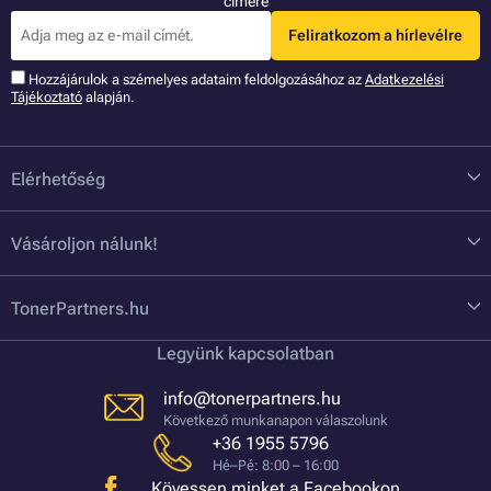
címére
Feliratkozom a hírlevélre
Hozzájárulok a szémelyes adataim feldolgozásához az
Adatkezelési
Tájékoztató
alapján.
Elérhetőség
Vásároljon nálunk!
TonerPartners.hu
Legyünk kapcsolatban
info@tonerpartners.hu
Következő munkanapon válaszolunk
+36 1955 5796
Hé–Pé: 8:00 – 16:00
Kövessen minket a Facebookon