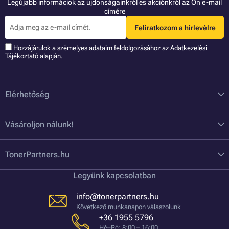
Legújabb információk az újdonságainkról és akciónkról az Ön e-mail
címére
Feliratkozom a hírlevélre
Hozzájárulok a szémelyes adataim feldolgozásához az
Adatkezelési
Tájékoztató
alapján.
Elérhetőség
Vásároljon nálunk!
TonerPartners.hu
Legyünk kapcsolatban
info@tonerpartners.hu
Következő munkanapon válaszolunk
+36 1955 5796
Hé–Pé: 8:00 – 16:00