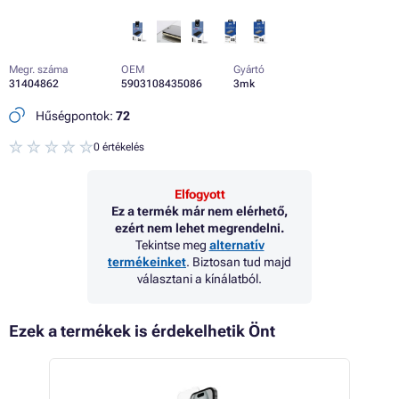
Megr. száma
OEM
Gyártó
31404862
5903108435086
3mk
Hűségpontok:
72
0 értékelés
Elfogyott
Ez a termék már nem elérhető,
ezért nem lehet megrendelni.
Tekintse meg
alternatív
termékeinket
. Biztosan tud majd
választani a kínálatból.
Ezek a termékek is érdekelhetik Önt
 42%