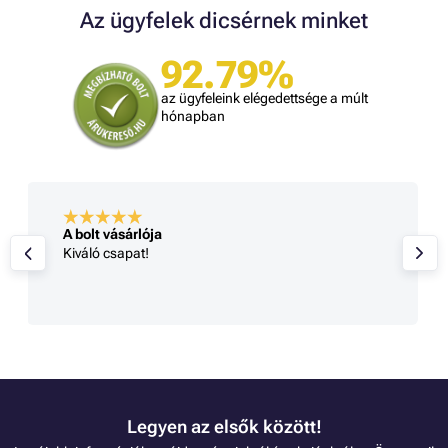
Az ügyfelek dicsérnek minket
92.79%
az ügyfeleink elégedettsége a múlt
hónapban
A bolt vásárlója
Kiváló csapat!
Legyen az elsők között!