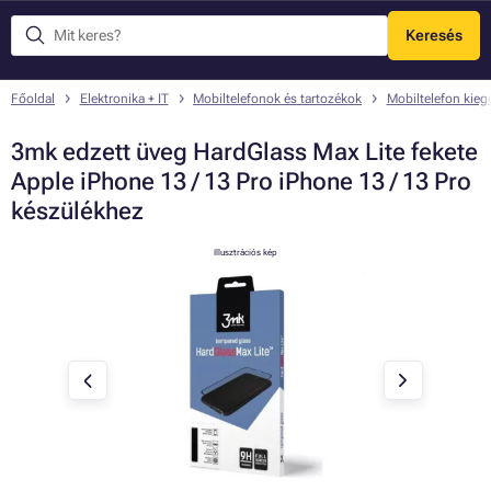
Keresés
Menü
Főoldal
Elektronika + IT
Mobiltelefonok és tartozékok
Mobiltelefon kieg
3mk edzett üveg HardGlass Max Lite fekete
Apple iPhone 13 / 13 Pro iPhone 13 / 13 Pro
készülékhez
Illusztrációs kép