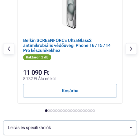
pple
Belkin SCREENFORCE UltraGlass2
All
antimikrobiális védőüveg iPhone 16 / 15 / 14
Pro készülékekhez
Raktáron 2 db
Rak
3 93
11 090 Ft
2 
8 732 Ft Áfa nélkül
1 79
Kosárba
Leírás és specifikációk