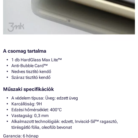
A csomag tartalma
1 db HardGlass Max Lite™
Anti-Bubble Card™
Nedves tisztító kendő
Száraz tisztító kendő
Műszaki specifikációk
A védelem típusa: Üveg: edzett üveg
Karcállóság: 9H
Edzési hőmérséklet: 400°C
Vastagság: 0,3 mm
Alkalmazott technológiák: edzett, Inviscid-Sil™ ragasztó,
törésgátló fólia, oleofób bevonat
Garancia: 6 hónap