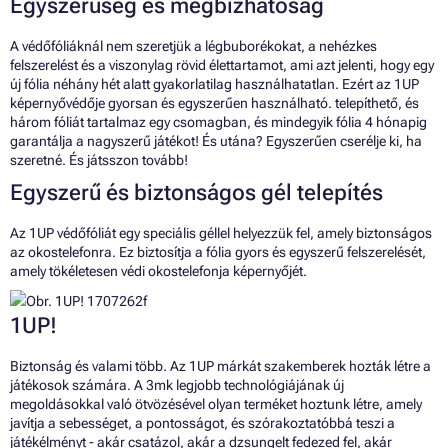
Egyszerűség és megbízhatóság
A védőfóliáknál nem szeretjük a légbuborékokat, a nehézkes
felszerelést és a viszonylag rövid élettartamot, ami azt jelenti, hogy egy
új fólia néhány hét alatt gyakorlatilag használhatatlan. Ezért az 1UP
képernyővédője gyorsan és egyszerűen használható. telepíthető, és
három fóliát tartalmaz egy csomagban, és mindegyik fólia 4 hónapig
garantálja a nagyszerű játékot! És utána? Egyszerűen cserélje ki, ha
szeretné. És játsszon tovább!
Egyszerű és biztonságos gél telepítés
Az 1UP védőfóliát egy speciális géllel helyezzük fel, amely biztonságos
az okostelefonra. Ez biztosítja a fólia gyors és egyszerű felszerelését,
amely tökéletesen védi okostelefonja képernyőjét.
1UP!
Biztonság és valami több. Az 1UP márkát szakemberek hozták létre a
játékosok számára. A 3mk legjobb technológiájának új
megoldásokkal való ötvözésével olyan terméket hoztunk létre, amely
javítja a sebességet, a pontosságot, és szórakoztatóbbá teszi a
játékélményt - akár csatázol, akár a dzsungelt fedezed fel, akár