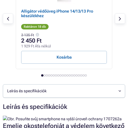
Alligátor védőüveg iPhone 14/13/13 Pro
CSO
készülékhez
iPh
Pro
Raktáron 18 db
Rak
3 135 Ft
2 450 Ft
2 
1 929 Ft Áfa nélkül
2 23
Kosárba
Leírás és specifikációk
Leírás és specifikációk
Emelje okostelefonját a védelem következő