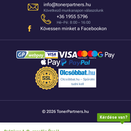
info@tonerpartners.hu
Következő munkanapon válaszolunk
+36 1955 5796
Hé–Pé: 8:00 – 16:00
Kövessen minket a Facebookon
Olcsóbbat.hu – Spórolni
tudni kell
© 2026 TonerPartners.hu
Kérdése van?