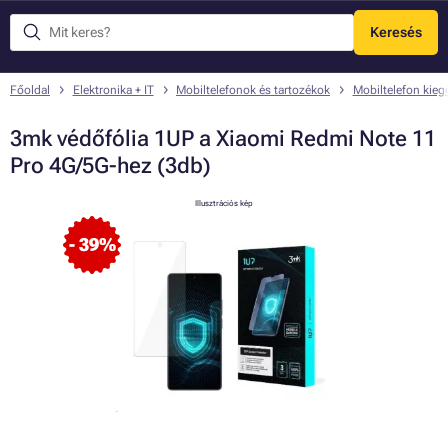
Keresés
Menü
Főoldal
Elektronika + IT
Mobiltelefonok és tartozékok
Mobiltelefon kieg
3mk védőfólia 1UP a Xiaomi Redmi Note 11
Pro 4G/5G-hez (3db)
Illusztrációs kép
- 39%