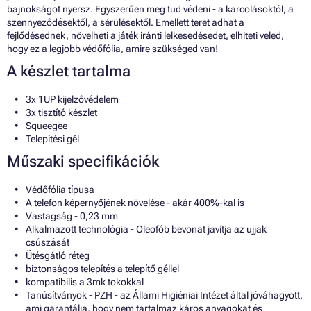
bajnokságot nyersz. Egyszerűen meg tud védeni - a karcolásoktól, a
szennyeződésektől, a sérülésektől. Emellett teret adhat a
fejlődésednek, növelheti a játék iránti lelkesedésedet, elhiteti veled,
hogy ez a legjobb védőfólia, amire szükséged van!
A készlet tartalma
3x 1UP kijelzővédelem
3x tisztító készlet
Squeegee
Telepítési gél
Műszaki specifikációk
Védőfólia típusa
A telefon képernyőjének növelése - akár 400%-kal is
Vastagság - 0,23 mm
Alkalmazott technológia - Oleofób bevonat javítja az ujjak
csúszását
Ütésgátló réteg
biztonságos telepítés a telepítő géllel
kompatibilis a 3mk tokokkal
Tanúsítványok - PZH - az Állami Higiéniai Intézet által jóváhagyott,
ami garantálja, hogy nem tartalmaz káros anyagokat és