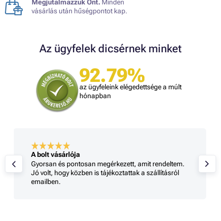
Megjutalmazzuk Önt.
Minden
vásárlás után hűségpontot kap.
Az ügyfelek dicsérnek minket
92.79%
az ügyfeleink elégedettsége a múlt
hónapban
A bolt vásárlója
Gyorsan és pontosan megérkezett, amit rendeltem.
Jó volt, hogy közben is tájékoztattak a szállításról
emailben.