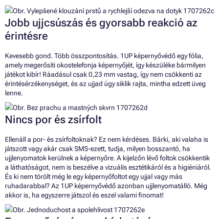
Jobb ujjcsúszás és gyorsabb reakció az
érintésre
Kevesebb gond. Több összpontosítás. 1UP képernyővédő egy fólia,
amely megerősíti okostelefonja képernyőjét, így készüléke bármilyen
játékot kibír! Ráadásul csak 0,23 mm vastag, így nem csökkenti az
érintésérzékenységet, és az ujjad úgy siklik rajta, mintha edzett üveg
lenne.
Nincs por és zsírfolt
Ellenáll a por- és zsírfoltoknak? Ez nem kérdéses. Bárki, aki valaha is
játszott vagy akár csak SMS-ezett, tudja, milyen bosszantó, ha
ujjlenyomatok kerülnek a képernyőre. A kijelzőn lévő foltok csökkentik
a láthatóságot, nem is beszélve a vizuális esztétikáról és a higiéniáról.
És ki nem törölt még le egy képernyőfoltot egy ujjal vagy más
ruhadarabbal? Az 1UP képernyővédő azonban ujjlenyomatálló. Még
akkor is, ha egyszerre játszol és eszel valami finomat!