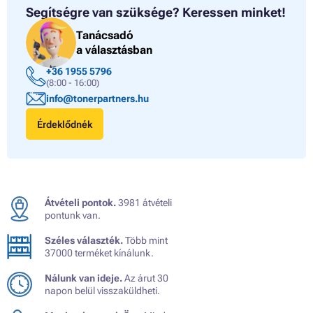
Segítségre van szüksége?
Keressen minket!
Tanácsadó
a választásban
+36 1955 5796
(8:00 - 16:00)
info@tonerpartners.hu
Érdeklődnék
Átvételi pontok.
3981 átvételi
pontunk van.
Széles választék.
Több mint
37000 terméket kínálunk.
Nálunk van ideje.
Az árut 30
napon belül visszaküldheti.