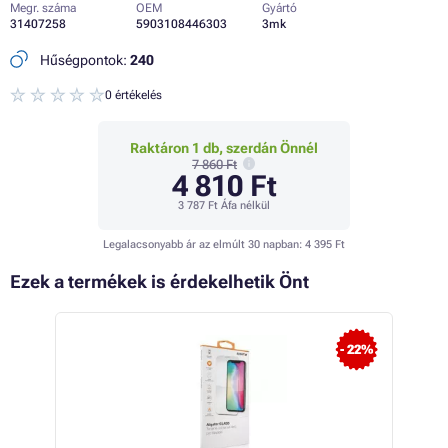
Megr. száma
OEM
Gyártó
31407258
5903108446303
3mk
Hűségpontok:
240
0 értékelés
Raktáron 1 db, szerdán Önnél
7 860 Ft
4 810 Ft
3 787 Ft
Áfa nélkül
Legalacsonyabb ár az elmúlt 30 napban:
4 395 Ft
Ezek a termékek is érdekelhetik Önt
 45%
- 22%