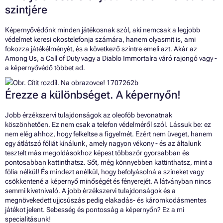
szintjére
Képernyővédőnk minden játékosnak szól, aki nemcsak a legjobb
védelmet keresi okostelefonja számára, hanem olyasmit is, ami
fokozza játékélményét, és a következő szintre emeli azt. Akár az
Among Us, a Call of Duty vagy a Diablo Immortalra váró rajongó vagy -
a képernyővédő többet ad.
Érezze a különbséget. A képernyőn!
Jobb érzékszervi tulajdonságok az oleofób bevonatnak
köszönhetően. Ez nem csak a telefon védelméről szól. Lássuk be: ez
nem elég ahhoz, hogy felkeltse a figyelmét. Ezért nem üveget, hanem
egy átlátszó fóliát kínálunk, amely nagyon vékony - és az általunk
tesztelt más megoldásokhoz képest többször gyorsabban és
pontosabban kattinthatsz. Sőt, még könnyebben kattinthatsz, mint a
fólia nélkül! És mindezt anélkül, hogy befolyásolná a színeket vagy
csökkentené a képernyő minőségét és fényerejét. A látványban nincs
semmi kivetnivaló. A jobb érzékszervi tulajdonságok és a
megnövekedett ujjcsúszás pedig elakadás- és káromkodásmentes
játékot jelent. Sebesség és pontosság a képernyőn? Ez a mi
specialitásunk!