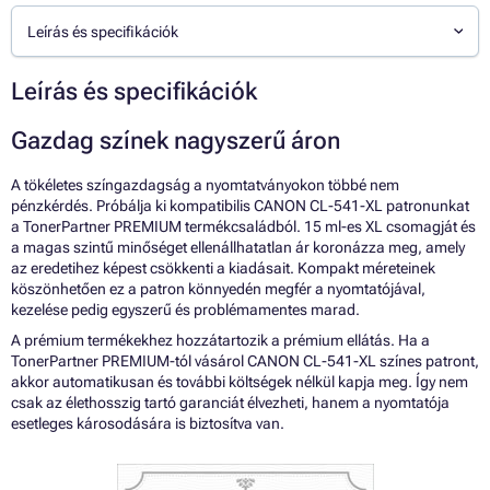
Leírás és specifikációk
Leírás és specifikációk
Gazdag színek nagyszerű áron
A tökéletes színgazdagság a nyomtatványokon többé nem
pénzkérdés. Próbálja ki kompatibilis CANON CL-541-XL patronunkat
a TonerPartner PREMIUM termékcsaládból. 15 ml-es XL csomagját és
a magas szintű minőséget ellenállhatatlan ár koronázza meg, amely
az eredetihez képest csökkenti a kiadásait. Kompakt méreteinek
köszönhetően ez a patron könnyedén megfér a nyomtatójával,
kezelése pedig egyszerű és problémamentes marad.
A prémium termékekhez hozzátartozik a prémium ellátás. Ha a
TonerPartner PREMIUM-tól vásárol CANON CL-541-XL színes patront,
akkor automatikusan és további költségek nélkül kapja meg. Így nem
csak az élethosszig tartó garanciát élvezheti, hanem a nyomtatója
esetleges károsodására is biztosítva van.