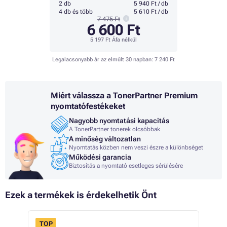
2 db
5 940 Ft / db
4 db és több
5 610 Ft / db
7 475 Ft
6 600 Ft
5 197 Ft
Áfa nélkül
Legalacsonyabb ár az elmúlt 30 napban:
7 240 Ft
Miért válassza a TonerPartner Premium
nyomtatófestékeket
Nagyobb nyomtatási kapacitás
A TonerPartner tonerek olcsóbbak
A minőség változatlan
Nyomtatás közben nem veszi észre a különbséget
Működési garancia
Biztosítás a nyomtató esetleges sérülésére
Ezek a termékek is érdekelhetik Önt
TOP