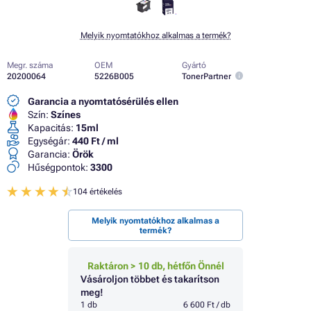
Melyik nyomtatókhoz alkalmas a termék?
Megr. száma
OEM
Gyártó
20200064
5226B005
TonerPartner
Garancia a nyomtatósérülés ellen
Szín:
Színes
Kapacitás:
15ml
Egységár:
440 Ft / ml
Garancia:
Örök
Hűségpontok:
3300
104 értékelés
Melyik nyomtatókhoz alkalmas a
termék?
Raktáron > 10 db, hétfőn Önnél
Vásároljon többet és takarítson
meg!
1 db
6 600 Ft / db