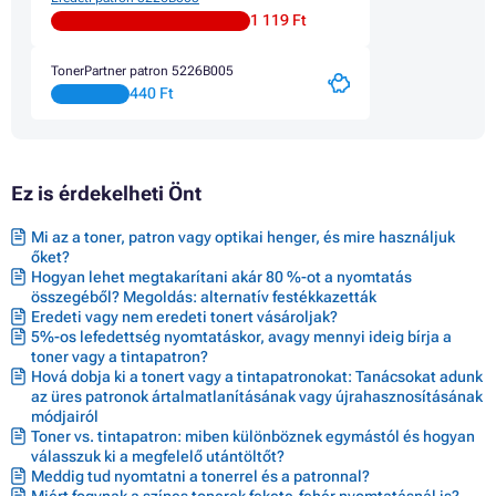
Patron CANON PIXMA MG3640S
1 119 Ft
Patron CANON PIXMA MG3650
Patron CANON PIXMA MG3650 SERIES
TonerPartner patron 5226B005
Patron CANON PIXMA MG3650S
440 Ft
Patron CANON PIXMA MG4140
Patron CANON PIXMA MG4150
Patron CANON PIXMA MG4200
Patron CANON PIXMA MG4200 SERIES
Patron CANON PIXMA MG4250
Ez is érdekelheti Önt
Patron CANON PIXMA MX370
Patron CANON PIXMA MX370 SERIES
Mi az a toner, patron vagy optikai henger, és mire használjuk
Patron CANON PIXMA MX375
őket?
Patron CANON PIXMA MX390 SERIES
Hogyan lehet megtakarítani akár 80 %-ot a nyomtatás
Patron CANON PIXMA MX395
összegéből? Megoldás: alternatív festékkazetták
Patron CANON PIXMA MX430 SERIES
Eredeti vagy nem eredeti tonert vásároljak?
Patron CANON PIXMA MX432
5%-os lefedettség nyomtatáskor, avagy mennyi ideig bírja a
Patron CANON PIXMA MX435
toner vagy a tintapatron?
Patron CANON PIXMA MX450 SERIES
Hová dobja ki a tonert vagy a tintapatronokat: Tanácsokat adunk
Patron CANON PIXMA MX454
az üres patronok ártalmatlanításának vagy újrahasznosításának
Patron CANON PIXMA MX455
módjairól
Patron CANON PIXMA MX470
Toner vs. tintapatron: miben különböznek egymástól és hogyan
Patron CANON PIXMA MX470 SERIES
válasszuk ki a megfelelő utántöltőt?
Patron CANON PIXMA MX472
Meddig tud nyomtatni a tonerrel és a patronnal?
Patron CANON PIXMA MX475