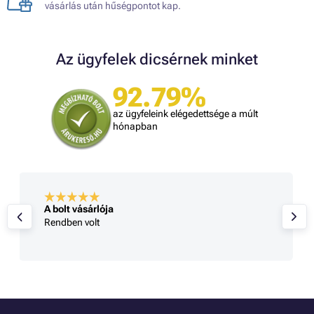
vásárlás után hűségpontot kap.
Az ügyfelek dicsérnek minket
92.79%
az ügyfeleink elégedettsége a múlt
hónapban
A bolt vásárlója
Rendben volt