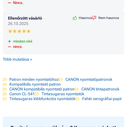
Nincs.
Ellenőrzött vásárló
Hasznos
Nem hasznos
26.10.2025
minden oké
nincs
Több mutatása »
Patron minden nyomtatóhoz
CANON nyomtatópatronok
Kompatibilis nyomtató patron
CANON kompatibilis nyomtató patron
CANON tintapatronok
Canon CL-541
Tintasugaras nyomtatók
Tintasugaras többfunkciós nyomtatók
Fehér xerográfiai papír