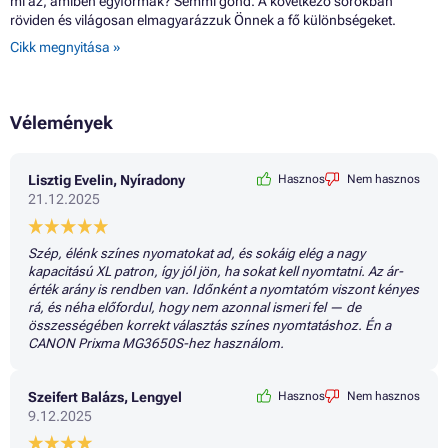
mi az, amiben egyformák? Semmi gond. A következő sorokban
röviden és világosan elmagyarázzuk Önnek a fő különbségeket.
Cikk megnyitása »
Vélemények
Lisztig Evelin, Nyíradony
Hasznos
Nem hasznos
21.12.2025
Szép, élénk színes nyomatokat ad, és sokáig elég a nagy
kapacitású XL patron, így jól jön, ha sokat kell nyomtatni. Az ár-
érték arány is rendben van. Időnként a nyomtatóm viszont kényes
rá, és néha előfordul, hogy nem azonnal ismeri fel — de
összességében korrekt választás színes nyomtatáshoz. Én a
CANON Prixma MG3650S-hez használom.
Szeifert Balázs, Lengyel
Hasznos
Nem hasznos
9.12.2025