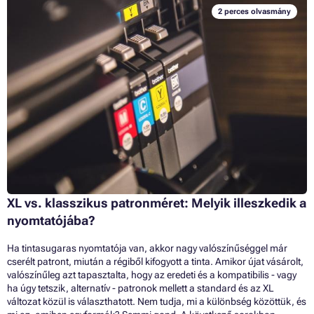
2 perces olvasmány
XL vs. klasszikus patronméret: Melyik illeszkedik a
nyomtatójába?
Ha tintasugaras nyomtatója van, akkor nagy valószínűséggel már
cserélt patront, miután a régiből kifogyott a tinta. Amikor újat vásárolt,
valószínűleg azt tapasztalta, hogy az eredeti és a kompatibilis - vagy
ha úgy tetszik, alternatív - patronok mellett a standard és az XL
változat közül is választhatott. Nem tudja, mi a különbség közöttük, és