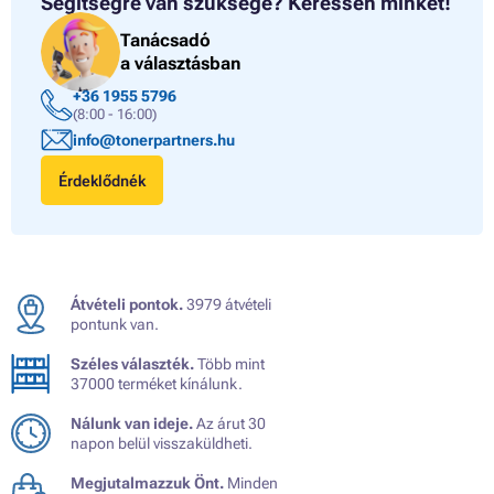
Segítségre van szüksége?
Keressen minket!
Tanácsadó
a választásban
+36 1955 5796
(8:00 - 16:00)
info@tonerpartners.hu
Érdeklődnék
Átvételi pontok.
3979 átvételi
pontunk van.
Széles választék.
Több mint
37000 terméket kínálunk.
Nálunk van ideje.
Az árut 30
napon belül visszaküldheti.
Megjutalmazzuk Önt.
Minden