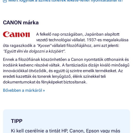
Miért fogynak a színes tonerek fekete-fehér nyomtatásnál is?
Patron CANON PIXMA MX510 SERIES
Patron CANON PIXMA MX515
Patron CANON PIXMA MX520 SERIES
CANON márka
Patron CANON PIXMA MX524
Patron CANON PIXMA MX525
Patron CANON PIXMA MX530 SERIES
A felkelő nap országában, Japánban alapított
Patron CANON PIXMA MX532
vezető technológiai vállalat. 1937-es megalakulása
Patron CANON PIXMA MX535
óta ragaszkodik a
"Kyosei"
vállalati filozófiájához, ami azt jelenti:
Patron CANON PIXMA TS5100 SERIES
"Együtt élni és dolgozni a közjóért".
Patron CANON PIXMA TS5140
Ennek a filozófiának köszönhetően a Canon nyomtatók otthonaink és
Patron CANON PIXMA TS5150
irodáink kedvenc részévé váltak. A fantáziadús dizájn kiváló minőségű
Patron CANON PIXMA TS5151
innovációkkal ötvöződik, és együtt új szintre emelik termékeiket. Az
Patron CANON TS5100
eredeti kazetták és tonerek lenyűgöző, élénk színekkel teli
dokumentumokat és fényképeket biztosítanak.
Bővebben a márkáról »
TIPP
Ki kell cserélnie a tintát HP, Canon, Epson vagy más