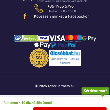
Következő munkanapon válaszolunk
+36 1955 5796
Hé–Pé: 8:00 – 16:00
Kövessen minket a Facebookon
Olcsóbbat.hu – Spórolni
tudni kell
© 2026 TonerPartners.hu
Kérdése van?
Raktáron > 10 db, hétfőn Önnél