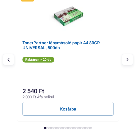
 +
TonerPartner fénymásoló papír A4 80GR
Mul
UNIVERSAL, 500db
(52
PRE
Fe
Raktáron > 20 db
T
Rak
13
2 540 Ft
10 2
2 000 Ft Áfa nélkül
363 F
Kosárba