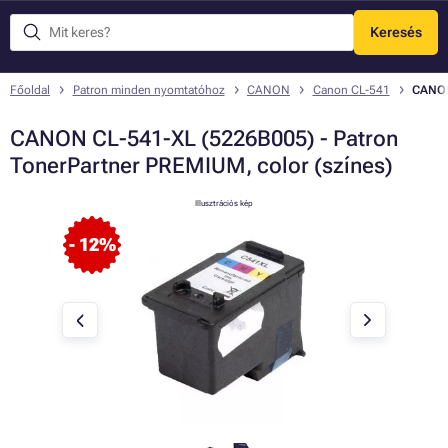
Keresés
Menü
Főoldal
Patron minden nyomtatóhoz
CANON
Canon CL-541
CANON 
CANON CL-541-XL (5226B005) - Patron
TonerPartner PREMIUM, color (színes)
Illusztrációs kép
- 12%