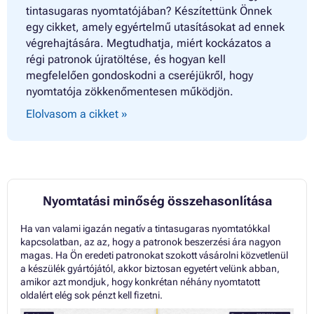
tintasugaras nyomtatójában? Készítettünk Önnek
egy cikket, amely egyértelmű utasításokat ad ennek
végrehajtására. Megtudhatja, miért kockázatos a
régi patronok újratöltése, és hogyan kell
megfelelően gondoskodni a cseréjükről, hogy
nyomtatója zökkenőmentesen működjön.
Elolvasom a cikket »
Nyomtatási minőség összehasonlítása
Ha van valami igazán negatív a tintasugaras nyomtatókkal
kapcsolatban, az az, hogy a patronok beszerzési ára nagyon
magas. Ha Ön eredeti patronokat szokott vásárolni közvetlenül
a készülék gyártójától, akkor biztosan egyetért velünk abban,
amikor azt mondjuk, hogy konkrétan néhány nyomtatott
oldalért elég sok pénzt kell fizetni.