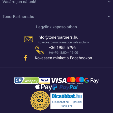
Vásároljon nálunk!
TonerPartners.hu
Legyünk kapcsolatban
info@tonerpartners.hu
Következő munkanapon válaszolunk
+36 1955 5796
Hé–Pé: 8:00 – 16:00
Kövessen minket a Facebookon
Olcsóbbat.hu – Spórolni
tudni kell