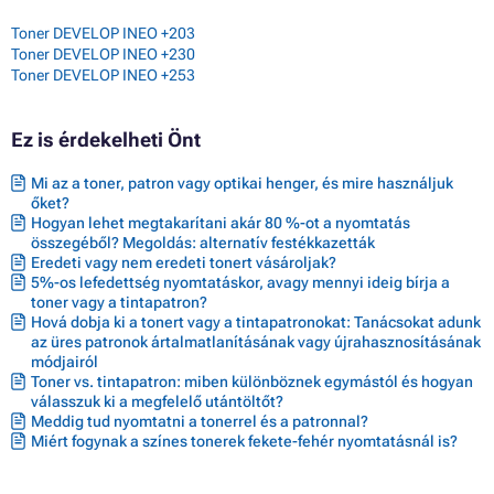
Toner DEVELOP INEO +203
Toner DEVELOP INEO +230
Toner DEVELOP INEO +253
Ez is érdekelheti Önt
Mi az a toner, patron vagy optikai henger, és mire használjuk
őket?
Hogyan lehet megtakarítani akár 80 %-ot a nyomtatás
összegéből? Megoldás: alternatív festékkazetták
Eredeti vagy nem eredeti tonert vásároljak?
5%-os lefedettség nyomtatáskor, avagy mennyi ideig bírja a
toner vagy a tintapatron?
Hová dobja ki a tonert vagy a tintapatronokat: Tanácsokat adunk
az üres patronok ártalmatlanításának vagy újrahasznosításának
módjairól
Toner vs. tintapatron: miben különböznek egymástól és hogyan
válasszuk ki a megfelelő utántöltőt?
Meddig tud nyomtatni a tonerrel és a patronnal?
Miért fogynak a színes tonerek fekete-fehér nyomtatásnál is?