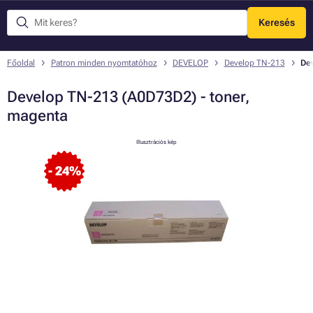
Keresés
Menü
Főoldal
Patron minden nyomtatóhoz
DEVELOP
Develop TN-213
De
Develop TN-213 (A0D73D2) - toner,
magenta
Illusztrációs kép
- 24%