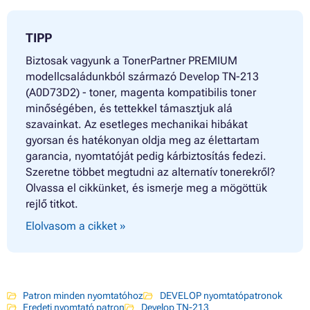
TIPP
Biztosak vagyunk a TonerPartner PREMIUM
modellcsaládunkból származó Develop TN-213
(A0D73D2) - toner, magenta kompatibilis toner
minőségében, és tettekkel támasztjuk alá
szavainkat. Az esetleges mechanikai hibákat
gyorsan és hatékonyan oldja meg az élettartam
garancia, nyomtatóját pedig kárbiztosítás fedezi.
Szeretne többet megtudni az alternatív tonerekről?
Olvassa el cikkünket, és ismerje meg a mögöttük
rejlő titkot.
Elolvasom a cikket »
Patron minden nyomtatóhoz
DEVELOP nyomtatópatronok
Eredeti nyomtató patron
Develop TN-213