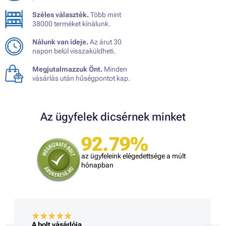
Széles választék.
Több mint
38000 terméket kínálunk.
Nálunk van ideje.
Az árut 30
napon belül visszaküldheti.
Megjutalmazzuk Önt.
Minden
vásárlás után hűségpontot kap.
Az ügyfelek dicsérnek minket
92.79%
az ügyfeleink elégedettsége a múlt
hónapban
A bolt vásárlója