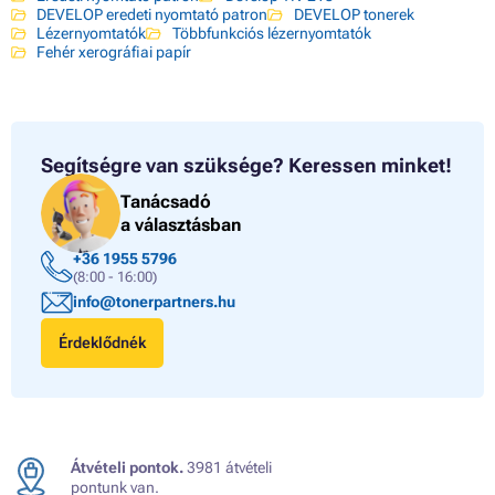
DEVELOP eredeti nyomtató patron
DEVELOP tonerek
Lézernyomtatók
Többfunkciós lézernyomtatók
Fehér xerográfiai papír
Segítségre van szüksége?
Keressen minket!
Tanácsadó
a választásban
+36 1955 5796
(8:00 - 16:00)
info@tonerpartners.hu
Érdeklődnék
Átvételi pontok.
3981 átvételi
pontunk van.