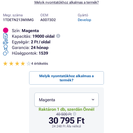
Melyik nyomtatókhoz alkalmas a termék?
Megr. száma
OEM
Gyártó
1TDETN213MXMG
A0D73D2
Develop
Szín:
Magenta
Kapacitás:
19000 oldal
Egységár:
2 Ft / oldal
Garancia:
24 hónap
Hűségpontok:
1539
4 értékelés
Melyik nyomtatókhoz alkalmas a
termék?
Magenta
Raktáron 1 db, szerdán Önnél
40 500 Ft
30 795 Ft
24 248 Ft
Áfa nélkül