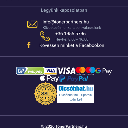
Legyünk kapcsolatban
info@tonerpartners.hu
Következő munkanapon válaszolunk
+36 1955 5796
Hé–Pé: 8:00 – 16:00
Kövessen minket a Facebookon
Olcsóbbat.hu – Spórolni
tudni kell
© 2026 TonerPartners.hu