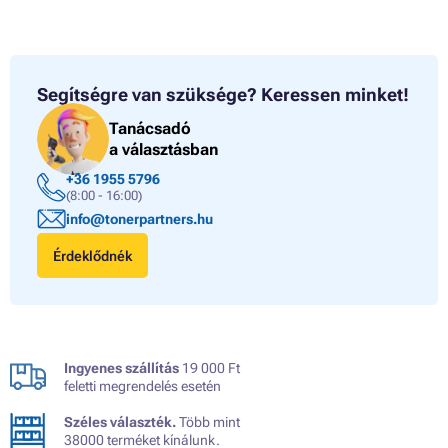
Segítségre van szüksége?
Keressen minket!
Tanácsadó
a választásban
+36 1955 5796
(8:00 - 16:00)
info@tonerpartners.hu
Érdeklődnék
Ingyenes szállítás
19 000 Ft
feletti megrendelés esetén
Széles választék.
Több mint
38000 terméket kínálunk.