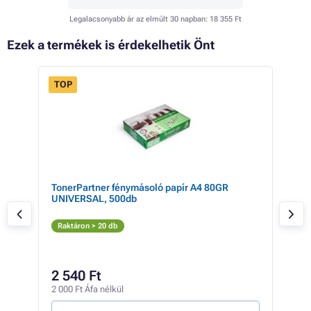
Legalacsonyabb ár az elmúlt 30 napban:
18 355 Ft
Ezek a termékek is érdekelhetik Önt
TOP
 92%
ta
TonerPartner fénymásoló papír A4 80GR
Dev
UNIVERSAL, 500db
(sá
S
Raktáron > 20 db
Elé
23
2 540 Ft
188 
2 000 Ft Áfa nélkül
3 Ft /