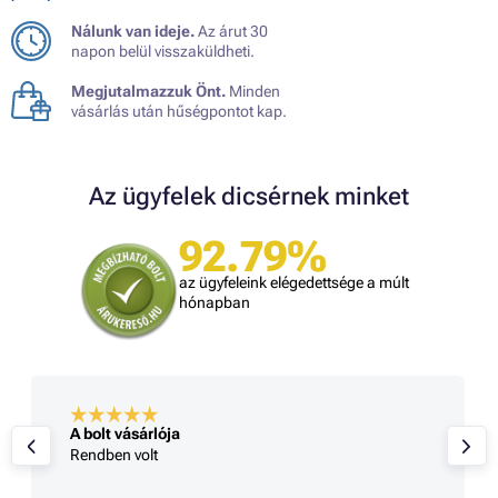
Nálunk van ideje.
Az árut 30
napon belül visszaküldheti.
Megjutalmazzuk Önt.
Minden
vásárlás után hűségpontot kap.
Az ügyfelek dicsérnek minket
92.79%
az ügyfeleink elégedettsége a múlt
hónapban
A bolt vásárlója
Rendben volt