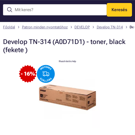
Keresés
Menü
Főoldal
Patron minden nyomtatóhoz
DEVELOP
Develop TN-314
Dev
Develop TN-314 (A0D71D1) - toner, black
(fekete )
Illusztrációs kép
- 16%