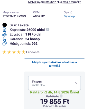
Melyik nyomtatókhoz alkalmas a termék?
Megr. száma
OEM
Gyártó
1TDETN314XXBG
A0D71D1
Develop
Szín:
Fekete
Kapacitás:
26000 oldal
Egységár:
1 Ft / oldal
Garancia:
24 hónap
Hűségpontok:
992
1 értékelés
Melyik nyomtatókhoz alkalmas a
termék?
Fekete
26000 oldal
Raktáron 2 db, 14.8.2026 Önnél
23 580 Ft
19 855 Ft
15 634 Ft
Áfa nélkül