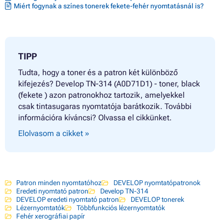
Miért fogynak a színes tonerek fekete-fehér nyomtatásnál is?
TIPP
Tudta, hogy a toner és a patron két különböző
kifejezés? Develop TN-314 (A0D71D1) - toner, black
(fekete ) azon patronokhoz tartozik, amelyekkel
csak tintasugaras nyomtatója barátkozik. További
információra kíváncsi? Olvassa el cikkünket.
Elolvasom a cikket »
Patron minden nyomtatóhoz
DEVELOP nyomtatópatronok
Eredeti nyomtató patron
Develop TN-314
DEVELOP eredeti nyomtató patron
DEVELOP tonerek
Lézernyomtatók
Többfunkciós lézernyomtatók
Fehér xerográfiai papír