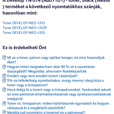
A Develop TN-314 (A0D71D1) - toner, black (fekete
) terméket a következő nyomtatókhoz szánják,
hasonlóan mint:
Toner DEVELOP INEO +353
Toner DEVELOP INEO +353P
Toner DEVELOP INEO +355
Ez is érdekelheti Önt
Mi az a toner, patron vagy optikai henger, és mire használjuk
őket?
Hogyan lehet megtakarítani akár 80 %-ot a nyomtatás
összegéből? Megoldás: alternatív festékkazetták
Eredeti vagy nem eredeti tonert vásároljak?
5%-os lefedettség nyomtatáskor, avagy mennyi ideig bírja a
toner vagy a tintapatron?
Hová dobja ki a tonert vagy a tintapatronokat: Tanácsokat adunk
az üres patronok ártalmatlanításának vagy újrahasznosításának
módjairól
Toner vs. tintapatron: miben különböznek egymástól és hogyan
válasszuk ki a megfelelő utántöltőt?
Meddig tud nyomtatni a tonerrel és a patronnal?