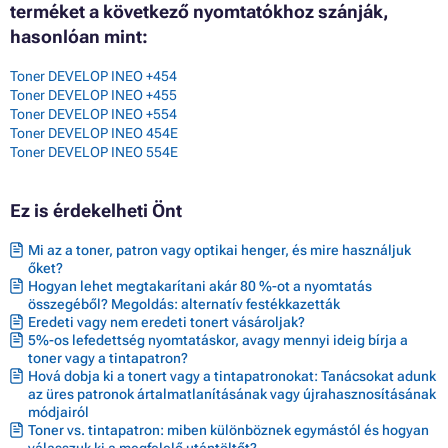
terméket a következő nyomtatókhoz szánják,
hasonlóan mint:
Toner DEVELOP INEO +454
Toner DEVELOP INEO +455
Toner DEVELOP INEO +554
Toner DEVELOP INEO 454E
Toner DEVELOP INEO 554E
Ez is érdekelheti Önt
Mi az a toner, patron vagy optikai henger, és mire használjuk
őket?
Hogyan lehet megtakarítani akár 80 %-ot a nyomtatás
összegéből? Megoldás: alternatív festékkazetták
Eredeti vagy nem eredeti tonert vásároljak?
5%-os lefedettség nyomtatáskor, avagy mennyi ideig bírja a
toner vagy a tintapatron?
Hová dobja ki a tonert vagy a tintapatronokat: Tanácsokat adunk
az üres patronok ártalmatlanításának vagy újrahasznosításának
módjairól
Toner vs. tintapatron: miben különböznek egymástól és hogyan