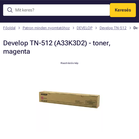
Keresés
Menü
Főoldal
Patron minden nyomtatóhoz
DEVELOP
Develop TN-512
De
Develop TN-512 (A33K3D2) - toner,
magenta
Illusztrációs kép