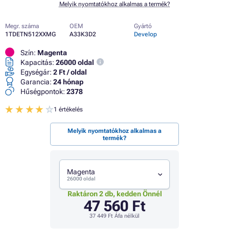
Melyik nyomtatókhoz alkalmas a termék?
Megr. száma
OEM
Gyártó
1TDETN512XXMG
A33K3D2
Develop
Szín:
Magenta
Kapacitás:
26000 oldal
Egységár:
2 Ft / oldal
Garancia:
24 hónap
Hűségpontok:
2378
1 értékelés
Melyik nyomtatókhoz alkalmas a
termék?
Magenta
26000 oldal
Raktáron 2 db, kedden Önnél
47 560 Ft
37 449 Ft
Áfa nélkül