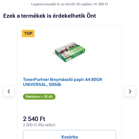
Legalacsonyabb ár az elmúlt 30 napban:
41 080 Ft
Ezek a termékek is érdekelhetik Önt
TOP
- 9%
TonerPartner fénymásoló papír A4 80GR
Dev
UNIVERSAL, 500db
(fek
Fe
Raktáron > 20 db
Rak
17 9
15
2 540 Ft
12 3
2 000 Ft Áfa nélkül
1 Ft /
Kosárba