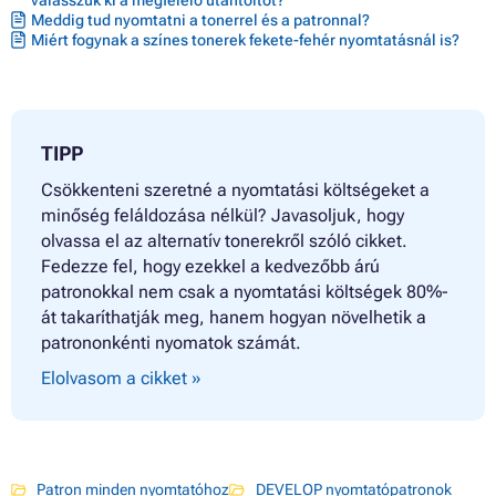
válasszuk ki a megfelelő utántöltőt?
Meddig tud nyomtatni a tonerrel és a patronnal?
Miért fogynak a színes tonerek fekete-fehér nyomtatásnál is?
TIPP
Csökkenteni szeretné a nyomtatási költségeket a
minőség feláldozása nélkül? Javasoljuk, hogy
olvassa el az alternatív tonerekről szóló cikket.
Fedezze fel, hogy ezekkel a kedvezőbb árú
patronokkal nem csak a nyomtatási költségek 80%-
át takaríthatják meg, hanem hogyan növelhetik a
patrononkénti nyomatok számát.
Elolvasom a cikket »
Patron minden nyomtatóhoz
DEVELOP nyomtatópatronok