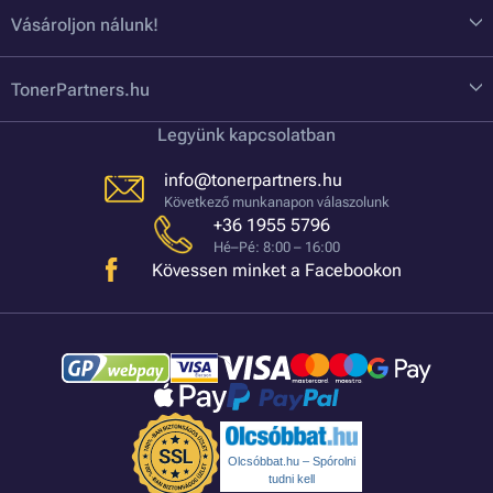
Vásároljon nálunk!
TonerPartners.hu
Legyünk kapcsolatban
info@tonerpartners.hu
Következő munkanapon válaszolunk
+36 1955 5796
Hé–Pé: 8:00 – 16:00
Kövessen minket a Facebookon
Olcsóbbat.hu – Spórolni
tudni kell