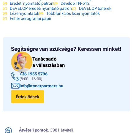
Eredeti nyomtató patron
Develop TN-512
DEVELOP eredeti nyomtató patron
DEVELOP tonerek
Lézernyomtatók
Többfunkciós lézernyomtatók
Fehér xerográfiai papír
Segítségre van szüksége?
Keressen minket!
Tanácsadó
a választásban
+36 1955 5796
(8:00 - 16:00)
info@tonerpartners.hu
Érdeklődnék
Átvételi pontok.
3981 átvételi