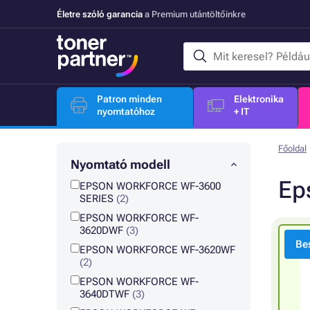
Életre szóló garancia
a Premium utántöltőinkre
Patron minden
Elektronika
nyomtatóhoz
+ IT
Főoldal
Nyomtató modell
Ep
EPSON WORKFORCE WF-3600
SERIES
(2)
EPSON WORKFORCE WF-
3620DWF
(3)
Bes
EPSON WORKFORCE WF-3620WF
(2)
EPSON WORKFORCE WF-
3640DTWF
(3)