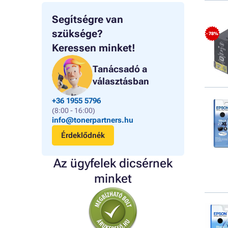
Segítségre van
szüksége?
- 78%
Keressen minket!
Tanácsadó a
választásban
+36 1955 5796
(8:00 - 16:00)
info@tonerpartners.hu
Érdeklődnék
Az ügyfelek dicsérnek
minket