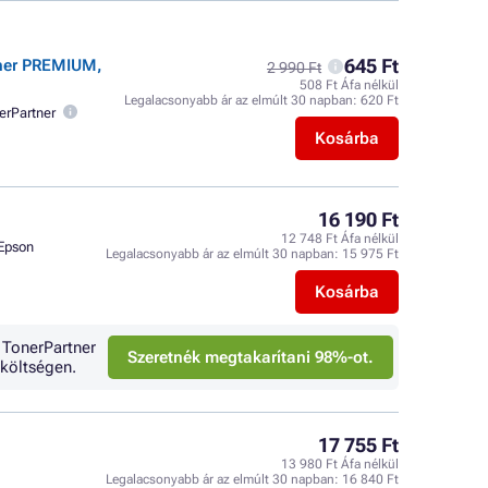
645 Ft
tner PREMIUM,
2 990 Ft
508 Ft Áfa nélkül
Legalacsonyabb ár az elmúlt 30 napban:
620 Ft
erPartner
Kosárba
16 190 Ft
12 748 Ft Áfa nélkül
Epson
Legalacsonyabb ár az elmúlt 30 napban:
15 975 Ft
Kosárba
 TonerPartner
Szeretnék megtakarítani 98%-ot.
költségen.
17 755 Ft
13 980 Ft Áfa nélkül
Legalacsonyabb ár az elmúlt 30 napban:
16 840 Ft