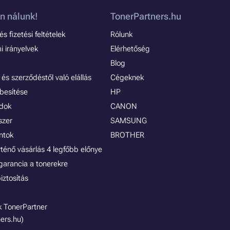
n nálunk!
TonerPartners.hu
s fizetési feltételek
Rólunk
 irányelvek
Elérhetőség
Blog
és szerződéstől való elállás
Cégeknek
besítése
HP
ódok
CANON
szer
SAMSUNG
ontok
BROTHER
rténő vásárlás 4 legfőbb előnye
garancia a tonerekre
iztosítás
 TonerPartner
ers.hu)