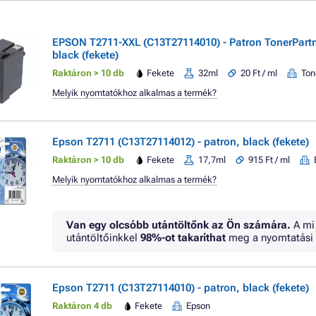
EPSON T2711-XXL (C13T27114010) - Patron TonerPar
black (fekete)
Raktáron > 10 db
Fekete
32ml
20 Ft / ml
Ton
Melyik nyomtatókhoz alkalmas a termék?
Epson T2711 (C13T27114012) - patron, black (fekete)
Raktáron > 10 db
Fekete
17,7ml
915 Ft / ml
Melyik nyomtatókhoz alkalmas a termék?
Van egy olcsóbb utántöltőnk az Ön számára.
A mi
utántöltőinkkel
98%
-ot takaríthat
meg a nyomtatási 
Epson T2711 (C13T27114010) - patron, black (fekete)
Raktáron 4 db
Fekete
Epson