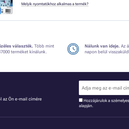
Melyik nyomtatókhoz alkalmas a termék?
Széles választék.
Több mint
Nálunk van ideje.
Az á
37000 terméket kínálunk.
napon belül visszaküld
l az Ön e-mail címére
Hozzájárulok a szémelye
alapján.