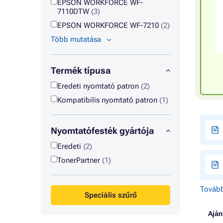
EPSON WORKFORCE WF-
7110DTW
(3)
EPSON WORKFORCE WF-7210
(2)
Több mutatása
Termék típusa
Eredeti nyomtató patron
(2)
Kompatibilis nyomtató patron
(1)
Nyomtatófesték gyártója
Eredeti
(2)
TonerPartner
(1)
Tovább
Speciális szűrő
Aján