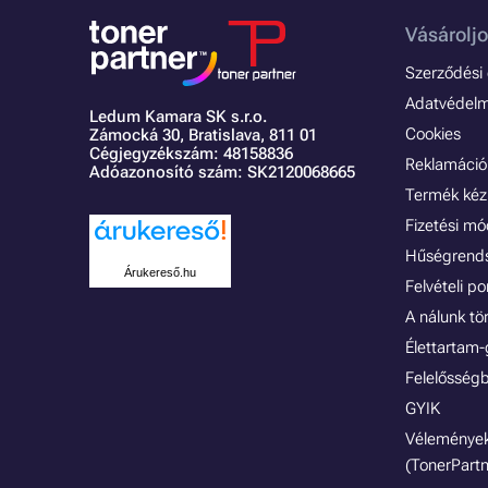
Vásároljo
Szerződési é
Adatvédelmi
Ledum Kamara SK s.r.o.
Cookies
Zámocká 30,
Bratislava, 811 01
Cégjegyzékszám: 48158836
Reklamáció 
Adóazonosító szám: SK2120068665
Termék kéz
Fizetési m
Hűségrend
Árukereső.hu
Felvételi p
A nálunk tö
Élettartam-
Felelősségb
GYIK
Vélemények
(TonerPartn