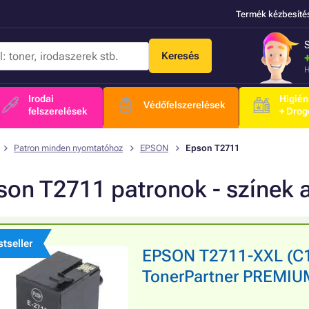
Termék kézbesíté
Keresés
H
Irodai
Higién
Védőfelszerelések
felszerelések
+ Drog
Patron minden nyomtatóhoz
EPSON
Epson T2711
son T2711 patronok - színek
tseller
EPSON T2711-XXL (C1
TonerPartner PREMIUM,