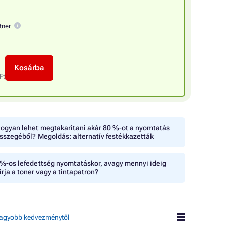
tner
Kosárba
Ft
ogyan lehet megtakarítani akár 80 %-ot a nyomtatás
sszegéből? Megoldás: alternatív festékkazetták
%-os lefedettség nyomtatáskor, avagy mennyi ideig
írja a toner vagy a tintapatron?
agyobb kedvezménytől