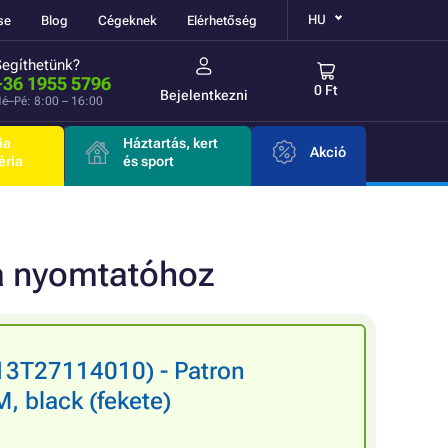
HU
se
Blog
Cégeknek
Elérhetőség
Segíthetünk?
+36 1955 5796
0 Ft
Bejelentkezni
é–Pé: 8:00 – 16:00
ia
Háztartás, kert
Akció
éria
és sport
 a nyomtatóhoz
3T27114010) - Patron
 black (fekete)