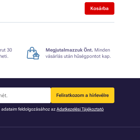
Kosárba
rut 30
Megjutalmazzuk Önt.
Minden
heti.
vásárlás után hűségpontot kap.
Feliratkozom a hírlevélre
s adataim feldolgozásához az
Adatkezelési Tájékoztató