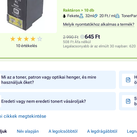
Raktáron > 10 db
Fekete
32ml
20 Ft / ml
TonerPar
Melyik nyomtatókhoz alkalmas a termék?
645 Ft
2 990 Ft
508 Ft Áfa nélkül
10 értékelés
Legalacsonyabb ár az elmúlt 30 napban:
620 
Mi az a toner, patron vagy optikai henger, és mire
H
használjuk őket?
ö
5
Eredeti vagy nem eredeti tonert vásároljak?
b
i cikkek megtekintése
ljuk
Név alapján
A legolcsóbbtól
A legdrágábbtól
Legn