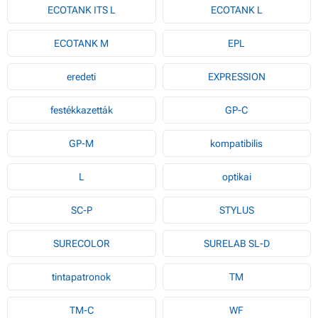
ECOTANK ITS L
ECOTANK L
ECOTANK M
EPL
eredeti
EXPRESSION
festékkazetták
GP-C
GP-M
kompatibilis
L
optikai
SC-P
STYLUS
SURECOLOR
SURELAB SL-D
tintapatronok
TM
TM-C
WF