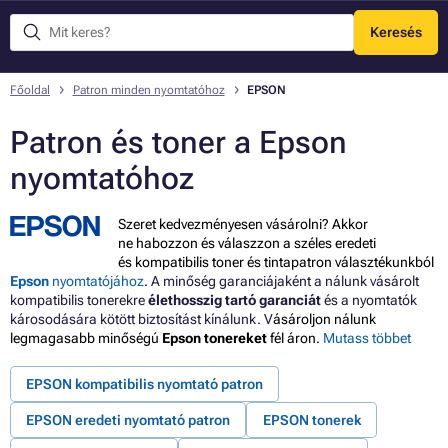
Keresés
Menü
Főoldal
Patron minden nyomtatóhoz
EPSON
Patron és toner a Epson
nyomtatóhoz
Szeret kedvezményesen vásárolni? Akkor
ne habozzon és válaszzon a széles eredeti
és kompatibilis toner és tintapatron választékunkból
Epson
nyomtatójához
.
A minőség garanciájaként a nálunk vásárolt
kompatibilis tonerekre
élethosszig tartó garanciát
és a nyomtatók
károsodására kötött biztosítást kínálunk. V
ásároljon nálunk
legmagasabb minőségú
Epson
tonereket
fél áron.
Mutass többet
EPSON kompatibilis nyomtató patron
EPSON eredeti nyomtató patron
EPSON tonerek