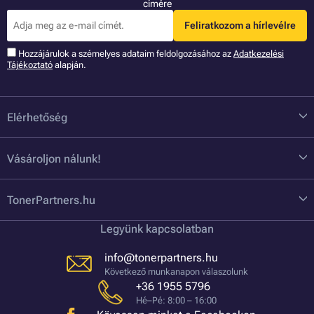
címére
Feliratkozom a hírlevélre
Hozzájárulok a szémelyes adataim feldolgozásához az
Adatkezelési
Tájékoztató
alapján.
Elérhetőség
Vásároljon nálunk!
TonerPartners.hu
Legyünk kapcsolatban
info@tonerpartners.hu
Következő munkanapon válaszolunk
+36 1955 5796
Hé–Pé: 8:00 – 16:00