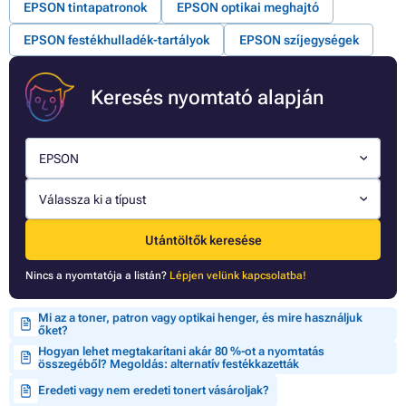
EPSON tintapatronok
EPSON optikai meghajtó
EPSON festékhulladék-tartályok
EPSON szíjegységek
Keresés nyomtató alapján
EPSON
Válassza ki a típust
Utántöltők keresése
Nincs a nyomtatója a listán?
Lépjen velünk kapcsolatba!
Mi az a toner, patron vagy optikai henger, és mire használjuk
őket?
Hogyan lehet megtakarítani akár 80 %-ot a nyomtatás
összegéből? Megoldás: alternatív festékkazetták
Eredeti vagy nem eredeti tonert vásároljak?