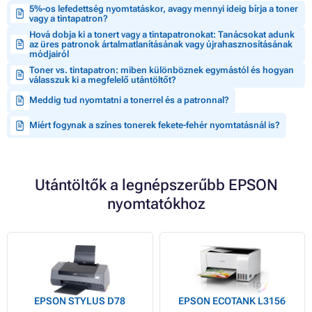
5%-os lefedettség nyomtatáskor, avagy mennyi ideig bírja a toner
vagy a tintapatron?
Hová dobja ki a tonert vagy a tintapatronokat: Tanácsokat adunk
az üres patronok ártalmatlanításának vagy újrahasznosításának
módjairól
Toner vs. tintapatron: miben különböznek egymástól és hogyan
válasszuk ki a megfelelő utántöltőt?
Meddig tud nyomtatni a tonerrel és a patronnal?
Miért fogynak a színes tonerek fekete-fehér nyomtatásnál is?
Utántöltők a legnépszerűbb EPSON
nyomtatókhoz
EPSON STYLUS D78
EPSON ECOTANK L3156