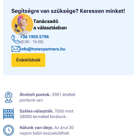
Segítségre van szüksége?
Keressen minket!
Tanácsadó
a választásban
+36 1955 5796
(8:00 - 16:00)
info@tonerpartners.hu
Érdeklődnék
Átvételi pontok.
3981 átvételi
pontunk van.
Széles választék.
Több mint
38000 terméket kínálunk.
Nálunk van ideje.
Az árut 30
napon belül visszaküldheti.