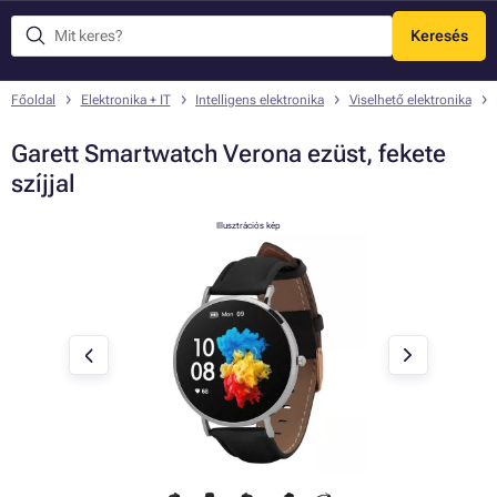
Keresés
Menü
Főoldal
Elektronika + IT
Intelligens elektronika
Viselhető elektronika
Garett Smartwatch Verona ezüst, fekete
szíjjal
Illusztrációs kép