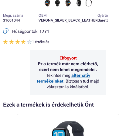
Megr. száma
OEM
Gyártó
31601044
VERONA_SILVER_BLACK_LEATHER
Garett
Hűségpontok:
1771
1 értékelés
Elfogyott
Ez a termék már nem elérhető,
ezért nem lehet megrendelni.
Tekintse meg
alternatív
termékeinket
. Biztosan tud majd
választani a kínálatból.
Ezek a termékek is érdekelhetik Önt