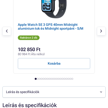
te
Apple Watch SE 3 GPS 40mm Midnight
Gar
alumínium tok és Midnight sportpánt - S/M
(gra
Raktáron 2 db
Rak
182 
102 850 Ft
10
80 984 Ft Áfa nélkül
83 2
Kosárba
Leírás és specifikációk
Leírás és specifikációk