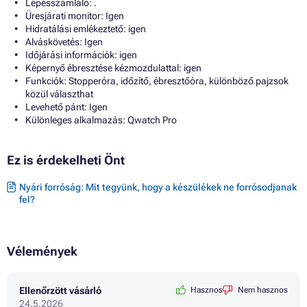
Lépésszámláló: .
Üresjárati monitor: Igen
Hidratálási emlékeztető: igen
Alváskövetés: Igen
Időjárási információk: igen
Képernyő ébresztése kézmozdulattal: igen
Funkciók: Stopperóra, időzítő, ébresztőóra, különböző pajzsok
közül választhat
Levehető pánt: Igen
Különleges alkalmazás: Qwatch Pro
Ez is érdekelheti Önt
Nyári forróság: Mit tegyünk, hogy a készülékek ne forrósodjanak
fel?
Vélemények
Ellenőrzött vásárló
Hasznos
Nem hasznos
24.5.2026