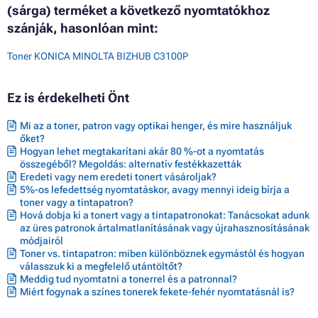
(sárga) terméket a következő nyomtatókhoz
szánják, hasonlóan mint:
Toner KONICA MINOLTA BIZHUB C3100P
Ez is érdekelheti Önt
Mi az a toner, patron vagy optikai henger, és mire használjuk
őket?
Hogyan lehet megtakarítani akár 80 %-ot a nyomtatás
összegéből? Megoldás: alternatív festékkazetták
Eredeti vagy nem eredeti tonert vásároljak?
5%-os lefedettség nyomtatáskor, avagy mennyi ideig bírja a
toner vagy a tintapatron?
Hová dobja ki a tonert vagy a tintapatronokat: Tanácsokat adunk
az üres patronok ártalmatlanításának vagy újrahasznosításának
módjairól
Toner vs. tintapatron: miben különböznek egymástól és hogyan
válasszuk ki a megfelelő utántöltőt?
Meddig tud nyomtatni a tonerrel és a patronnal?
Miért fogynak a színes tonerek fekete-fehér nyomtatásnál is?