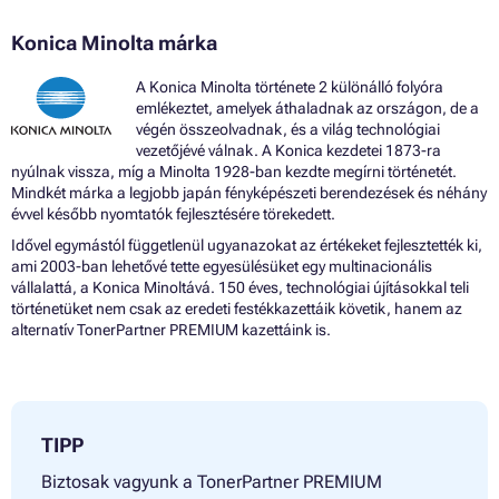
Konica Minolta márka
A Konica Minolta története 2 különálló folyóra
emlékeztet, amelyek áthaladnak az országon, de a
végén összeolvadnak, és a világ technológiai
vezetőjévé válnak. A Konica kezdetei 1873-ra
nyúlnak vissza, míg a Minolta 1928-ban kezdte megírni történetét.
Mindkét márka a legjobb japán fényképészeti berendezések és néhány
évvel később nyomtatók fejlesztésére törekedett.
Idővel egymástól függetlenül ugyanazokat az értékeket fejlesztették ki,
ami 2003-ban lehetővé tette egyesülésüket egy multinacionális
vállalattá, a Konica Minoltává. 150 éves, technológiai újításokkal teli
történetüket nem csak az eredeti festékkazettáik követik, hanem az
alternatív TonerPartner PREMIUM kazettáink is.
TIPP
Biztosak vagyunk a TonerPartner PREMIUM