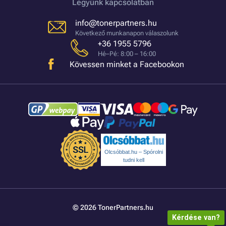
Legyünk kapcsolatban
info@tonerpartners.hu
Következő munkanapon válaszolunk
+36 1955 5796
Hé–Pé: 8:00 – 16:00
Kövessen minket a Facebookon
Olcsóbbat.hu – Spórolni
tudni kell
© 2026 TonerPartners.hu
Kérdése van?