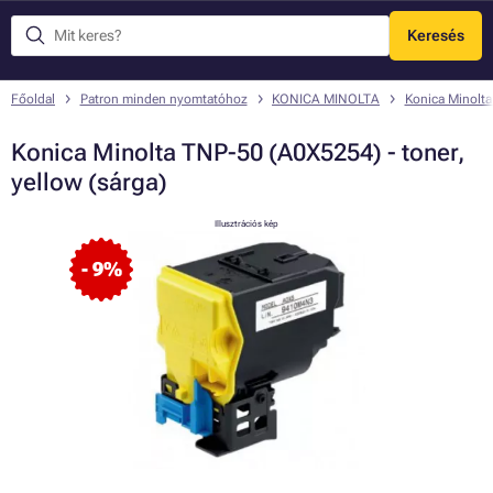
Keresés
Menü
Főoldal
Patron minden nyomtatóhoz
KONICA MINOLTA
Konica Minolt
Konica Minolta TNP-50 (A0X5254) - toner,
yellow (sárga)
Illusztrációs kép
- 9%