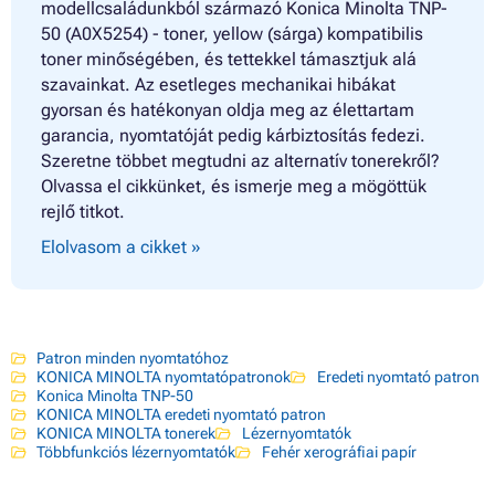
modellcsaládunkból származó Konica Minolta TNP-
50 (A0X5254) - toner, yellow (sárga) kompatibilis
toner minőségében, és tettekkel támasztjuk alá
szavainkat. Az esetleges mechanikai hibákat
gyorsan és hatékonyan oldja meg az élettartam
garancia, nyomtatóját pedig kárbiztosítás fedezi.
Szeretne többet megtudni az alternatív tonerekről?
Olvassa el cikkünket, és ismerje meg a mögöttük
rejlő titkot.
Elolvasom a cikket »
Patron minden nyomtatóhoz
KONICA MINOLTA nyomtatópatronok
Eredeti nyomtató patron
Konica Minolta TNP-50
KONICA MINOLTA eredeti nyomtató patron
KONICA MINOLTA tonerek
Lézernyomtatók
Többfunkciós lézernyomtatók
Fehér xerográfiai papír