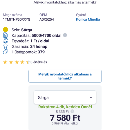
Melyik nyomtatókhoz alkalmas a termék?
Megr. száma
OEM
Gyártó
1TMITNP50XXYG
A0X5254
Konica Minolta
Szín:
Sárga
Kapacitás:
5000/4700 oldal
Egységár:
1 Ft / oldal
Garancia:
24 hónap
Hűségpontok:
379
3 értékelés
Melyik nyomtatókhoz alkalmas a
termék?
Sárga
Raktáron 4 db, kedden Önnél
8 335 Ft
7 580 Ft
5 969 Ft
Áfa nélkül