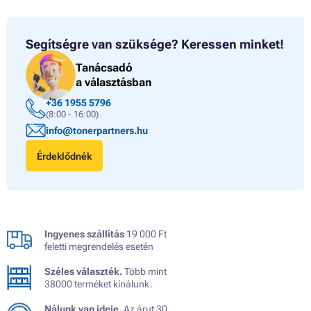
Segítségre van szüksége?
Keressen minket!
Tanácsadó
a választásban
+36 1955 5796
(8:00 - 16:00)
info@tonerpartners.hu
Érdeklődnék
Ingyenes szállítás
19 000 Ft
feletti megrendelés esetén
Széles választék.
Több mint
38000 terméket kínálunk.
Nálunk van ideje.
Az árut 30