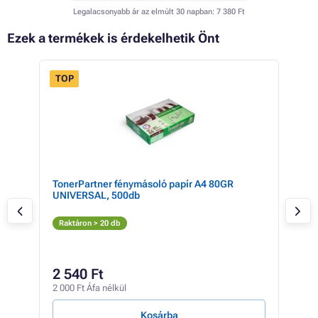
Legalacsonyabb ár az elmúlt 30 napban:
7 380 Ft
Ezek a termékek is érdekelhetik Önt
TOP
TonerPartner fénymásoló papír A4 80GR
Kon
UNIVERSAL, 500db
blac
Fe
Raktáron > 20 db
Rak
27 9
2 540 Ft
25
2 000 Ft Áfa nélkül
20 0
Kosárba