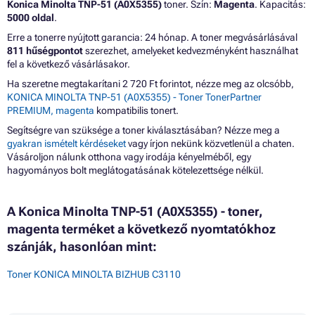
Konica Minolta TNP-51 (A0X5355)
toner. Szín:
Magenta
. Kapacitás:
5000 oldal
.
Erre a tonerre nyújtott garancia: 24 hónap. A toner megvásárlásával
811 hűségpontot
szerezhet, amelyeket kedvezményként használhat
fel a következő vásárlásakor.
Ha szeretne megtakarítani 2 720 Ft forintot, nézze meg az olcsóbb,
KONICA MINOLTA TNP-51 (A0X5355) - Toner TonerPartner
PREMIUM, magenta
kompatibilis tonert.
Segítségre van szüksége a toner kiválasztásában? Nézze meg a
gyakran ismételt kérdéseket
vagy írjon nekünk közvetlenül a chaten.
Vásároljon nálunk otthona vagy irodája kényelméből, egy
hagyományos bolt meglátogatásának kötelezettsége nélkül.
A Konica Minolta TNP-51 (A0X5355) - toner,
magenta terméket a következő nyomtatókhoz
szánják, hasonlóan mint:
Toner KONICA MINOLTA BIZHUB C3110