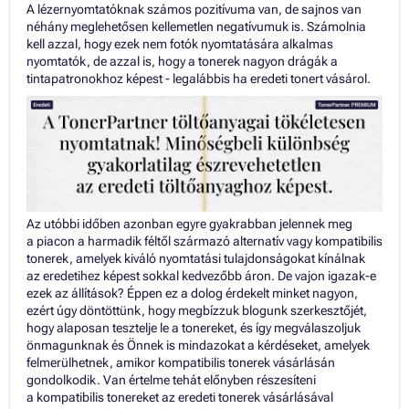
A lézernyomtatóknak számos pozitívuma van, de sajnos van
néhány meglehetősen kellemetlen negatívumuk is. Számolnia
kell azzal, hogy ezek nem fotók nyomtatására alkalmas
nyomtatók, de azzal is, hogy a tonerek nagyon drágák a
tintapatronokhoz képest - legalábbis ha eredeti tonert vásárol.
Az utóbbi időben azonban egyre gyakrabban jelennek meg
a piacon a harmadik féltől származó alternatív vagy kompatibilis
tonerek, amelyek kiváló nyomtatási tulajdonságokat kínálnak
az eredetihez képest sokkal kedvezőbb áron. De vajon igazak-e
ezek az állítások? Éppen ez a dolog érdekelt minket nagyon,
ezért úgy döntöttünk, hogy megbízzuk blogunk szerkesztőjét,
hogy alaposan tesztelje le a tonereket, és így megválaszoljuk
önmagunknak és Önnek is mindazokat a kérdéseket, amelyek
felmerülhetnek, amikor kompatibilis tonerek vásárlásán
gondolkodik. Van értelme tehát előnyben részesíteni
a kompatibilis tonereket az eredeti tonerek vásárlásával