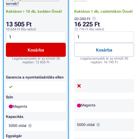
termék?
Raktáron > 10 db,
kedden Önnél
Raktáron 1 db,
csütörtökön Önnél
20 280 Ft
13 505 Ft
16 225 Ft
10 634 Ft
Áfa nélkül
12 776 Ft
Áfa nélkül
Kosárba
Kosárba
Legalacsonyabb ár az elmúlt 30
Legalacsonyabb ár az elmúlt 30
napban:
12 655 Ft
napban:
16 195 Ft
Garancia a nyomtatósérülés ellen
Szín
Magenta
Magenta
Kapacitás
5000 oldal
5000 oldal
Egységár