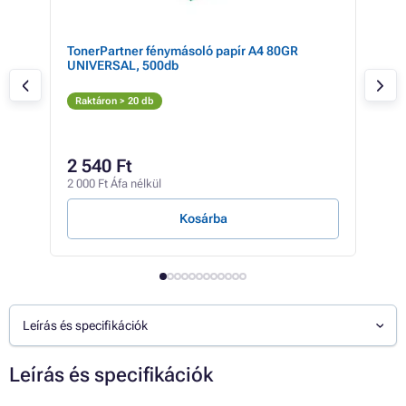
er
TonerPartner fénymásoló papír A4 80GR
Kon
UNIVERSAL, 500db
blac
Fe
Raktáron > 20 db
Rak
8 57
7 
2 540 Ft
6 07
2 000 Ft Áfa nélkül
2 Ft /
Kosárba
Leírás és specifikációk
Leírás és specifikációk