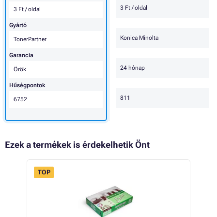
3 Ft / oldal
3 Ft / oldal
Gyártó
Konica Minolta
TonerPartner
Garancia
24 hónap
Örök
Hűségpontok
811
6752
Ezek a termékek is érdekelhetik Önt
TOP