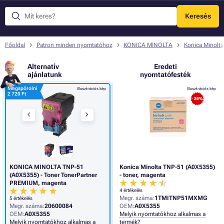
Keresés
Menü
Főoldal
Patron minden nyomtatóhoz
KONICA MINOLTA
Konica Minolt
Alternatív
Eredeti
ajánlatunk
nyomtatófesték
Megspórolni
Illusztrációs kép
Illusztrációs kép
2 720 Ft
- 20%
KONICA MINOLTA TNP-51
Konica Minolta TNP-51 (A0X5355)
(A0X5355) - Toner TonerPartner
- toner, magenta
PREMIUM, magenta
4 értékelés
Megr. száma:
1TMITNP51MXMG
5 értékelés
Megr. száma:
20600084
OEM:
A0X5355
OEM:
A0X5355
Melyik nyomtatókhoz alkalmas a
Melyik nyomtatókhoz alkalmas a
termék?