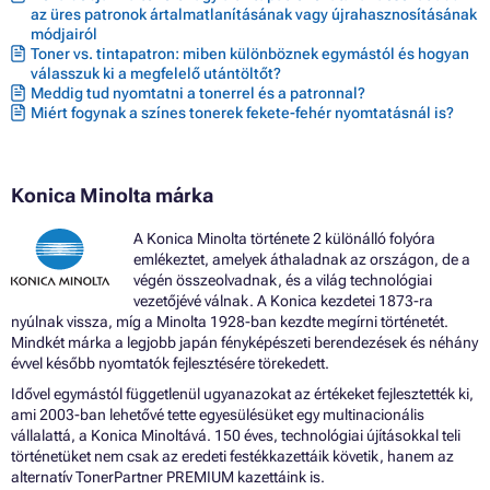
az üres patronok ártalmatlanításának vagy újrahasznosításának
módjairól
Toner vs. tintapatron: miben különböznek egymástól és hogyan
válasszuk ki a megfelelő utántöltőt?
Meddig tud nyomtatni a tonerrel és a patronnal?
Miért fogynak a színes tonerek fekete-fehér nyomtatásnál is?
Konica Minolta márka
A Konica Minolta története 2 különálló folyóra
emlékeztet, amelyek áthaladnak az országon, de a
végén összeolvadnak, és a világ technológiai
vezetőjévé válnak. A Konica kezdetei 1873-ra
nyúlnak vissza, míg a Minolta 1928-ban kezdte megírni történetét.
Mindkét márka a legjobb japán fényképészeti berendezések és néhány
évvel később nyomtatók fejlesztésére törekedett.
Idővel egymástól függetlenül ugyanazokat az értékeket fejlesztették ki,
ami 2003-ban lehetővé tette egyesülésüket egy multinacionális
vállalattá, a Konica Minoltává. 150 éves, technológiai újításokkal teli
történetüket nem csak az eredeti festékkazettáik követik, hanem az
alternatív TonerPartner PREMIUM kazettáink is.