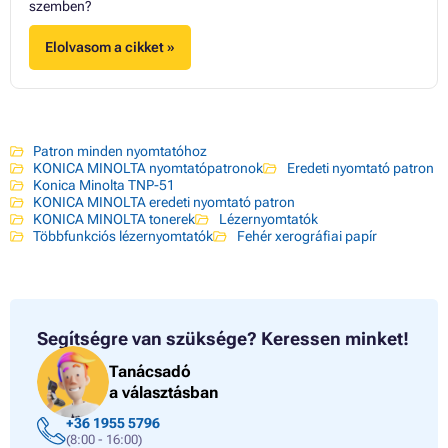
szemben?
Elolvasom a cikket »
Patron minden nyomtatóhoz
KONICA MINOLTA nyomtatópatronok
Eredeti nyomtató patron
Konica Minolta TNP-51
KONICA MINOLTA eredeti nyomtató patron
KONICA MINOLTA tonerek
Lézernyomtatók
Többfunkciós lézernyomtatók
Fehér xerográfiai papír
Segítségre van szüksége?
Keressen minket!
Tanácsadó
a választásban
+36 1955 5796
(8:00 - 16:00)