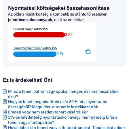
Nyomtatási költségeket összehasonlítása
Az oldalankénti költség a kompatibilis utántöltő esetében
jelentősen alacsonyabb
, mint az eredetivel.
Eredeti toner A0X5355
3 Ft
TonerPartner toner A0X5355
3 Ft
Ez is érdekelheti Önt
Mi az a toner, patron vagy optikai henger, és mire használjuk
őket?
Hogyan lehet megtakarítani akár 80 %-ot a nyomtatás
összegéből? Megoldás: alternatív festékkazetták
Eredeti vagy nem eredeti tonert vásároljak?
5%-os lefedettség nyomtatáskor, avagy mennyi ideig bírja a
toner vagy a tintapatron?
Hová dobja ki a tonert vagy a tintapatronokat: Tanácsokat adunk